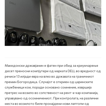
Македонски државјанин е фатен при обид за криумчарење
десет преносни компјутери од марката DELL во вредност од
речиси 13 илјади евра на влез во државата на граничниот
премин Богородица. Случајот e откриен од царинските
службеници кои, поради основано сомнение, извршиja
претрес на возило во сопственост на рент-а-кар компанија,
управувано од осомничениот. При контролата, на различни
места во возилото биле пронајдени нови лаптопи од