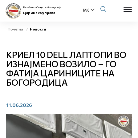
Република Северна Македонија
Царинска управа
Почетна
Новости
Open s
За нас
КРИЕЛ 10 DELL ЛАПТОПИ ВО
Open s
Физички лица
ИЗНАЈМЕНО ВОЗИЛО – ГО
ФАТИЈА ЦАРИНИЦИТЕ НА
Open s
Бизнис заедница
БОГОРОДИЦА
Open s
Е-Царина
Open s
11.06.2026
Медиа центар
Контакт
Е-Весник