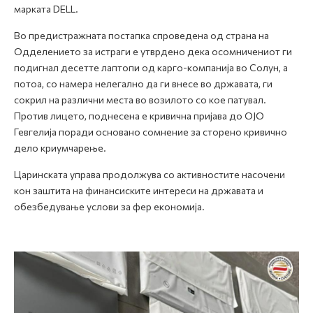
марката DELL.
Во предистражната постапка спроведена од страна на
Одделението за истраги е утврдено дека осомничениот ги
подигнал десетте лаптопи од карго-компанија во Солун, а
потоа, со намера нелегално да ги внесе во државата, ги
сокрил на различни места во возилото со кое патувал.
Против лицето, поднесена е кривична пријава до ОЈО
Гевгелија поради основано сомнение за сторено кривично
дело криумчарење.
Царинската управа продолжува со активностите насочени
кон заштита на финансиските интереси на државата и
обезбедување услови за фер економија.