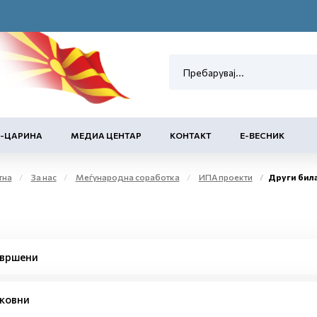
Е-ЦАРИНА
МЕДИА ЦЕНТАР
КОНТАКТ
Е-ВЕСНИК
тна
За нас
Меѓународна соработка
ИПА проекти
Други бил
вршени
ковни