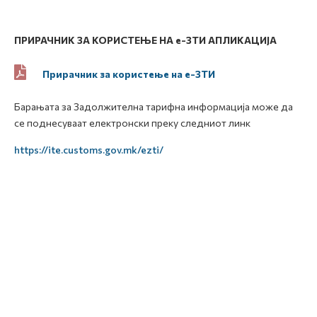
ПРИРАЧНИК
ЗА КОРИСТЕЊЕ НА
e
-ЗТИ
АПЛИКАЦИЈА
Прирачник за користење на е-ЗТИ
Барањата за Задолжителна тарифна информација може да
се поднесуваат електронски преку следниот линк
https://ite.customs.gov.mk/ezti/