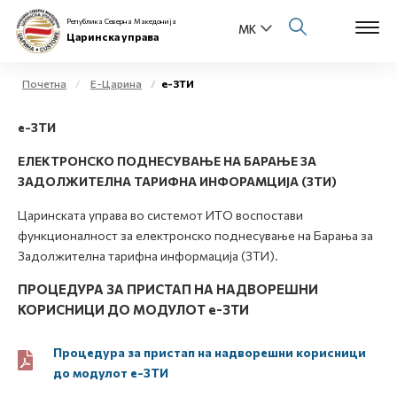
Република Северна Македонија
Царинска управа
Почетна
Е-Царина
е-ЗТИ
Open s
е-ЗТИ
За нас
Open s
ЕЛЕКТРОНСКО ПОДНЕСУВАЊЕ НА БАРАЊЕ ЗА
Физички лица
ЗАДОЛЖИТЕЛНА ТАРИФНА ИНФОРАМЦИЈА (ЗТИ)
Open s
Царинската управа во системот ИТO воспостави
Бизнис заедница
функционалност за електронско поднесување на Барања за
Open s
Задолжителна тарифна информација (ЗТИ).
Е-Царина
ПРОЦЕДУРА ЗА ПРИСТАП НА НАДВОРЕШНИ
Open s
Медиа центар
КОРИСНИЦИ ДО МОДУЛОТ е-ЗТИ
Контакт
Процедура за пристап на надворешни корисници
до модулот е-ЗТИ
Е-Весник