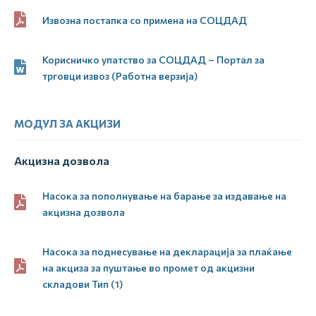
Извозна постапка со примена на СОЦДАД
Корисничко упатство за СОЦДАД – Портал за
трговци извоз (Работна верзија)
МОДУЛ ЗА АКЦИЗИ
Акцизна дозвола
Насока за пополнување на барање за издавање на
акцизна дозвола
Насока за поднесување на декларација за плаќање
на акциза за пуштање во промет од акцизни
складови Тип (1)