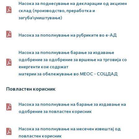
Насока за поднесување на декларации од акцизен
склад (производство, преработка и
загуба\уништување)
Насока за пополнување на рубриките во е-АД
Насока за пополнување барање за издавање
одобрение за одобрение за вршење на трговија со
енергенти кои содржат
материи за обележување во МЕОС - СОЦДАД
Повластен корисник
Насока за пополнување на барање за издавање на
одобрение за повластен корисник
Насока за пополнување на месечен извештај од
повластен корисник