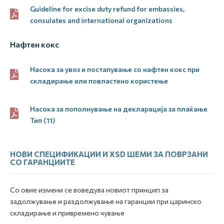
Guideline for excise duty refund for embassies,
consulates and international organizations
Нафтен кокс
Насока за увоз и постапување со нафтен кокс при
складирање или повластено користење
Насока за пополнување на декларација за плаќање
Тип (11)
НОВИ СПЕЦИФИКАЦИИ И XSD ШЕМИ ЗА ПОВРЗАНИ
СО ГАРАНЦИИТЕ
Со овие измени се воведува новиот принцип за
задолжување и раздолжување на гаранции при царинско
складирање и привремено чување