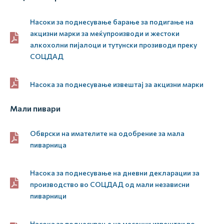
Насоки за поднесување барање за подигање на
акцизни марки за меќупроизводи и жестоки
алкохолни пијалоци и тутунски прозиводи преку
СОЦДАД
Насока за поднесување извештај за акцизни марки
Мали пивари
Обврски на имателите на одобрение за мала
пиварница
Насока за поднесување на дневни декларации за
производство во СОЦДАД од мали независни
пиварници
Насока за поднесување на месечни извештаи во