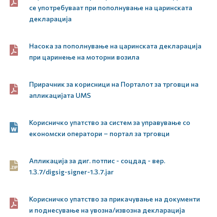
се употребуваат при пополнување на царинската
декларација
Насока за пополнување на царинската декларација
при царинење на моторни возила
Прирачник за корисници на Порталот за трговци на
апликацијата UMS
Корисничко упатство за систем за управување со
економски оператори – портал за трговци
Апликација за диг. потпис - соцдад - вер.
1.3.7/digsig-signer-1.3.7.jar
Корисничко упатство за прикачување на документи
и поднесување на увозна/извозна декларација