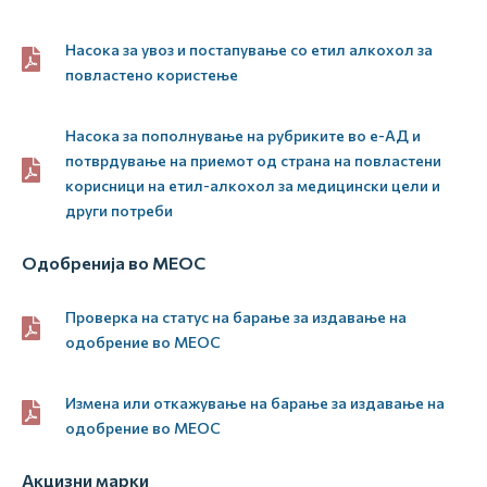
Насока за увоз и постапување со етил алкохол за
повластено користење
Насока за пополнување на рубриките во е-АД и
потврдување на приемот од страна на повластени
корисници на етил-алкохол за медицински цели и
други потреби
Одобренија во МЕОС
Проверка на статус на барање за издавање на
одобрение во МЕОС
Измена или откажување на барање за издавање на
одобрение во МЕОС
Акцизни марки