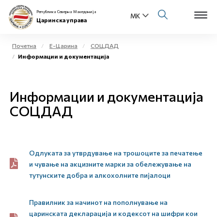
Република Северна Македонија
Царинска управа
Почетна
Е-Царина
СОЦДАД
Информации и документација
Open s
За нас
Open s
Информации и документација
Физички лица
СОЦДАД
Open s
Бизнис заедница
Open s
Е-Царина
Одлуката за утврдување на трошоците за печатење
Open s
и чување на акцизните марки за обележување на
Медиа центар
тутунските добра и алкохолните пијалоци
Контакт
Правилник за начинот на пополнување на
царинската декларација и кодексот на шифри кои
Е-Весник