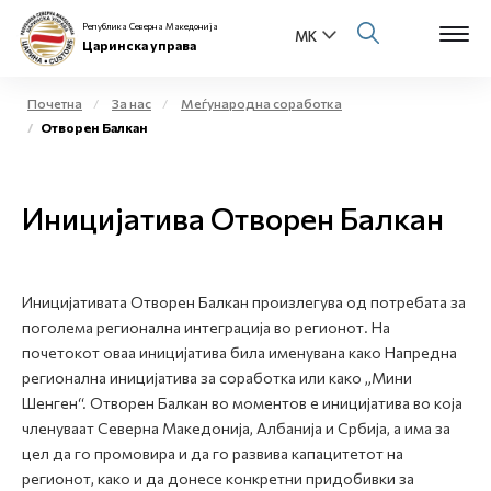
Република Северна Македонија
Царинска управа
Почетна
За нас
Меѓународна соработка
Отворен Балкан
Open s
За нас
Open s
Иницијатива Отворен Балкан
Физички лица
Open s
Бизнис заедница
Иницијативата Отворен Балкан произлегува од потребата за
Open s
Е-Царина
поголема регионална интеграција во регионот. На
почетокот оваа иницијатива била именувана како Напредна
Open s
регионална иницијатива за соработка или како „Мини
Медиа центар
Шенген“. Отворен Балкан во моментов е иницијатива во која
членуваат Северна Македонија, Албанија и Србија, а има за
Контакт
цел да го промовира и да го развива капацитетот на
регионот, како и да донесе конкретни придобивки за
Е-Весник