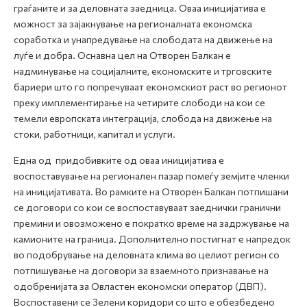
граѓаните и за деловната заедница. Оваа иницијатива е
можност за зајакнување на регионалната економска
соработка и унапредување на слободата на движење на
луѓе и добра. Оснавна цел на Отворен Балкан е
надминување на социјалните, економските и трговските
бариери што го попречуваат економскиот раст во регионот
преку имплементирање на четирите слободи на кои се
темели европската интеграција, слобода на движење на
стоки, работници, капитал и услуги.
Една од придобивките од оваа иницијатива e
воспоставување на регионален пазар помеѓу земјите членки
на иницијативата. Во рамките на Отворен Балкан потпишани
се договори со кои се воспоставуваат заеднички гранични
премини и овозможено е пократко време на задржување на
камионите на граница. Дополнително постигнат е напредок
во подобрување на деловната клима во целиот регион со
потпишување на договори за взаемното признавање на
одобренијата за Овластен економски оператор (ДВП).
Воспоставени се Зелени коридори со што е обезбедено