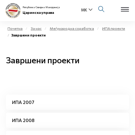
Република Северна Македонија
Царинска управа
Почетна
За нас
Меѓународна соработка
ИПА проекти
Завршени проекти
Open s
За нас
Open s
Завршени проекти
Физички лица
Open s
Бизнис заедница
Open s
Е-Царина
Open s
ИПА 2007
Медиа центар
Контакт
ИПА 2008
Е-Весник