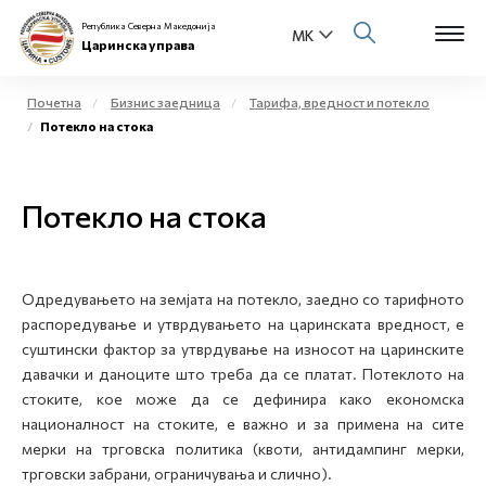
Република Северна Македонија
Царинска управа
Почетна
Бизнис заедница
Тарифа, вредност и потекло
Потекло на стока
Open s
За нас
Open s
Потекло на стока
Физички лица
Open s
Бизнис заедница
Одредувањето на земјата на потекло, заедно со тарифното
Open s
Е-Царина
распоредување и утврдувањето на царинската вредност, е
суштински фактор за утврдување на износот на царинските
Open s
давачки и даноците што треба да се платат. Потеклото на
Медиа центар
стоките, кое може да се дефинира како економска
националност на стоките, е важно и за примена на сите
Контакт
мерки на трговска политика (квоти, антидампинг мерки,
трговски забрани, ограничувања и слично).
Е-Весник