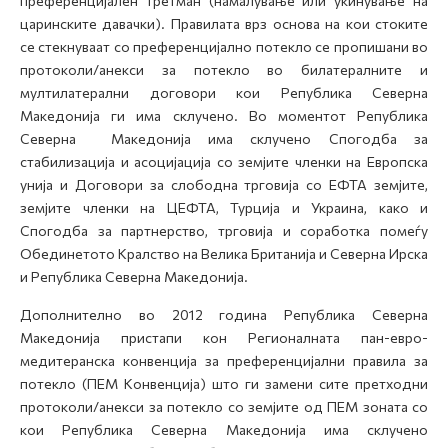
преференцијален третман (намалување или укинување на
царинските давачки). Правилата врз основа на кои стоките
се стекнуваат со преференцијално потекло се пропишани во
протоколи/анекси за потекло во билатералните и
мултилатерални договори кои Република Северна
Македонија ги има склучено. Во моментот Република
Северна Македонија има склучено Спогодба за
стабилизација и асоцијација со земјите членки на Европска
унија и Договори за слободна трговија со ЕФТА земјите,
земјите членки на ЦЕФТА, Турција и Украина, како и
Спогодба за партнерство, трговија и соработка помеѓу
Обединетото Кралство на Велика Британија и Северна Ирска
и Република Северна Македонија.
Дополнително во 2012 година Република Северна
Македонија пристапи кон Регионалната пан-евро-
медитеранска конвенција за преференцијални правила за
потекло (ПЕМ Конвенција) што ги замени сите претходни
протоколи/анекси за потекло со земјите од ПЕМ зоната со
кои Република Северна Македонија има склучено