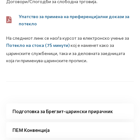
Договори/Спогодби за слободна трговија.
Упатство за примена на преференцијални докази за
потекло
На следниот линк се наоѓа курсот за електронско учење за
Потекло на стока (75 минути)
кој е наменет како за
царинските службеници, така и за деловната заедницата
која ги применува царинските прописи.
Подготовка за Брегзит-царински прирачник
ПЕМ Конвенција