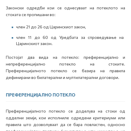
Законски одредби кои се однесуваат на потеклото на
стоката се пропишани во:
член 21 до 26 од Царинскиот закон,
член 11 до 60 од Уредбата за спроведување на
Царинскиот закон.
Постојат два вида на потекло: преференцијално и
непреференцијално потекло на стоките.
Преференцијалното потекло се базира на правила
дефинирани во билатерални и мултилатерални договори.
ПРЕФЕРЕНЦИЈАЛНО ПОТЕКЛО
Преференцијалното потекло се доделува на стоки од
одделни земји, кои исполниле одредени критериуми или
правила што дозволуваат да се бара повластен, односно