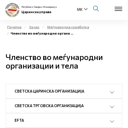
Република Северна Македонија
Царинска управа
Почетна
За нас
Меѓународна соработка
Членство во меѓународни органи и тела
Open s
За нас
Open s
Членство во меѓународни
Физички лица
организации и тела
Open s
Бизнис заедница
Open s
Е-Царина
СВЕТСКА ЦАРИНСКА ОРГАНИЗАЦИЈА
Open s
Медиа центар
СВЕТСКА ТРГОВСКА ОРГАНИЗАЦИЈА
Контакт
EFTA
Е-Весник