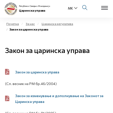
Република Северна Македонија
Царинска управа
Почетна
За нас
Царинска регулатива
Закон за царинска управа
Open s
За нас
Open s
Закон за царинска управа
Физички лица
Open s
Бизнис заедница
Open s
Закон за царинска управа
Е-Царина
Open s
(Сл. весник на РМ бр.46/2004)
Медиа центар
Закон за изменување и дополнување на Законот за
Контакт
Царинска управа
Е-Весник