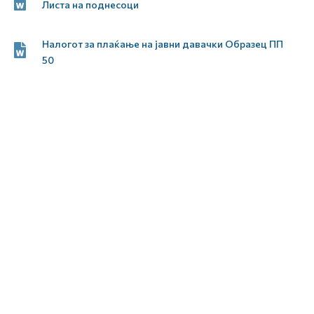
Листа на поднесоци
Налогот за плаќање на јавни давачки Образец ПП
50