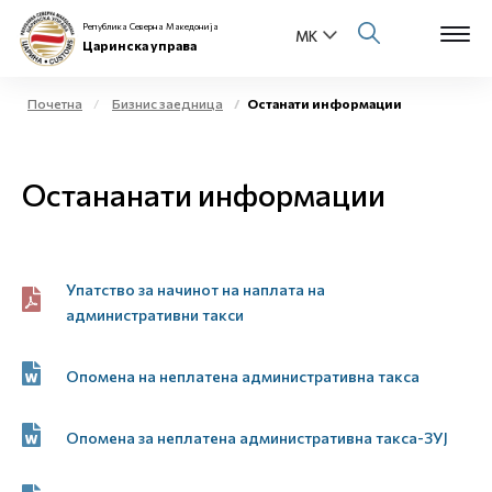
Република Северна Македонија
Царинска управа
Почетна
Бизнис заедница
Останати информации
Open s
За нас
Остананати информации
Open s
Физички лица
Open s
Бизнис заедница
Упатство за начинот на наплата на
Open s
административни такси
Е-Царина
Open s
Опомена на неплатена административна такса
Медиа центар
Контакт
Опомена за неплатена административна такса-ЗУЈ
Е-Весник