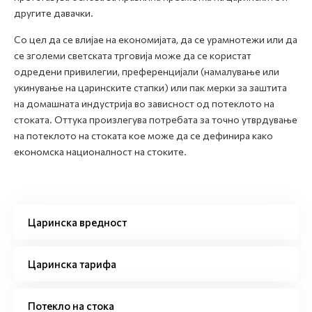
другите давачки.
Со цел да се влијае на економијата, да се урамнотежи или да
се зголеми светската трговија може да се користат
одредени привилегии, преференцијали (намалување или
укинување на царинските стапки) или пак мерки за заштита
на домашната индустрија во зависност од потеклото на
стоката. Оттука произлегува потребата за точно утврдување
на потеклото на стоката кое може да се дефинира како
економска националност на стоките.
Царинска вредност
Царинска тарифа
Потекло на стока