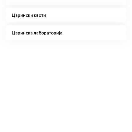
Царински квоти
Царинска лабораторија