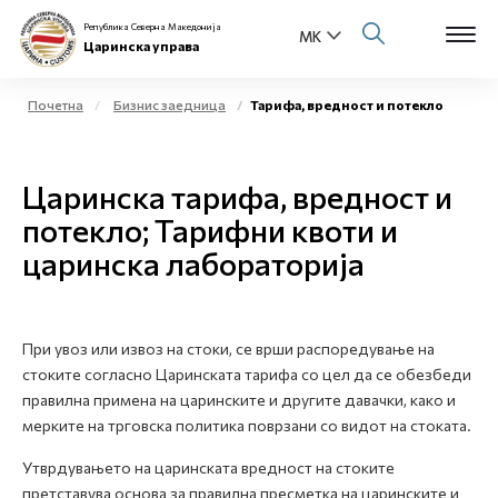
Република Северна Македонија
Царинска управа
Почетна
Бизнис заедница
Тарифа, вредност и потекло
Open s
За нас
Царинска тарифа, вредност и
Open s
Физички лица
потекло; Тарифни квоти и
царинска лабораторија
Open s
Бизнис заедница
Open s
Е-Царина
При увоз или извоз на стоки, се врши распоредување на
Open s
стоките согласно Царинската тарифа со цел да се обезбеди
Медиа центар
правилна примена на царинските и другите давачки, како и
мерките на трговска политика поврзани со видот на стоката.
Контакт
Утврдувањето на царинската вредност на стоките
претставува основа за правилна пресметка на царинските и
Е-Весник