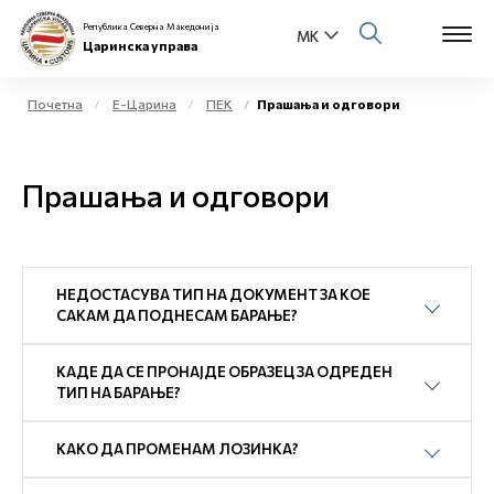
Република Северна Македонија
Царинска управа
Почетна
Е-Царина
ПЕК
Прашања и одговори
Open s
За нас
Прашања и одговори
Open s
Физички лица
Open s
Бизнис заедница
НЕДОСТАСУВА ТИП НА ДОКУМЕНТ ЗА КОЕ
Open s
САКАМ ДА ПОДНЕСАМ БАРАЊЕ?
Е-Царина
Open s
КАДЕ ДА СЕ ПРОНАЈДЕ ОБРАЗЕЦ ЗА ОДРЕДЕН
Медиа центар
ТИП НА БАРАЊЕ?
Контакт
КАКО ДА ПРОМЕНАМ ЛОЗИНКА?
Е-Весник