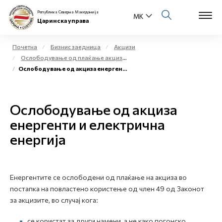
Република Северна Македонија
Царинска управа
Почетна
Бизнис заедница
Акцизи
Ослободување од плаќање акциза и повластено користење на акцизни добра
Open s
Ослободување од акциза енергенти и електрична енергија
За нас
Open s
Физички лица
Ослободување од акциза
Open s
енергенти и електрична
Бизнис заедница
енергија
Open s
Е-Царина
Open s
Медиа центар
Енергентите се ослободени од плаќање на акциза во
постапка на повластено користење од член 49 од Законот
Контакт
за акцизите, во случај кога:
Е-Весник
се користат за други намени, а не како погонско