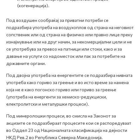
(когенерација).
Под воздушен сообраќај за приватни потреби се
подразбира употреба на воздухоплов од страна на неговиот
сопственик или од страна на физичко или правно лице преку
изнајмување или на друг начин, за некомерцијални цели и не
се употребува за превоз на патници или стоки, како и за
давање на услуги со надоместок или пак за потребите на
државните органи.
Под двојна употреба на енергентите се подразбира нивната
употреба како гориво за греење и во исто време за намена
која не е како погонско гориво или гориво за греење
(употреба на енергенти за хемиско-редукциски,
електролитски и металуршки процеси).
Под минеролошки процеси, во смисла на Законот за
акцизите се подразбираат процесите кои се распоредуваат
во Оддел 23 од Националната класификација на дејности
НКД Рев.2 во Република Северна Македонија.