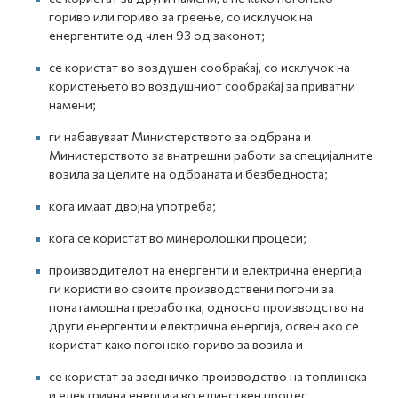
гориво или гориво за греење, со исклучок на
енергентите од член 93 од законот;
се користат во воздушен сообраќај, со исклучок на
користењето во воздушниот сообраќај за приватни
намени;
ги набавуваат Министерството за одбрана и
Министерството за внатрешни работи за специјалните
возила за целите на одбраната и безбедноста;
кога имаат двојна употреба;
кога се користат во минеролошки процеси;
производителот на енергенти и електрична енергија
ги користи во своите производствени погони за
понатамошна преработка, односно производство на
други енергенти и електрична енергија, освен ако се
користат како погонско гориво за возила и
се користат за заедничко производство на топлинска
и електрична енергија во единствен процес