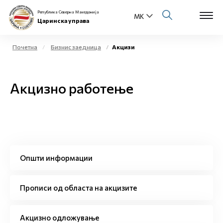
Република Северна Македонија
Царинска управа
Почетна
Бизнис заедница
Акцизи
Open s
За нас
Акцизно работење
Open s
Физички лица
Open s
Бизнис заедница
Open s
Е-Царина
Општи информации
Open s
Медиа центар
Прописи од областа на акцизите
Контакт
Акцизно одложување
Е-Весник