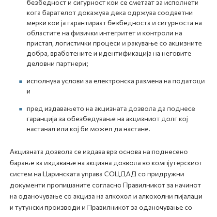
безбедност и сигурност кои се сметаат за исполнети
кога барателот докажува дека одржува соодветни
мерки кои ја гарантираат безбедноста и сигурноста на
областите на физички интегритет и контроли на
пристап, логистички процеси и ракување со акцизните
добра, вработените и идентификација на неговите
деловни партнери;
исполнува услови за електронска размена на податоци
и
пред издавањето на акцизната дозвола да поднесе
гаранција за обезбедување на акцизниот долг кој
настанал или кој би можел да настане.
Акцизната дозвола се издава врз основа на поднесено
барање за издавање на акцизна дозвола во компјутерскиот
систем на Царинската управа СОЦДАД со придружни
документи пропишаните согласно Правилникот за начинот
на оданочување со акциза на алкохол и алкохолни пијалаци
и тутунски производи и Правилникот за оданочување со