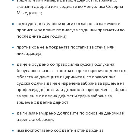
акцизни добра и има седиште во Република Северна
Македонија;
води уредно деловни книги согласно со важечките
прописи и редовно поднесува годишни пресметки во
последните две години;
против кое не е покрената постапка за стечај или
ликвидација;
да не е осудено со правосилна судска одлука на
безусловна казна затвор за сторено кривично дело од
областа на даноците и царините и со правосилна
судска одлука да не е изречена забрана за вршење на
професија, дејност или должност, привремена забрана
за вршење одделна дејност и трајна забрана за
вршење одделна дејност
да ги има намирено долговите по основ на даночни и
царински обврски;
има воспоставено соодветни стандарди за