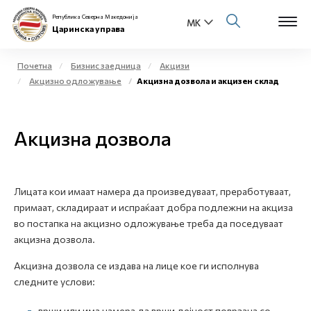
Република Северна Македонија
Царинска управа
Почетна
Бизнис заедница
Акцизи
Акцизно одложување
Акцизна дозвола и акцизен склад
Open s
За нас
Open s
Акцизна дозвола
Физички лица
Open s
Бизнис заедница
Лицата кои имаат намера да произведуваат, преработуваат,
Open s
Е-Царина
примаат, складираат и испраќаат добра подлежни на акциза
во постапка на акцизно одложување треба да поседуваат
Open s
акцизна дозвола.
Медиа центар
Акцизна дозвола се издава на лице кое ги исполнува
Контакт
следните услови:
Е-Весник
врши или има намера да врши дејност поврзана со