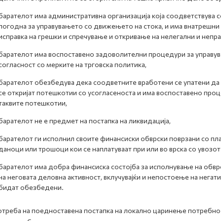
барателот има административна организација која соодветствува с
погодна за управувањето со движењето на стока, и има внатрешни
исправка на грешки и спречување и откривање на нелегални и непр
барателот има воспоставено задоволителни процедури за управув
согласност со мерките на трговска политика,
барателот обезбедува дека соодветните вработени се упатени да 
се откријат потешкотии со усогласеноста и има воспоставено про
таквите потешкотии,
барателот не е предмет на постапка на ликвидација,
барателот ги исполнил своите финансиски обврски поврзани со пла
даноци или трошоци кои се наплатуваат при или во врска со увозот 
барателот има добра финансиска состојба за исполнување на обвр
на неговата деловна активност, вклучувајќи и непостоење на негат
бидат обезбедени.
отреба на поедноставена постапка на локално царинење потребно