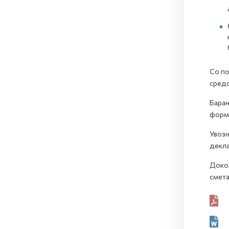
Со по
средс
Барањ
форм
Увозн
декла
Докол
смета