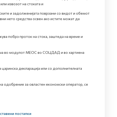
или извозот на стоката и
ските и задолженијата поврзани со видот и обемот
ивни нето средства освен ако истите можат да
ва побрз проток на стока, заштеда на време и
орма во модулот МЕОС во СОЦДАД и во хартиена
а царинска декларација или со дополнителната
на одобрение за овластен економски оператор, се
оставени постапки