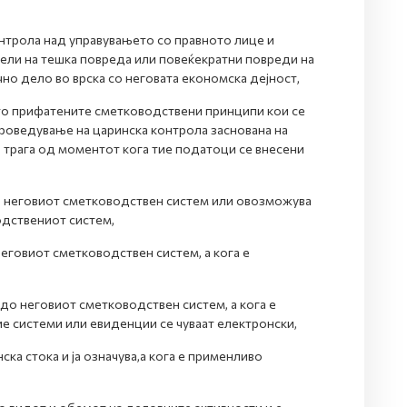
онтрола над управувањето со правното лице и
тели на тешка повреда или повеќекратни повреди на
но дело во врска со неговата економска дејност,
то прифатените сметководствени принципи кои се
роведување на царинска контрола заснована на
 трага од моментот кога тие податоци се внесени
 во неговиот сметководствен систем или овозможува
дствениот систем,
еговиот сметководствен систем, а кога е
до неговиот сметководствен систем, а кога е
ие системи или евиденции се чуваат електронски,
ка стока и ја означува,а кога е применливо