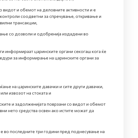
о видот и обемот на деловните активности и е
 контроли соодветни за спречување, откривање и
авилни трансакции,
ање со дозволи и одобренија издадени во
ги информираат царинските органи секогаш кога ќе
цедури за информирање на царинските органи за
ќање на царинските давачки и сите други давачки,
или извозот на стоката и
ските и задолженијата поврзани со видот и обемот
ивни нето средства освен ако истите можат да
 е во последните три години пред поднесување на