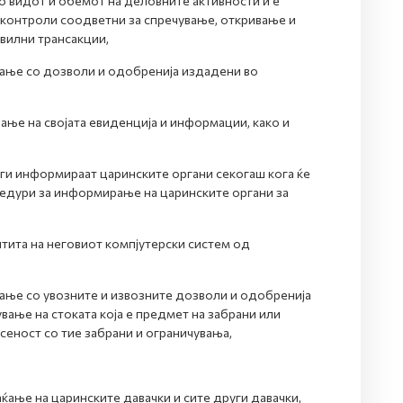
о видот и обемот на деловните активности и е
 контроли соодветни за спречување, откривање и
авилни трансакции,
ање со дозволи и одобренија издадени во
ње на својата евиденција и информации, како и
ги информираат царинските органи секогаш кога ќе
цедури за информирање на царинските органи за
тита на неговиот компјутерски систем од
ање со увозните и извозните дозволи и одобренија
ување на стоката која е предмет на забрани или
сеност со тие забрани и ограничувања,
ќање на царинските давачки и сите други давачки,