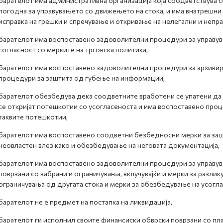
барателот има административна организација која соодветствува с
погодна за управувањето со движењето на стока, и има внатрешни
исправка на грешки и спречување и откривање на нелегални и непр
барателот има воспоставено задоволителни процедури за управув
согласност со мерките на трговска политика,
барателот има воспоставено задоволителни процедури за архивира
процедури за заштита од губење на информации,
барателот обезбедува дека соодветните вработени се упатени да 
се откријат потешкотии со усогласеноста и има воспоставено про
таквите потешкотии,
барателот има воспоставено соодветни безбедносни мерки за заш
неовластен влез како и обезбедување на неговата документација,
барателот има воспоставено задоволителни процедури за управув
поврзани со забрани и ограничувања, вклучувајќи и мерки за разлик
ограничувања од другата стока и мерки за обезбедување на усогла
барателот не е предмет на постапка на ликвидација,
барателот ги исполнил своите финансиски обврски поврзани со пла