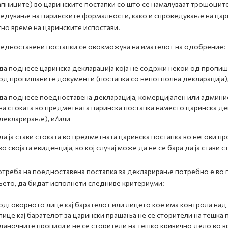
апниците) во царинските постапки со што се намалуваат трошоците
едување на царинските формалности, како и спроведување на ца
но време на царинските испостави.
едноставени постапки се овозможува на имателот на одобрение:
да поднесе царинска декларација која не содржи некои од пропиш
од пропишаните документи (постапка со непотполна декларација)
да поднесе поедноставена декларација, комерцијален или админи
на стоката во предметната царинска постапка наместо царинска де
декларирање), и/или
да ја стави стоката во предметната царинска постапка во негови 
во својата евиденција, во кој случај може да не се бара да ја стави
отреба на поедноставена постапка за декларирање потребно е во
ето, да бидат исполнети следниве критериуми:
одговорното лице кај барателот или лицето кое има контрола над
лице кај барателот за царински прашања не се сторители на тешка
даночните прописи и не се сторители на тешко кривично дело во вр