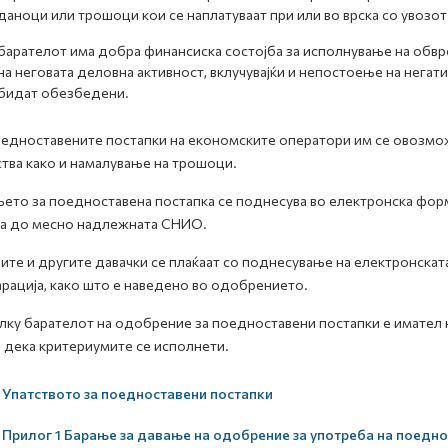
даноци или трошоци кои се наплатуваат при или во врска со увозот 
барателот има добра финансиска состојба за исполнување на обвр
на неговата деловна активност, вклучувајќи и непостоење на негат
бидат обезбедени.
едноставените постапки на економските оператори им се овозможу
тва како и намалување на трошоци.
ето за поедноставена постапка се поднесува во електронска ф
а до месно надлежната СНИО.
ите и другите давачки се плаќаат со поднесување на електронскат
рација, како што е наведено во одобрението.
ку барателот на одобрение за поедноставени постапки е имател 
 дека критериумите се исполнети.
Упатството за поедноставени постапки
Прилог 1 Барање за давање на одобрение за употреба на поедн