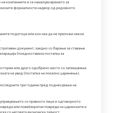
 на компаниите и се намалува времето за
ринските формалности надвор од редовното
аните податоци или кон неа да не приложи некои
,
стративен документ, заедно со барање за ставање
кларација (поедноставена постапка за
простории или друго одобрено место со запишување
 стоката на увид (постапка на локално царинење).
 последните три години пред поднесување на
 управувањето со правното лице и одговорното
 повреда или повеќекратни повреди на царинските и
ска со неговата економска дејност,