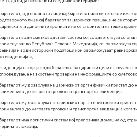
ето, да бидат исполнети следниве критериуми:
барателот, одговорното лице кај барателот или лицето кое има к
одговорното лице кај барателот за царински прашања не се стори
царинските и даночните прописи и не се сторители на тешко кривич
барателот води сметководствен систем кој соодветствува со опш
применуваат во Република Северна Македонија, кој овозможува сп
ревизија и води историски податоци кои овозможуваат ревизорска
во евиденцијата,
евиденцијата која ја води барателот за царински цели е вклучена
спроведување на вкрстени проверки на информациите со сметково
барателот му дозволува на царинскиот орган физички пристап до н
применливо до неговата трговска и транспортна евиденција,
барателот му дозволува на царинскиот орган електронски пристап 
применливо до неговата трговска и транспортна евиденција кога т
барателот има логистички систем кој препознава домашна од странс
нејзината локација,