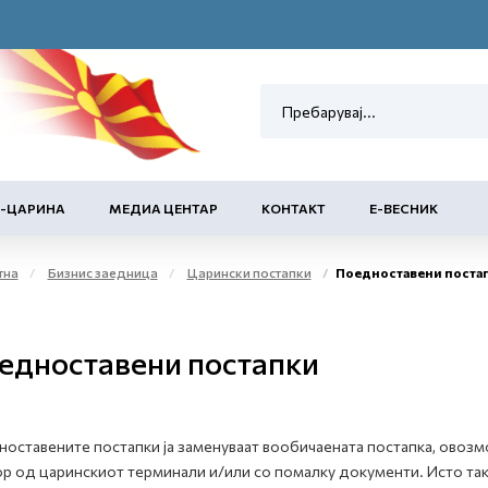
Е-ЦАРИНА
МЕДИА ЦЕНТАР
КОНТАКТ
Е-ВЕСНИК
тна
Бизнис заедница
Царински постапки
Поедноставени поста
едноставени постапки
оставените постапки ја заменуваат вообичаената постапка, овозм
р од царинскиот терминали и/или со помалку документи. Исто така