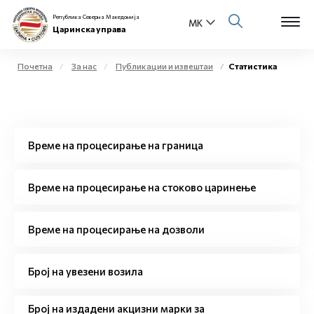
Република Северна Македонија
Царинска управа
Почетна
За нас
Публикации и извештаи
Статистика
Open s
За нас
Open s
Физички лица
Време на процесирање на граница
Open s
Бизнис заедница
Време на процесирање на стоково царинење
Open s
Е-Царина
Време на процесирање на дозволи
Open s
Медиа центар
Број на увезени возила
Контакт
Број на издадени акцизни марки за
Е-Весник