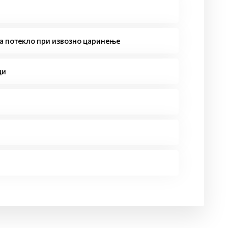
за потекло при извозно царинење
ци