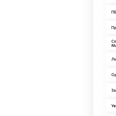
ПЕ
Пр
Сп
Ма
Ли
Од
За
Ув