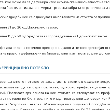
те, кое може да се дефинира како економска националност на стоки
ика (квоти, антидампинг мерки, трговски забрани, ограничувања и 
ски одредби кои се однесуваат на потеклото на стоката се пропиш
член 21 до 26 од Царинскиот закон,
член 11 до 60 од Уредбата за спроведување на Царинскиот закон.
јат два вида на потекло: преференцијално и непреференцијално 
а на правила дефинирани во билатерални и мултилатерални догов
ФЕРЕНЦИЈАЛНО ПОТЕКЛО
ренцијалното потекло се доделува на стоки од одделни земји
озволуваат да се бара повластен, односно преференцијален т
ки). Правилата врз основа на кои стоките се стекнуваат со пр
и за потекло во билатералните и мултилатерални договори кои 
тот Република Северна Македонија има склучено Спогодба за с
ска унија и Договори за слободна трговија со ЕФТА земјите, зе