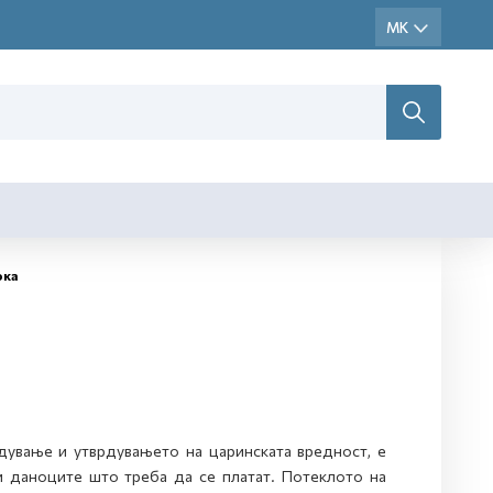
ока
дување и утврдувањето на царинската вредност, е
и даноците што треба да се платат. Потеклото на