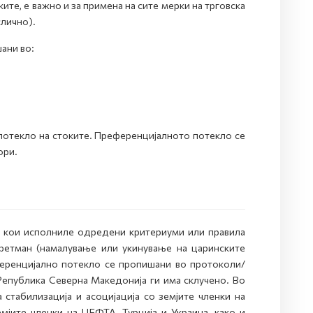
те, е важно и за примена на сите мерки на трговска
слично).
ани во:
потекло на стоките. Преференцијалното потекло се
ори.
, кои исполниле одредени критериуми или правила
ретман (намалување или укинување на царинските
еференцијално потекло се пропишани во протоколи/
Република Северна Македонија ги има склучено. Во
табилизација и асоцијација со земјите членки на
мјите членки на ЦЕФТА, Турција и Украина, како и