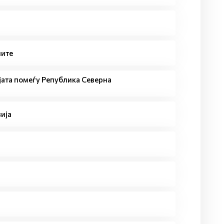
ните
ата помеѓу Република Северна
ија