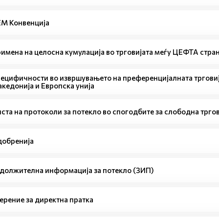
М Конвенција
имена на целосна кумулација во трговијата меѓу ЦЕФТА стра
ецифичности во извршувањето на преференцијалната трговиј
кедонија и Европска унија
ста на протоколи за потекло во спогодбите за слободна тргов
обренија
должителна информација за потекло (ЗИП)
ерение за директна пратка