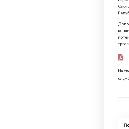
Спого
Репуб
Допо
конве
потек
тргов
На сл
служб
По