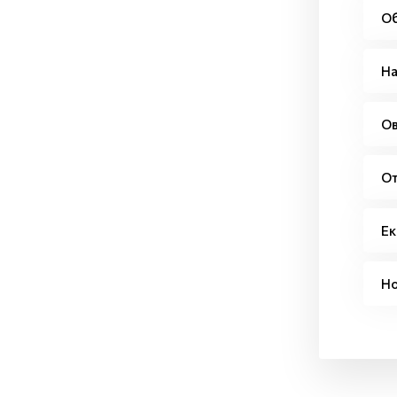
Об
На
Ов
От
Eк
Но