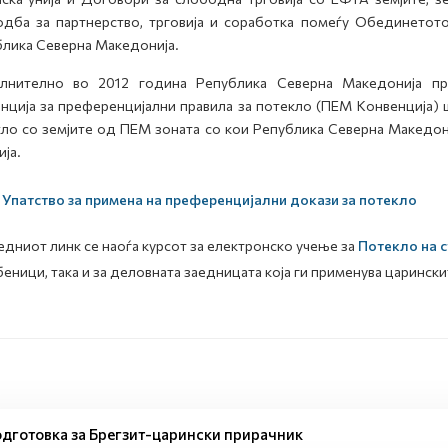
дба за партнерство, трговија и соработка помеѓу Обединетото
лика Северна Македонија.
лнително во 2012 година Република Северна Македонија при
нција за преференцијални правила за потекло (ПЕМ Конвенција) 
ло со земјите од ПЕМ зоната со кои Република Северна Македо
ија.
Упатство за примена на преференцијални докази за потекло
едниот линк се наоѓа курсот за електронско учење за
Потекло на с
еници, така и за деловната заедницата која ги применува царински
дготовка за Брегзит-царински прирачник