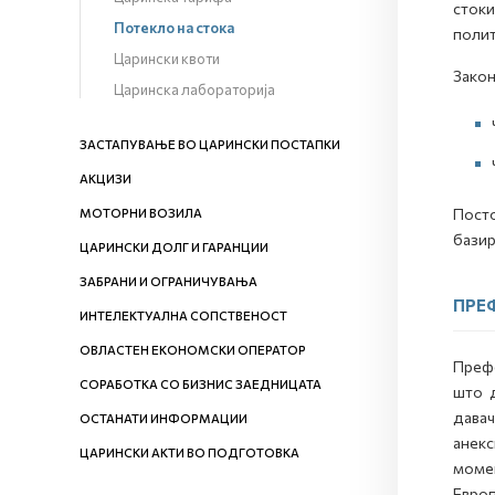
стоки
Потекло на стока
полит
Царински квоти
Закон
Царинска лабораторија
ЗАСТАПУВАЊЕ ВО ЦАРИНСКИ ПОСТАПКИ
АКЦИЗИ
Посто
МОТОРНИ ВОЗИЛА
базир
ЦАРИНСКИ ДОЛГ И ГАРАНЦИИ
ЗАБРАНИ И ОГРАНИЧУВАЊА
ПРЕ
ИНТЕЛЕКТУАЛНА СОПСТВЕНОСТ
ОВЛАСТЕН ЕКОНОМСКИ ОПЕРАТОР
Префе
СОРАБОТКА СО БИЗНИС ЗАЕДНИЦАТА
што д
давач
ОСТАНАТИ ИНФОРМАЦИИ
анекс
ЦАРИНСКИ АКТИ ВО ПОДГОТОВКА
момен
Европ