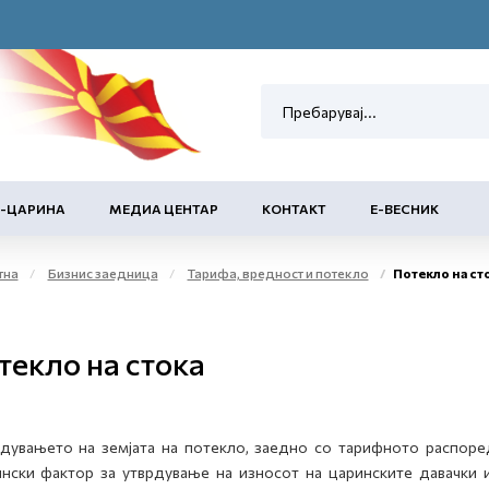
Е-ЦАРИНА
МЕДИА ЦЕНТАР
КОНТАКТ
Е-ВЕСНИК
тна
Бизнис заедница
Тарифа, вредност и потекло
Потекло на ст
текло на стока
увањето на земјата на потекло, заедно со тарифното распоре
нски фактор за утврдување на износот на царинските давачки 