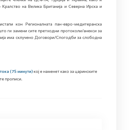
 Кралство на Велика Британија и Северна Ирска и
стапи кон Регионалната пан-евро-медитеранска
што ги замени сите претходни протоколи/анекси за
нија има склучено Договори/Спогодби за слободна
тока (75 минути)
кој е наменет како за царинските
те прописи.