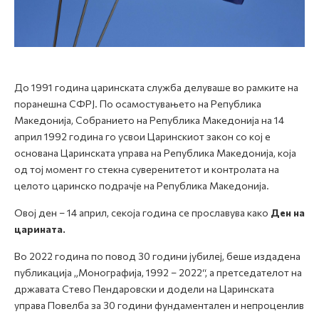
До 1991 година царинската служба делуваше во рамките на
поранешна СФРЈ. По осамостувањето на Република
Македонија, Собранието нa Рeпублика Македонија на 14
април 1992 година го усвои Царинскиот закон со кој е
основана Царинската управа на Република Македонија, која
од тој момент го стекна суверенитетот и контролата на
целото царинско подрачје на Република Македонија.
Овој ден – 14 април, секоја година се прославува како
Ден на
царината.
Во 2022 година по повод 30 години јубилеј, беше издадена
публикација „Mонографија, 1992 – 2022“, а претседателот на
државата Стево Пендаровски и додели на Царинската
управа Повелба за 30 години фундаментален и непроценлив