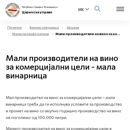
Република Северна Македонија
Царинска управа
Почетна
Бизнис заедница
Акцизи
Мали производители
Мали производители на вино за комерцијални цели - мала винарница
Open s
За нас
Open s
Мали производители на вино
Физички лица
за комерцијални цели - мала
Open s
Бизнис заедница
винарница
Open s
Е-Царина
Open s
Мал производител на вино за комерцијални цели – мала
Медиа центар
винарница треба да ги исполнува условите за производство
и промет на вино со вкупно годишно производство на вино
Контакт
не поголемо од 100.000 литри.
Малиот производител на вино за комерцијални цели е
Е-Весник