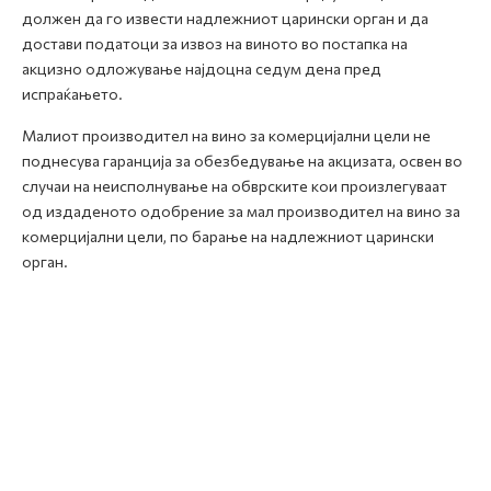
должен да го извести надлежниот царински орган и да
достави податоци за извоз на виното во постапка на
акцизно одложување најдоцна седум дена пред
испраќањето.
Малиот производител на вино за комерцијални цели не
поднесува гаранција за обезбедување на акцизата, освен во
случаи на неисполнување на обврските кои произлегуваат
од издаденото одобрение за мал производител на вино за
комерцијални цели, по барање на надлежниот царински
орган.