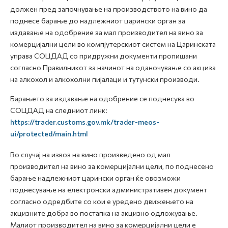
должен пред започнување на производството на вино да
поднесе барање до надлежниот царински орган за
издавање на одобрение за мал производител на вино за
комерцијални цели во компјутерскиот систем на Царинската
управа СОЦДАД со придружни документи пропишани
согласно Правилникот за начинот на оданочување со акциза
на алкохол и алкохолни пијалаци и тутунски производи.
Барањето за издавање на одобрение се поднесува во
СОЦДАД на следниот линк:
https://trader.customs.gov.mk/trader-meos-
ui/protected/main.html
Во случај на извоз на вино произведено од мал
производител на вино за комерцијални цели, по поднесено
барање надлежниот царински орган ќе овозможи
поднесување на електронски административен документ
согласно одредбите со кои е уредено движењето на
акцизните добра во постапка на акцизно одложување.
Малиот производител на вино за комерцијални цели е