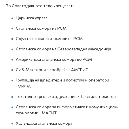
Во Советодавното тело членуваат:
Царинска управa
Стопанска комора на РСМ
Сојуз на стопански комори на РСМ
Стопанска комора на Северозападна Македонија
Американска стопанска комора во РСМ
СИЗ„Македонија сообраќај” АМЕРИТ
Групација на шпедитери и логистички оператори
-МИФА
Текстилно трговско здружение - Текстилен кластер
Стопанска комора за информатички и комуникациски
технологии - МАСИТ
Холандска стопанска комора