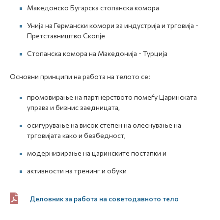
Македонско Бугарска стопанска комора
Унија на Германски комори за индустрија и трговија -
Претставништво Скопје
Стопанска комора на Македонија - Турција
Основни принципи на работа на телото се:
промовирање на партнерството помеѓу Царинската
управа и бизнис заедницата,
осигурување на висок степен на олеснување на
трговијата како и безбедност,
модернизирање на царинските постапки и
активности на тренинг и обуки
Деловник за работа на советодавното тело