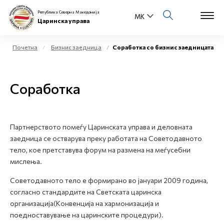
Република Северна Македонија
Царинска управа
Почетна
Бизнис заедница
Соработка со бизнис заедницата
Open s
За нас
Соработка
Open s
Физички лица
Open s
Бизнис заедница
Партнерството помеѓу Царинската управа и деловната
заедница се остварува преку работата на Советодавното
Open s
Е-Царина
тело, кое претставува форум на размена на меѓусебни
мислења.
Open s
Медиа центар
Советодавното тело е формирано во јануари 2009 година,
согласно стандардите на Светската царинска
Контакт
организација(Конвенција на хармонизација и
поедноставување на царинските процедури).
Е-Весник