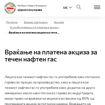
Република Северна Македонија
Царинска управа
Почетна
Бизнис заедница
Акцизи
Ослободување од плаќање акциза и повластено користење на акцизни добра
Open s
Враќање на платена акциза за течен нафтен гас
За нас
Open s
Физички лица
Враќање на платена акциза за
Open s
течен нафтен гас
Бизнис заедница
Open s
Е-Царина
Лицата кои течниот нафтен гас го употребиле како погонско
Open s
Медиа центар
гориво во процес на производство, како и лицата кои
течниот нафтен гас го употребиле како додаток на друго
Контакт
минерално масло како погонско гориво во индустријата,
имаат право на враќање на акцизата во висина од 80% од
пропишаната акциза за погонска намена. Враќањето на
Е-Весник