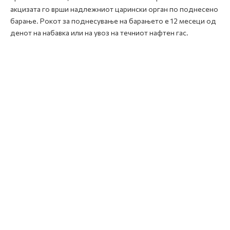
акцизата го врши надлежниот царински орган по поднесено
барање. Рокот за поднесување на барањето е 12 месеци од
денот на набавка или на увоз на течниот нафтен гас.