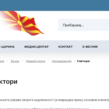
Е-ЦАРИНА
МЕДИА ЦЕНТАР
КОНТАКТ
Е-ВЕСНИК
тна
За нас
Нашата улога
Организација
Сектори
ктори
ската управа својата надлежност ја извршува преку основни и вн
ни организациони облици се: Сектори и Царинарници.