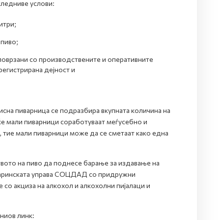
следниве услови:
итри;
 пиво;
поврзани со производствените и оперативните
регистрирана дејност и
сна пиварница се подразбира вкупната количина на
ќе мали пиварници соработуваат меѓусебно и
 тие мали пиварници може да се сметаат како една
вото на пиво да поднесе барање за издавање на
 Царинската управа СОЦДАД со придружни
со акциза на алкохол и алкохолни пијалаци и
ниов линк: