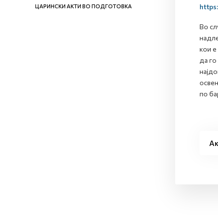
https
ЦАРИНСКИ АКТИ ВО ПОДГОТОВКА
Во сл
надле
кои е
да го
најдо
освен
по ба
Ак