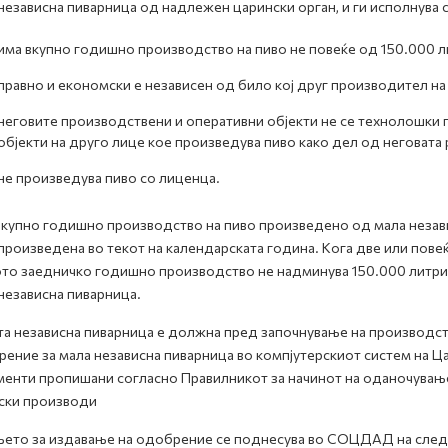
независна пиварница од надлежен царински орган, и ги исполнува 
има вкупно годишно производство на пиво не повеќе од 150.000 л
правно и економски е независен од било кој друг производител на
неговите производствени и оперативни објекти не се технолошки 
објекти на друго лице кое произведува пиво како дел од неговата 
не произведува пиво со лиценца.
купно годишно производство на пиво произведено од мала незави
произведена во текот на календарската година. Кога две или пове
то заедничко годишно производство не надминува 150.000 литри,
независна пиварница.
а независна пиварница е должна пред започнување на производст
ение за мала независна пиварница во компјутерскиот систем на
енти пропишани согласно Правилникот за начинот на оданочување 
ски производи
ето за издавање на одобрение се поднесува во СОЦДАД на след