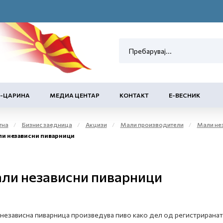
Е-ЦАРИНА
МЕДИА ЦЕНТАР
КОНТАКТ
Е-ВЕСНИК
тна
Бизнис заедница
Акцизи
Мали производители
Мали независни производители
и независни пиварници
ли независни пиварници
независна пиварница произведува пиво како дел од регистриранат