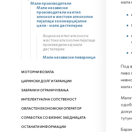
мала 
Мали производители
Мали независни
производители на етил
алкохол и жестоки алкохолни
пијалаци за комерцијални
цели - мали дестилерии
Акциза на етил алкохол и
жестоки алкохолни пијалаци
произведени кај мали
дестилерии
Мали независни пиварници
Под в
МОТОРНИ ВОЗИЛА
пиво 
нивно
ЦАРИНСКИ ДОЛГ И ГАРАНЦИИ
мала 
ЗАБРАНИ И ОГРАНИЧУВАЊА
Малат
ИНТЕЛЕКТУАЛНА СОПСТВЕНОСТ
одобр
ОВЛАСТЕН ЕКОНОМСКИ ОПЕРАТОР
докум
СОРАБОТКА СО БИЗНИС ЗАЕДНИЦАТА
тутун
ОСТАНАТИ ИНФОРМАЦИИ
Барањ