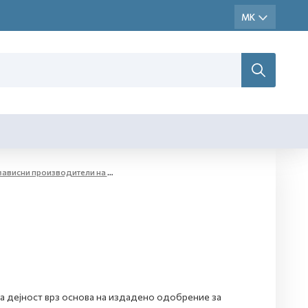
 на етил алкохол и жестоки алкохолни пијалаци за комерцијални цели - мали дестилерии
а дејност врз основа на издадено одобрение за