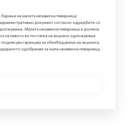
о барање на малата независна пиварница
 административен документ согласно одредбите со
одложување. Малата независна пиварница е должна
воз на пивото во постапка на акцизно одложување
 поднесува гаранција за обезбедување на акцизата,
издаденото одобрение за мала независна пиварница,