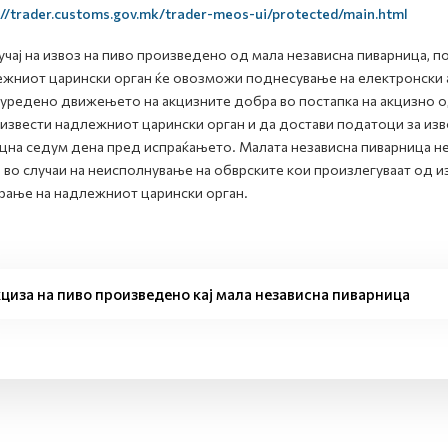
://trader.customs.gov.mk/trader-meos-ui/protected/main.html
учај на извоз на пиво произведено од мала независна пиварница, п
жниот царински орган ќе овозможи поднесување на електронски
 уредено движењето на акцизните добра во постапка на акцизно 
 извести надлежниот царински орган и да достави податоци за из
цна седум дена пред испраќањето. Малата независна пиварница не
 во случаи на неисполнување на обврските кои произлегуваат од 
рање на надлежниот царински орган.
циза на пиво произведено кај мала независна пиварница