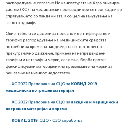
распоредување согласно Номенклатурата на Хармонизиран
систем (ХС) на медицински производи кои се неопходни во
справувањето со пандемијата, а со цел на зачувување на
јавното здравје.
Овие табели се дадени за полесно идентификување и
тарифно распоредување на медицинските средства
потребни за време на пандемијата со цел полесно
прекугранично движење, примена на непредвидени
тарифни и нетарифни мерки, следење, борба против
фалсификувани материјали или превземање на мерки за
решавање на нивниот недостаток.
ХС 2022 Препорака на СЦО за
КОВИД 2019
медицински потрошен материјал
ХС 2022 Препорака на СЦО за
вакцини и медицински
потрошен материјал и опрема
КОВИД 2019
СЦО - СЗО соработка