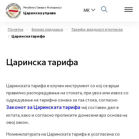
Република Северна Македонија
Царинска управа
Почетна
Бизнис заедница
Тарифа, вредност и потекло
Царинска тарифа
Open s
За нас
Open s
Царинска тарифа
Физички лица
Open s
Бизнис заедница
Царинската тарифа е клучен инструмент со кој се врши
Open s
Е-Царина
правилно распоредување на стоката, при увоз или извоз со
одредување на тарифна ознака за таа стока, согласно
Open s
Законот за Царинската тарифа
Медиа центар
чиј составен дел е
истата, како и согласно прописите донесени врз основа на
овој закон.
Контакт
Номенклатурата на Царинската тарифа е усогласена со
Е-Весник