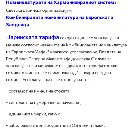
Номенклатурата на Хармонизираниот систем
на
Светска царинска организација и
Комбинираната номенклатура на Европската
Заедница
.
Царинската тарифа
секоја година се усогласува и
менува согласно измените на Комбинираната номенклатура
на Европската Унија. За ваквото усогласување, Владата на
Република Северна Македонија донесува Одлука за
усогласување и менување на Царинската тарифа еднаш
годишно и истата се применува од 1 јануари следната
година. Усогласувањата се однесуваат на:
- системот на имиња на стоката,
- системот на нумеричко означување,
- единечните мерки, како и
- забелешките кон соодветните Оддели и Глави.