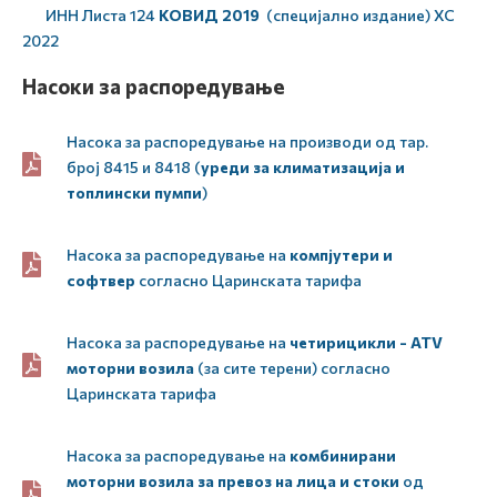
ИНН Листа 124
КОВИД 2019
(специјално издание) ХС
2022
Нaсоки за распоредување
Насока за распоредување на производи од тар.
број 8415 и 8418 (
уреди за климатизација и
топлински пумпи
)
Насока за распоредување на
компјутери и
софтвер
согласно Царинската тарифа
Насока за распоредување на
четирицикли - ATV
моторни возила
(за сите терени) согласно
Царинската тарифа
Насока за распоредување на
комбинирани
моторни возила за превоз на лица и стоки
од