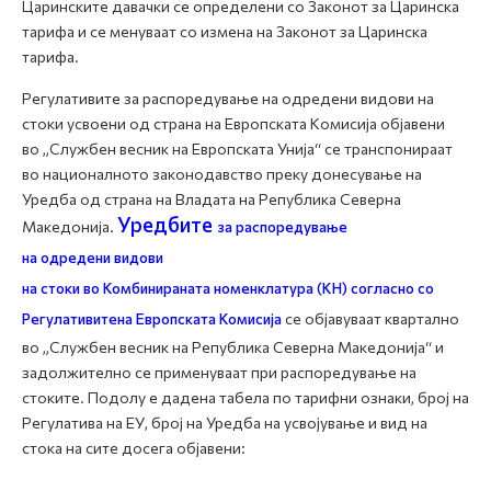
Царинските давачки се определени со Законот за Царинска
тарифа и се менуваат со измена на Законот за Царинска
тарифа.
Регулативите за распоредување на одредени видови на
стоки усвоени од страна на Европската Комисија објавени
во „Службен весник на Европската Унија“ се транспонираат
во националното законодавство преку донесување на
Уредба од страна на Владата на Република Северна
Уредбите
Македонија.
за распоредување
на одредени видови
на стоки во Комбинираната номенклатура (КН)
согласно со
Регулативите
на Европската Комисија
се објавуваат квартално
во „Службен весник на Република Северна Македонија“ и
задолжително се применуваат при распоредување на
стоките. Подолу е дадена табела по тарифни ознаки, број на
Регулатива на ЕУ, број на Уредба на усвојување и вид на
стока на сите досега објавени: