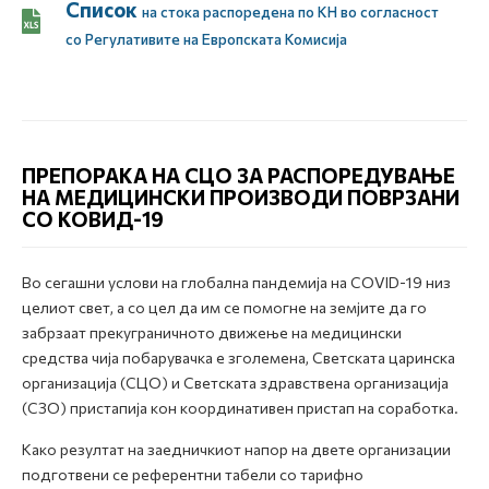
Список
на стока распоредена по КН во соглaсност
со Регулативите на Европската Комисија
ПРЕПОРАКА НА СЦО ЗА РАСПОРЕДУВАЊЕ
НА МЕДИЦИНСКИ ПРОИЗВОДИ ПОВРЗАНИ
СО КОВИД-19
Во сегашни услови на глобална пандемија на COVID-19 низ
целиот свет, а со цел да им се помогне на земјите да го
забрзаат прекуграничното движење на медицински
средства чија побарувачка е зголемена, Светската царинска
организација (СЦО) и Светската здравствена организација
(СЗО) пристапија кон координативен пристап на соработка.
Како резултат на заедничкиот напор на двете организации
подготвени се референтни табели со тарифно