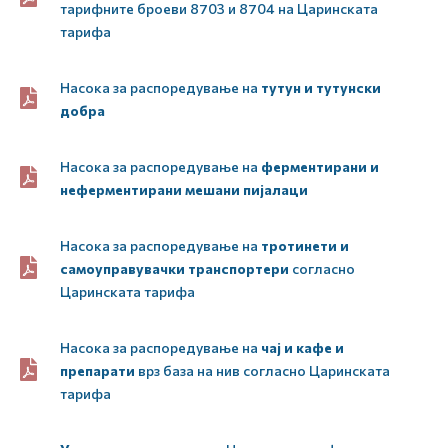
тарифните броеви 8703 и 8704 на Царинската
тарифа
Насока за распоредување на
тутун и тутунски
добра
Насока за распоредување на
ферментирани и
неферментирани мешани пијалаци
Насока за распоредување на
тротинети и
самоуправувачки транспортери
согласно
Царинската тарифа
Насока за распоредување на
чај и кафе и
препарати
врз база на нив согласно Царинската
тарифа