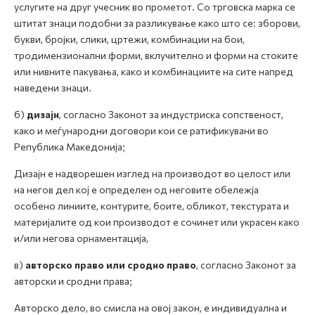
услугите на друг учесник во прометот. Со трговска марка се
штитат знаци подобни за разликување како што се: зборови,
букви, бројки, слики, цртежи, комбинации на бои,
тродимензионални форми, вклучително и форми на стоките
или нивните пакувања, како и комбинациите на сите напред
наведени знаци.
б)
дизајн
, согласно Законот за индустриска сопственост,
како и меѓународни договори кои се ратификувани во
Република Македонија;
Дизајн е надворешен изглед на производот во целост или
на негов дел кој е определен од неговите обележја
особено линиите, контурите, боите, обликот, текстурата и
материјалите од кои производот е сочинет или украсен како
и/или негова орнаментација,
в)
авторско право или сродно право
, согласно Законот за
авторски и сродни права;
Авторско дело, во смисла на овој закон, е индивидуална и