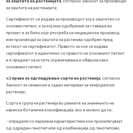
за заштита на растенијата
, согласно Законот за производи
за заштита на растенијата;
Сертификатот се издава за производот кој е заштитен со
основен патент, а за кој има одобрение за ставање во
промет и за било која употреба на медицински производ
или производи за заштита на растенија одобрен пред
истекот на сертификатот. Правото за кое се издава
сертификатот е идентично со правото на основниот патент
и е предмет на истите ограничувања и обврски како
основниот патент.
ж
) права за одгледување сорти на растенија
, согласно
Законот за семенски и саден материјал за земјоделски
растенија;
Сорта е група на растенија во рамките на значењето на
најниска ботаничка класификација, ако е можно да се:
- определи со изразени карактеристики кои произлегуваат
од одреден генотип или од комбинација од генотипови,