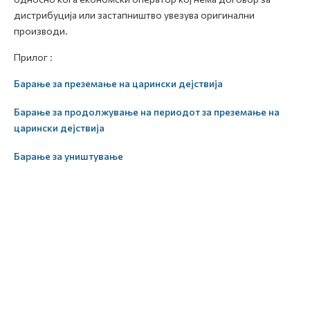
дистрибуција или застапништво увезува оригинални
производи.
Прилог :
Барање за преземање на царински дејствија
Барање за продолжување на периодот за преземање на
царински дејствија
Барање за уништување