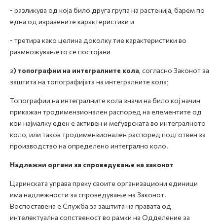
- разликува од која било друга група на растенија, барем по
една од изразените карактеристики и
- третира како целина доколку тие карактеристики во
размножувањето се постојани
з
) топографии на интегралните кола
, согласно Законот за
заштита на топографијата на интегралните кола;
Топографии на интегралните кола значи на било кој начин
прикажан тродимензионален распоред на елементите од
кои најмалку еден е активен и меѓуврската во интегралното
коло, или таков тродимензионален распоред подготвен за
производство на определено интегрално коло.
Надлежни органи за спроведување на законот
Царинската управа преку своите организациони единици
има надлежности за спроведување на Законот.
Воспоставена е Служба за заштита на правата од
интелектуална сопственост во рамки на Одделение за