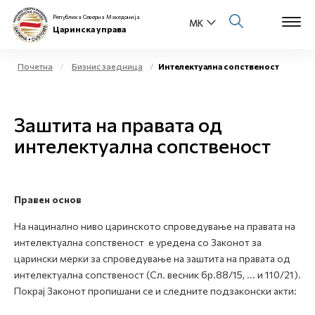
Република Северна Македонија
Царинска управа
Почетна
Бизнис заедница
Интелектуална сопственост
Open s
За нас
Заштита на правата од
Open s
Физички лица
интелектуална сопственост
Open s
Бизнис заедница
Open s
Правен основ
Е-Царина
На нацинално ниво царинското спроведување на правата на
Open s
интелектуална сопственост е уредена со Законот за
Медиа центар
царински мерки за спроведување на заштита на правата од
интелектуална сопственост (Сл. весник бр.88/15, ... и 110/21).
Контакт
Покрај Законот пропишани се и следните подзаконски акти:
Е-Весник