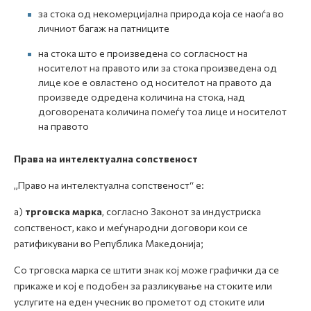
за стока од некомерцијална природа која се наоѓа во
личниот багаж на патниците
на стока што е произведена со согласност на
носителот на правото или за стока произведена од
лице кое е овластено од носителот на правото да
произведе одредена количина на стока, над
договорената количина помеѓу тоа лице и носителот
на правото
Права на интелектуална сопственост
„Право на интелектуална сопственост“ е:
а)
трговска марка
, согласно Законот за индустриска
сопственост, како и меѓународни договори кои се
ратификувани во Република Македонија;
Со трговска марка се штити знак кој може графички да се
прикаже и кој е подобен за разликување на стоките или
услугите на еден учесник во прометот од стоките или