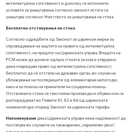
интелектуална сопственост и доколку се исполнети
условите за уништување согласно законот истата се
уништува согласно Упатството за уништување на стока.
Бесплатно отстапување на стока
Согласно одредбите од Законот за царински мерки за
спроведување на заштита на правата од интелектуална
сопственост, на предлог на Царинската управа, Владата на
РСМ може да донесе одлука стоката за која е утврдено
дека повредува право од интелектуална сопственост,
бесплатно да се отстапи на државен орган, во случаи на
ублажување на последиците од елементарни непогоди,
како и за помош на приматели на социјална помош.
Oтстапените стоки се текстилни производи и обувки кои се
распоредуваат во Главите 61, 62 и 64 од царинската
номенклатура според Законот за царинската тарифа.
Напоменуваме
дека Царинската управа нема надлежност да
постапува во случаите на таканаречен „паралелен увоз“,
односно кога економски оператор кој нема договор за