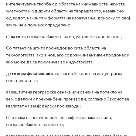
интелектуална творба од областа на книжевноста, науката,
уметноста и од други области на творештвото, независно
од видот, начинот и формата на изразување, доколку со овој
закон не е поинаку определено.
г)
патент
, согласно Законот за индустриска сопственост;
Со патент се штити пронајдок во сите области на
технологијата, ако е нов, ако содржи инвентивен придонес и
ако може да се применува во индустријата.
д)
географска ознака
, согласно Законот за индустриска
сопственост, е:
а) заштитена географска ознака или ознака на потекло на
земјоделски и прехранбени производи, согласно Законот за
квалитет на земјоделски производи;
б) ознака на потекло или географска ознака за вино,
согласно Законот за виното;
в) географска ознака за ароматизирани пијалаци врз база на