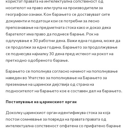
користат правата на интелектуална сопственост од
носителот на право или група на производители за
географски ознаки. Кон барањето се доставуваат сите
документи и податоци кои се потребни за лесно
препознавање на предметната стока како и доказ дека
барателот има право да поднесе барање. Рок на
одлучување е 30 работни дена. Важи една година, може да
се продолжи за една година. Барањето за продолжување
се поднесува најмалку 30 дена пред истекот на рокот на
претходно одобреното барање.
Барањето се пополнува согласно начинот на пополнување
наведен во Упатство за пополнување на Барањето за
преземање на царински дејствија од страна на
подносителот на барањето кое е составен дел на барањето.
Постапување на царинскиот орган
Доколку царинскиот орган идентификува стока за која
постои сомневање за повреда на правата правата од
интелектуална сопственост опфатена со прифатено барање