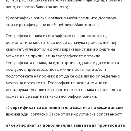
вино, согласно Закон за виното;
г) географска ознака, согласно меѓународните договори
кои се ратификувани во Република Македонија.
Географска ознака е географскиот назив на земјата,
регионот или местото со кој се означува производот чиј
квалитет, угледот или други карактеристики во суштина
можат да се припишат на географското потекло.
Географската ознака, за еден производ може да се штити
под услов производството и/или постапката и/или
подготовката на производот да се одвива во определено
место на потеклото. Географските називи кои не ги
исполнуваат условите за заштита како ознака на потеклото
можат да се заштитат како географски ознаки.
ѓ)
сертификат за дополнителна заштита на медицински
производи
, согласно Законот за индустриска сопственост;
е)
сертификат за дополнителна заштита на производите