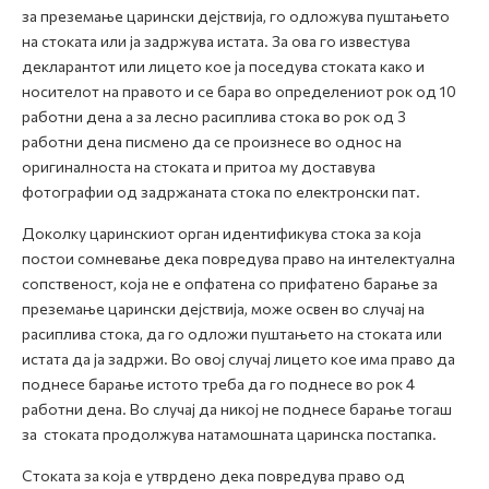
за преземање царински дејствија, го одложува пуштањето
на стоката или ја задржува истата. За ова го известува
декларантот или лицето кое ја поседува стоката како и
носителот на правото и се бара во определeниот рок од 10
работни дена а за лесно расиплива стока во рок од 3
работни дена писмено да се произнесе во однос на
оригиналноста на стоката и притоа му доставува
фотографии од задржаната стока по електронски пат.
Доколку царинскиот орган идентификува стока за која
постои сомневање дека повредува право на интелектуална
сопственост, која не е опфатенa со прифатено барање за
преземање царински дејствија, може освен во случај на
расиплива стока, да го одложи пуштањето на стоката или
истата да ја задржи. Во овој случај лицето кое има право да
поднесе барање истото треба да го поднесе во рок 4
работни дена. Во случај да никој не поднесе барање тогаш
за стоката продолжува натамошната царинска постапка.
Стоката за која е утврдено дека повредува право од