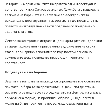
нетарифни мерки и заштита на правата од интелектуална
сопственост - при Сектор за акцизи. Службата е надлежна
за прием на барањата и внесување во електронската
евиденција, доставување на известувања до носителот на
правото и изготвување на акти поврзани со привремено
задржаната стока.
Сектор за контрола и истраги и царинарниците се надлежни
за идентификување и привремено задржување на стока
ставена во царинска постапка за која постои основано
сомневање дека повредува право од интелектуална
сопственост.
Поднесување на барање
Заштитата на правата може да се спроведува врз основа на
прифатено барање за преземање на царински дејствија.
Барањето се поднесува во седиштето на Централна управа,
во хартиена форма, на пропишан образец. Подносител
може да биде носител на право, лица овластени да ги