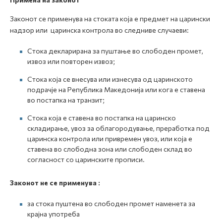
Законот се применува на стоката која е предмет на царински
надзор или царинска контрола во следниве случаеви:
Стока декларирана за пуштање во слободен промет,
извоз или повторен извоз;
Стока која се внесува или изнесува од царинското
подрачје на Република Македонија или кога е ставена
во постапка на транзит;
Стока која е ставена во постапка на царинско
складирање, увоз за облагородување, преработка под
царинска контрола или привремен увоз, или која е
ставена во слободна зона или слободен склад во
согласност со царинските прописи.
Законот не се применува :
за стока пуштена во слободен промет наменета за
крајна употреба