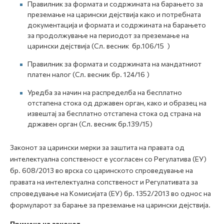
Правилник за формата и содржината на барањето за
преземање на царински дејствија како и потребната
документација и формата и содржината на барањето
за продолжување на периодот за преземање на
царински дејствија (Сл. весник бр.106/15 )
Правилник за формата и содржината на мандатниот
платен налог (Сл. весник бр. 124/16 )
Уредба за начин на распределба на бесплатно
отстапeна стока од државен орган, како и образец на
извештај за бесплатно отстапена стока од страна на
државен орган (Сл. весник бр.139/15)
Законот за царински мерки за заштита на правата од
интелектуална сопственост е усогласен со Регулатива (ЕУ)
бр. 608/2013 во врска со царинското спроведување на
правата на интелектуална сопственост и Регулативата за
спроведување на Комисијата (ЕУ) бр. 1352/2013 во однос на
формуларот за барање за преземање на царински дејствија.
Примена на законот