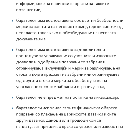
информирање на царинските органи за таквите
потешкотии,
барателот има воспоставено соодветни безбедносни
мерки за заштита на неговиот компјутерски систем од
неовластен влез како и обезбедување на неговата
документација,
барателот има воспоставено задоволителни
процедури за управување со увозните и извозните
дозволи и одобренија поврзани со забрани и
ограничувања, вклучувајќи и мерки за разликување на
стоката која е предмет на забрани или ограничувања
од другата стока и мерки за обезбедување на
усогласеност со тие забрани и ограничувања,
барателот не е предмет на постапка на ликвидација,
барателот ги исполнил своите финансиски обврски
поврзани со плаќање на царинските давачки и сите
други давачки, даноци или трошоци кои се
наплатуваат при или во врска со увозот или извозот на