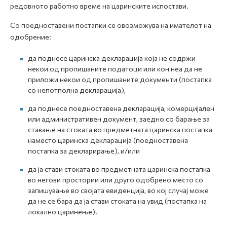
редовното работно време на царинските испостави.
Со поедноставени постапки се овозможува на имателот на
одобрение:
да поднесе царинска декларација која не содржи
некои од пропишаните податоци или кон неа да не
приложи некои од пропишаните документи (постапка
со непотполна декларација),
да поднесе поедноставена декларација, комерцијален
или административен документ, заедно со барање за
ставање на стоката во предметната царинска постапка
наместо царинска декларација (поедноставена
постапка за декларирање), и/или
да ја стави стоката во предметната царинска постапка
во негови простории или друго одобрено место со
запишување во својата евиденција, во кој случај може
да не се бара да ја стави стоката на увид (постапка на
локално царинење).