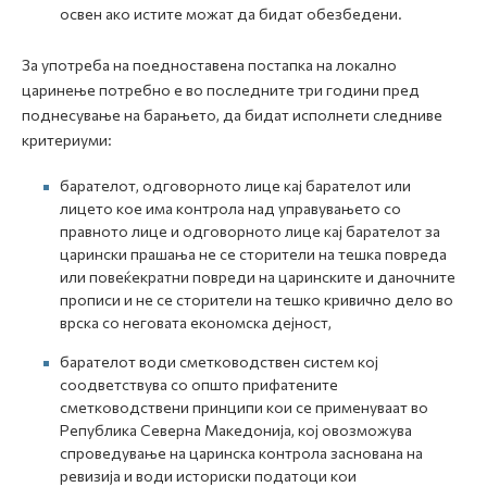
освен ако истите можат да бидат обезбедени.
За употреба на поедноставена постапка на локално
царинење потребно е во последните три години пред
поднесување на барањето, да бидат исполнети следниве
критериуми:
барателот, одговорното лице кај барателот или
лицето кое има контрола над управувањето со
правното лице и одговорното лице кај барателот за
царински прашања не се сторители на тешка повреда
или повеќекратни повреди на царинските и даночните
прописи и не се сторители на тешко кривично дело во
врска со неговата економска дејност,
барателот води сметководствен систем кој
соодветствува со општо прифатените
сметководствени принципи кои се применуваат во
Република Северна Македонија, кој овозможува
спроведување на царинска контрола заснована на
ревизија и води историски податоци кои