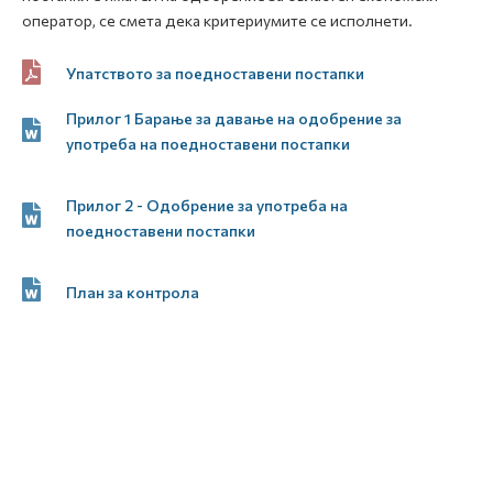
оператор, се смета дека критериумите се исполнети.
Упатството за поедноставени постапки
Прилог 1 Барање за давање на одобрение за
употреба на поедноставени постапки
Прилог 2 - Одобрение за употреба на
поедноставени постапки
План за контрола