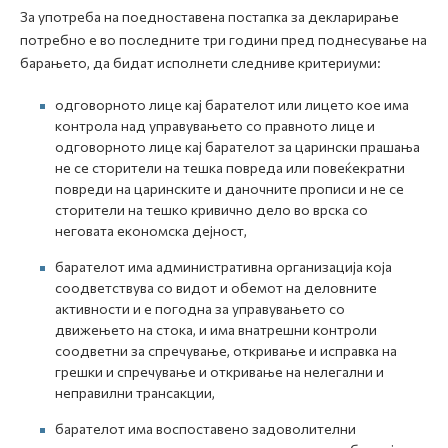
За употреба на поедноставена постапка за декларирање
потребно е во последните три години пред поднесување на
барањето, да бидат исполнети следниве критериуми:
одговорното лице кај барателот или лицето кое има
контрола над управувањето со правното лице и
одговорното лице кај барателот за царински прашања
не се сторители на тешка повреда или повеќекратни
повреди на царинските и даночните прописи и не се
сторители на тешко кривично дело во врска со
неговата економска дејност,
барателот има административна организација која
соодветствува со видот и обемот на деловните
активности и е погодна за управувањето со
движењето на стока, и има внатрешни контроли
соодветни за спречување, откривање и исправка на
грешки и спречување и откривање на нелегални и
неправилни трансакции,
барателот има воспоставено задоволителни