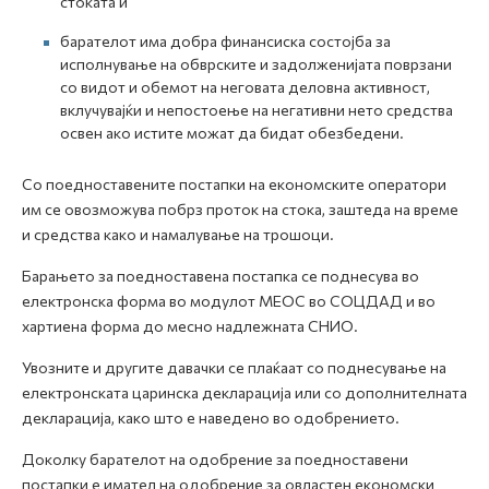
стоката и
барателот има добра финансиска состојба за
исполнување на обврските и задолженијата поврзани
со видот и обемот на неговата деловна активност,
вклучувајќи и непостоење на негативни нето средства
освен ако истите можат да бидат обезбедени.
Со поедноставените постапки на економските оператори
им се овозможува побрз проток на стока, заштеда на време
и средства како и намалување на трошоци.
Барањето за поедноставена постапка се поднесува во
електронска форма во модулот МЕОС во СОЦДАД и во
хартиена форма до месно надлежната СНИО.
Увозните и другите давачки се плаќаат со поднесување на
електронската царинска декларација или со дополнителната
декларација, како што е наведено во одобрението.
Доколку барателот на одобрение за поедноставени
постапки е имател на одобрение за овластен економски