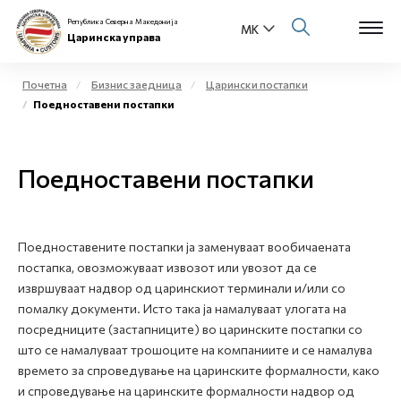
Република Северна Македонија
Царинска управа
Почетна
Бизнис заедница
Царински постапки
Поедноставени постапки
Open s
За нас
Open s
Поедноставени постапки
Физички лица
Open s
Бизнис заедница
Поедноставените постапки ја заменуваат вообичаената
Open s
Е-Царина
постапка, овозможуваат извозот или увозот да се
извршуваат надвор од царинскиот терминали и/или со
Open s
помалку документи. Исто така ја намалуваат улогата на
Медиа центар
посредниците (застапниците) во царинските постапки со
што се намалуваат трошоците на компаниите и се намалува
Контакт
времето за спроведување на царинските формалности, како
и спроведување на царинските формалности надвор од
Е-Весник