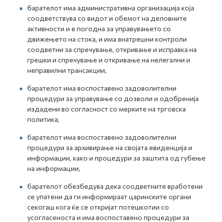
барателот има административна организација која
соодветствува со видот и обемот на деловните
активности и е погодна за управувањето со
движењето на стока, и има внатрешни контроли
соодветни за спречување, откривање и исправка на
грешки и спречување и откривање на нелегални и
неправилни трансакции,
барателот има воспоставено задоволителни
процедури за управување со дозволи и одобренија
издадени во согласност со мерките на трговска
политика,
барателот има воспоставено задоволителни
процедури за архивирање на својата евиденција и
информации, како и процедури за заштита од губење
на информации,
барателот обезбедува дека соодветните вработени
се упатени да ги информираат царинските органи
секогаш кога ќе се откријат потешкотии со
усогласеноста и има воспоставено процедури за