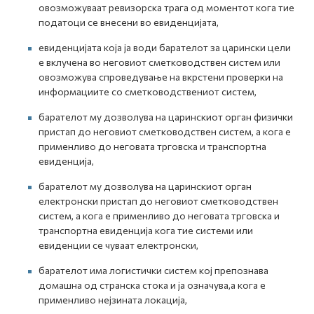
овозможуваат ревизорска трага од моментот кога тие
податоци се внесени во евиденцијата,
евиденцијата која ја води барателот за царински цели
е вклучена во неговиот сметководствен систем или
овозможува спроведување на вкрстени проверки на
информациите со сметководствениот систем,
барателот му дозволува на царинскиот орган физички
пристап до неговиот сметководствен систем, а кога е
применливо до неговата трговска и транспортна
евиденција,
барателот му дозволува на царинскиот орган
електронски пристап до неговиот сметководствен
систем, а кога е применливо до неговата трговска и
транспортна евиденција кога тие системи или
евиденции се чуваат електронски,
барателот има логистички систем кој препознава
домашна од странска стока и ја означува,а кога е
применливо нејзината локација,