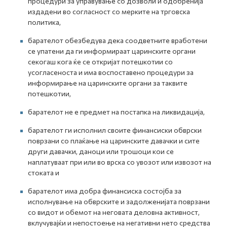
процедури за управување со дозволи и одобренија
издадени во согласност со мерките на трговска
политика,
барателот обезбедува дека соодветните вработени
се упатени да ги информираат царинските органи
секогаш кога ќе се откријат потешкотии со
усогласеноста и има воспоставено процедури за
информирање на царинските органи за таквите
потешкотии,
барателот не е предмет на постапка на ликвидација,
барателот ги исполнил своите финансиски обврски
поврзани со плаќање на царинските давачки и сите
други давачки, даноци или трошоци кои се
наплатуваат при или во врска со увозот или извозот на
стоката и
барателот има добра финансиска состојба за
исполнување на обврските и задолженијата поврзани
со видот и обемот на неговата деловна активност,
вклучувајќи и непостоење на негативни нето средства