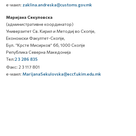
е-маил:
zaklina.andreska@customs.gov.mk
Маријана Секуловска
(административне координатор)
Универзитет Св. Кирил и Методиј во Скопје,
Економски Факултет-Скопје,
Бул. “Крсте Мисирков” бб, 1000 Скопје
Република Северна Македонија
Тел:
2 3 286 835
Факс: 2 3 117 801
е-маил:
MarijanaSekulovska@eccf.ukim.edu.mk