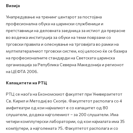
Визија
Унапредување на тренинг центарот за постојана
професионална обука на царински службеници и
претставници на деловната заедница за истиот да прерасне
во водечка институција за обуки на теми поврзани со
трговски правила и олеснување на трговијата во рамки на
мултилатералниот трговски систем, кој целосно ќе се базира
на професионалните стандарди на Светската царинска
организација за Република Северна Македонија и регионот
на ЦЕФТА 2006.
Капацитети на РТЦ
РТЦ се наоѓа на Економскиот факултет при Универзитетот
Св. Кирил и Методиј во Скопје. Факултетот располага со 4
амфитеатри од кои најмалиот е со капацитет од 80
слушатели, додека најголемиот – за 200 слушатели. Има
четири комплутерски лаборатории, од кои најмалата има 35
компјутери, а најголемата 75. Факултетот располага и со