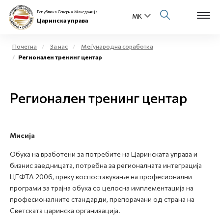
Република Северна Македонија
Царинска управа
Почетна
За нас
Меѓународна соработка
Регионален тренинг центар
Open s
За нас
Open s
Регионален тренинг центар
Физички лица
Open s
Бизнис заедница
Мисија
Open s
Е-Царина
Обука на вработени за потребите на Царинската управа и
Open s
бизнис заедницата, потребна за регионалната интеграција
Медиа центар
ЦЕФТА 2006, преку воспоставување на професионални
програми за трајна обука со целосна имплементација на
Контакт
професионалните стандарди, препорачани од страна на
Светската царинска организација.
Е-Весник