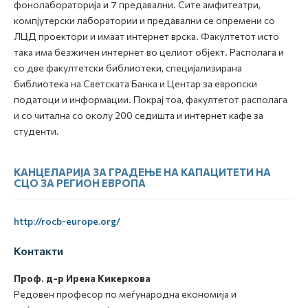
фонолабораторија и 7 предавални. Сите амфитеатри,
компјутерски лаборатории и предавални се опремени со
ЛЦД проектори и имаат интернет врска. Факултетот исто
така има безжичен интернет во целиот објект. Располага и
со две факултетски библиотеки, специјализирана
библиотека на Светската Банка и Центар за европски
податоци и информации. Покрај тоа, факултетот располага
и со читална со околу 200 седишта и интернет кафе за
студенти.
КАНЦЕЛАРИЈА ЗА ГРАДЕЊЕ НА КАПАЦИТЕТИ НА
СЦО ЗА РЕГИОН ЕВРОПА
http://rocb-europe.org/
Контакти
Проф. д-р Ирена Кикеркова
Редовен професор по меѓународна економија и