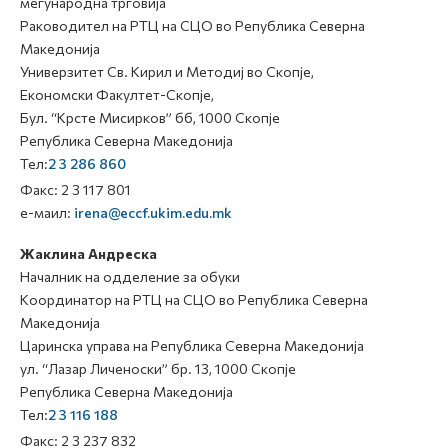
меѓународна трговија
Раководител на РТЦ на СЦО во Република Северна
Македонија
Универзитет Св. Кирил и Методиј во Скопје,
Економски Факултет-Скопје,
Бул. “Крсте Мисирков” бб, 1000 Скопје
Република Северна Македонија
Тел:
2 3 286 860
Факс: 2 3 117 801
е-маил:
irena@eccf.ukim.edu.mk
Жаклина Андреска
Началник на одделение за обуки
Координатор на РТЦ на СЦО во Република Северна
Македонија
Царинска управа на Република Северна Македонија
ул. “Лазар Личеноски” бр. 13, 1000 Скопје
Република Северна Македонија
Тел:
2 3 116 188
Факс: 2 3 237 832