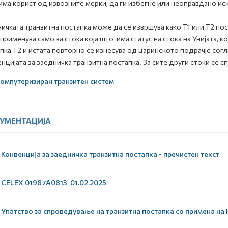
има корист од извозните мерки, да ги избегне или неоправдано ис
ичката транзитна постапка може да се извршува како Т1 или Т2 пос
 применува само за стока која што има статус на стока на Унијата, 
пка Т2 и истата повторно се изнесува од царинското подрачје сог
нцијата за заедничка транзитна постапка. За сите други стоки се с
омпутеризиран транзитен систем
УМЕНТАЦИЈА
Конвенција за заедничка транзитна постапка - пречистен текст
CELEX 01987A0813 01.02.2025
Упатство за спроведување на транзитна постапка со примена на