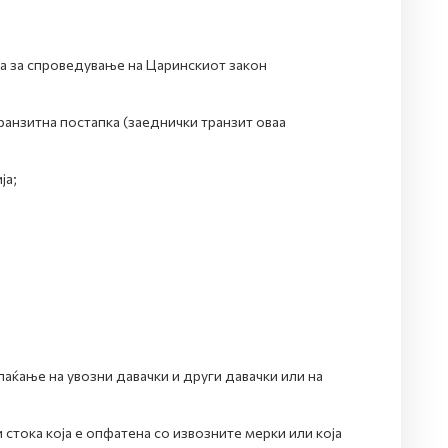
а за спроведување на Царинскиот закон
ранзитна постапка (заеднички транзит оваа
ја;
лаќање на увозни давачки и други давачки или на
 стока која е опфатена со извозните мерки или која