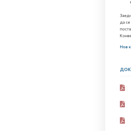
Заедн
да се
поста
Конве
Нов к
ДОК