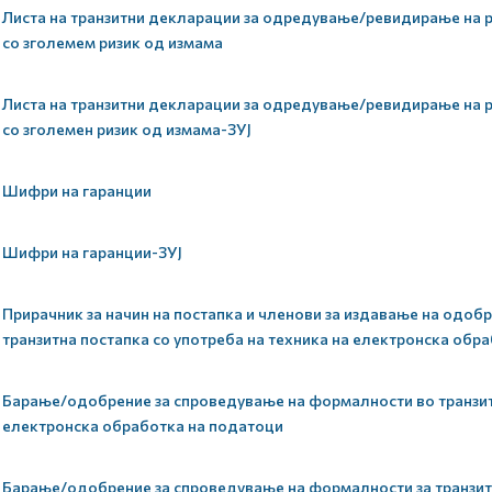
Листа на транзитни декларации за одредување/ревидирање на р
со зголемем ризик од измама
Листа на транзитни декларации за одредување/ревидирање на р
со зголемен ризик од измама-ЗУЈ
Шифри на гаранции
Шифри на гаранции-ЗУЈ
Прирачник за начин на постапка и членови за издавање на одоб
транзитна постапка со употреба на техника на електронска обр
Барање/одобрение за спроведување на формалности во транзитн
електронска обработка на податоци
Барање/одобрение за спроведување на формалности за транзитн