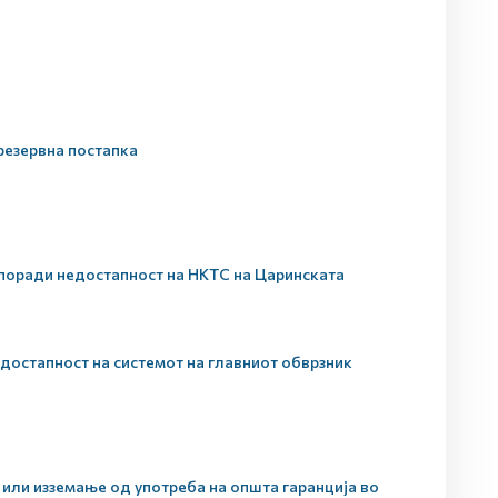
резервна постапка
поради недостапност на НКТС на Царинската
достапност на системот на главниот обврзник
или изземање од употреба на општа гаранција во