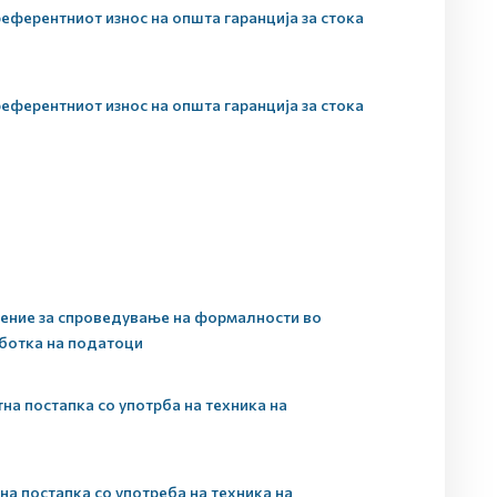
еферентниот износ на општа гаранција за стока
еферентниот износ на општа гаранција за стока
рение за спроведување на формалности во
аботка на податоци
а постапка со употрба на техника на
а постапка со употреба на техника на