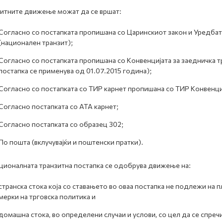
итните движење можат да се вршат:
Согласно со постапката пропишана со Царинскиот закон и Уредбат
(национален транзит);
Согласно со постапката пропишана со Конвенцијата за заедничка т
постапка се применува од 01.07.2015 година);
Согласно со постапката со ТИР карнет пропишана со ТИР Конвенци
Согласно постапката со АТА карнет;
Согласно постапката со образец 302;
По пошта (вклучувајќи и поштенски пратки).
ционалната транзитна постапка се одобрува движење на:
странска стока која со ставањето во оваа постапка не подлежи на п
мерки на трговска политика и
домашна стока, во определени случаи и услови, со цел да се спречи