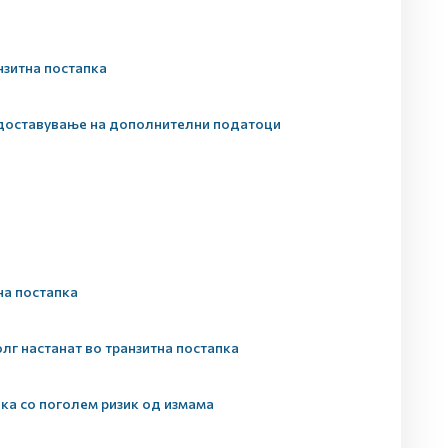
нзитна постапка
а доставување на дополнителни податоци
на постапка
лг настанат во транзитна постапка
ока со поголем ризик од измама