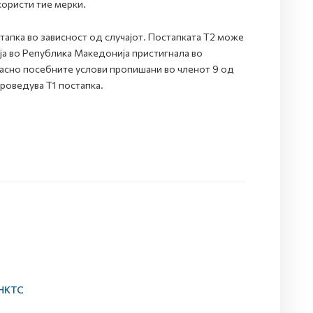
користи тие мерки.
тапка во зависност од случајот. Постапката Т2 може
која во Република Македонија пристигнала во
ласно посебните услови пропишани во членот 9 од
проведува Т1 постапка.
 НКТС