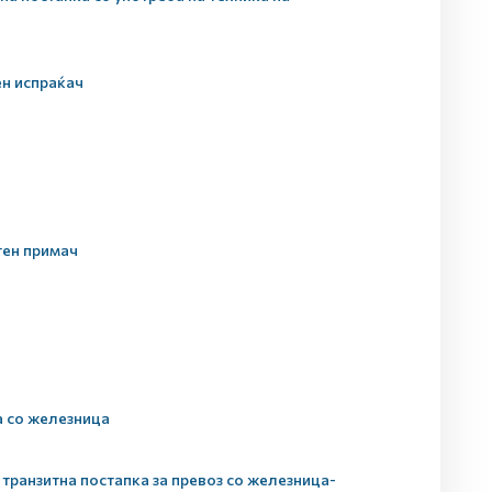
ен испраќач
тен примач
а со железница
транзитна постапка за превоз со железница-