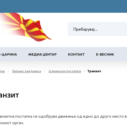
Е-ЦАРИНА
МЕДИА ЦЕНТАР
КОНТАКТ
Е-ВЕСНИК
тна
Бизнис заедница
Царински постапки
Транзит
анзит
анзитна постапка се одобрува движење од едно до друго место в
скиот орган.