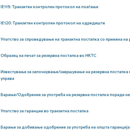
IE119: Tранзитен контролен протокол на поаѓање
IE120: Tранзитен контролен протокол на одредиште
Упатство за спроведување на транзитна постапка со примена на 
Образец на печат за резервна постапка во НКТС
Известување за започнување/завршување на резервна постапка 
управа
Барање/Одобрение за употреба на резервна постапка поради не
Упатство за гаранции во транзитна постапка
Барање за добивање одобрение за употреба на општа гаранција 