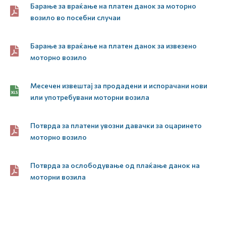
Барање за враќање на платен данок за моторно
возило во посебни случаи
Барање за враќање на платен данок за извезено
моторно возило
Месечен извештај за продадени и испорачани нови
или употребувани моторни возила
Потврда за платени увозни давачки за оцаринето
моторно возило
Потврда за ослободување од плаќање данок на
моторни возила