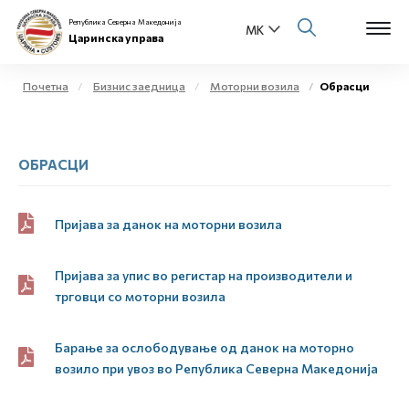
Република Северна Македонија
Царинска управа
Почетна
Бизнис заедница
Моторни возила
Обрасци
Open s
За нас
ОБРАСЦИ
Open s
Физички лица
Open s
Бизнис заедница
Пријава за данок на моторни возила
Open s
Е-Царина
Пријава за упис во регистар на производители и
трговци со моторни возила
Open s
Медиа центар
Барање за ослободување од данок на моторно
Контакт
возило при увоз во Република Северна Македонија
Е-Весник