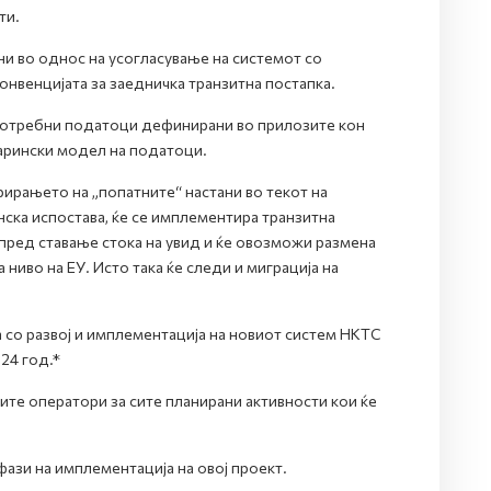
ти.
и во однос на усогласување на системот со
онвенцијата за заедничка транзитна постапка.
 потребни податоци дефинирани во прилозите кон
 царински модел на податоци.
ирањето на „попатните“ настани во текот на
нска испостава, ќе се имплементира транзитна
пред ставање стока на увид и ќе овозможи размена
 ниво на ЕУ. Исто така ќе следи и миграција на
а со развој и имплементација на новиот систем НКТС
024 год.*
ите оператори за сите планирани активности кои ќе
фази на имплементација на овој проект.