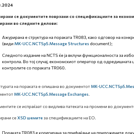
9.2024
ирани се документите поврзани со спецификациите за економ
ирани во следните делови:
Ажурирана е структура на пораката TR083, како одговор на кон
(види
MK-UCC.NCTSp5.Message Structures
document);
Следното издание на NCTS ќе ја вклучи функционалноста за избо
контрола. Во тој случај, економскиот оператор од одредишната 
контролите со пораката TR060.
турата на пораката е опишана во документот
MK-UCC.NCTSp5.Mess
ментот
MK-UCC.NCTSp5.Message Exchanges
.
ентите се испраќаат со видлива патеката на промени во документо
ирани се
XSD шемите
за спецификациите на ЕО.
Пораката TR083 е корегирана за прифаќање на приложените док