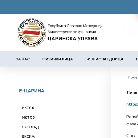
ЗА НАС
ФИЗИЧКИ ЛИЦА
БИЗНИС ЗАЕДНИЦА
Поче
Е-ЦАРИНА
Линк
https
НКТС 6
Репуб
НКТС 5
фаза 
СОЦДАД
Согла
ЕКСИМ