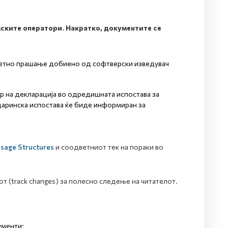
ските оператори. Накратко, документите се
кретно прашање добиено од софтверски изведувач
р на декларација во одредишната испостава за
царинска испостава ќе биде информиран за
age Structures
и соодветниот тек на пораки во
т (track changes) за полесно следење на читателот.
ументи;