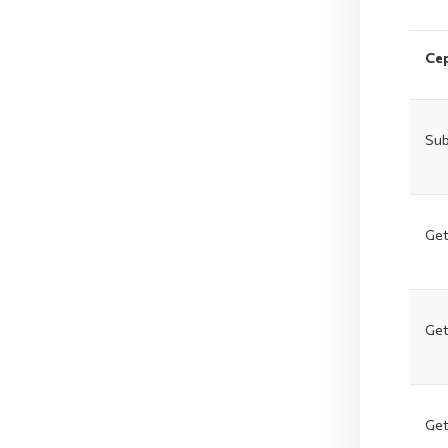
Се
Sub
Get
Get
Get