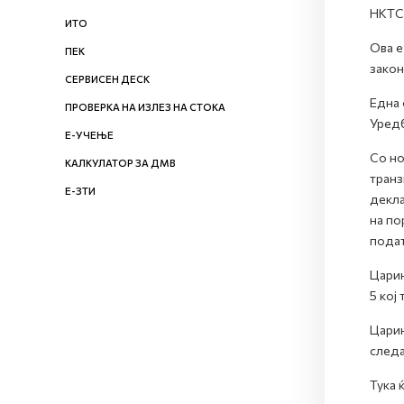
НКТС 
ИТО
Ова е
ПЕК
закон
СЕРВИСЕН ДЕСК
Една 
ПРОВЕРКА НА ИЗЛЕЗ НА СТОКА
Уредб
Е-УЧЕЊЕ
Со но
КАЛКУЛАТОР ЗА ДМВ
транз
Е-ЗТИ
декла
на по
подат
Царин
5 кој
Царин
след
Тука 