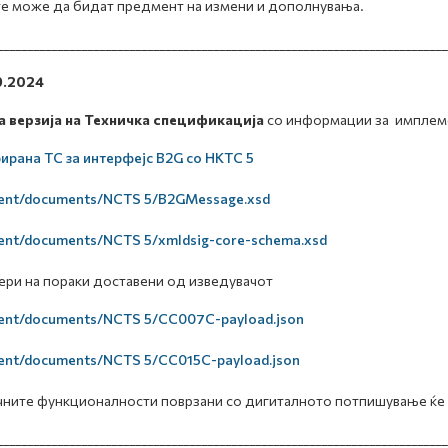
е може да бидат предмент на измени и дополнувања.
___________________________________________________________________________
9.2024
 верзија
на Техничка спецификација
со информации за имплеме
рана ТС за интерфејс B2G со НКТС 5
ent/documents/NCTS 5/B2GMessage.xsd
ent/documents/NCTS 5/xmldsig-core-schema.xsd
ри на пораки доставени од изведувачот
ent/documents/NCTS 5/CC007C-payload.json
ent/documents/NCTS 5/CC015C-payload.json
ните функционалности поврзани со дигиталното потпишување ќе 
___________________________________________________________________________