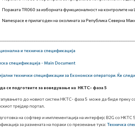
Пораката TR060 за изборната функционалност на контролите на Ц
Namespace е прилагоден на околината за Република Северна Мак
___________________________________________________________________________
ционална и техничка спецификација
ска спецификација - Main Document
јални технички спецификации за Економски оператори. Ќе сле
 да се подготвите
за воведување на НКТС-
фаза 5
апувањето до новиот систем НКТС- фаза 5 може да биде преку со
скиот трејдер портал.
дготовка на софтвер и имплементација на интерфејс B2G со НКТС 5
фикација за размената на пораки со преземање тука:
Техничка спе