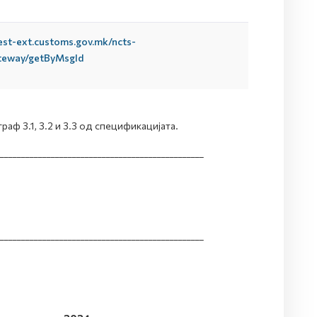
test-ext.customs.gov.mk/ncts-
teway/getByMsgId
аф 3.1, 3.2 и 3.3 од спецификацијата.
________________________________________________
________________________________________________