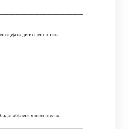
________________________________________________
нтација на дигитален потпис.
бидат објавени дополнително.
________________________________________________