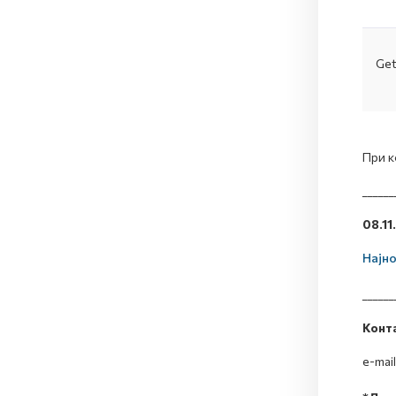
Get
При к
______
08.11
Најно
______
Конт
e-mail