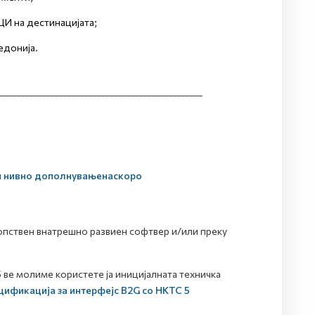
И на дестинацијата;
едонија.
________________________________________________
ди нивно дополнување
наскоро
пствен внатрешно развиен софтвер и/или преку
 ве молиме користете ја иницијалната техничка
цификација за интерфејс B2G со НКТС 5