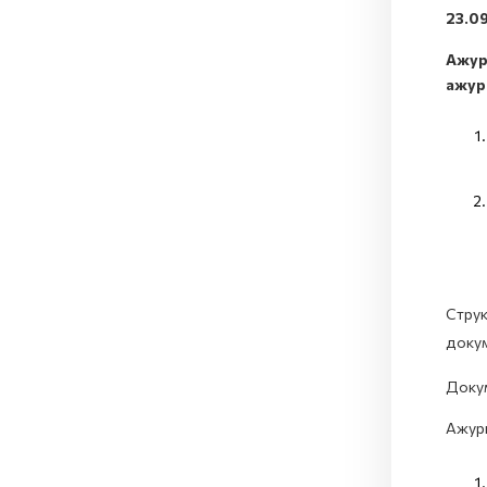
23.0
Ажур
ажур
Струк
доку
Докум
Ажур