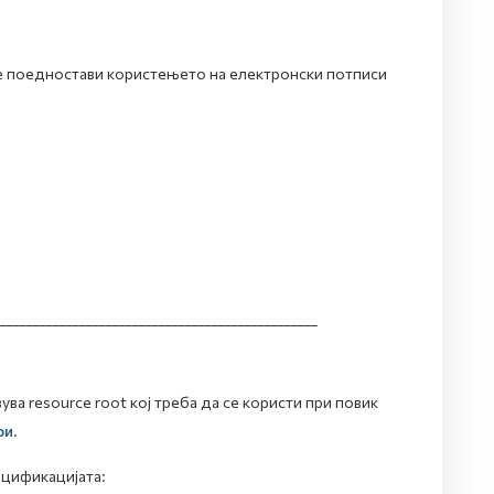
е поедностави користењето на електронски потписи
________________________________________________
ува resource root кој треба да се користи при повик
ри
.
ецификацијата: