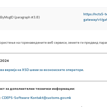
https://ncts5-
ByMsgID (paragraph #3.8)
gateway/v1/ga
ористење на горенаведените веб сервиси, земете ги предвид парагр
___________________________________________________________________________
.2024
ва верзија на XSD шеми за економските оператори
.
___________________________________________________________________________
акт за дополнителни технички информации:
:
CDEPS-Software-Kontakt@customs.gov.mk