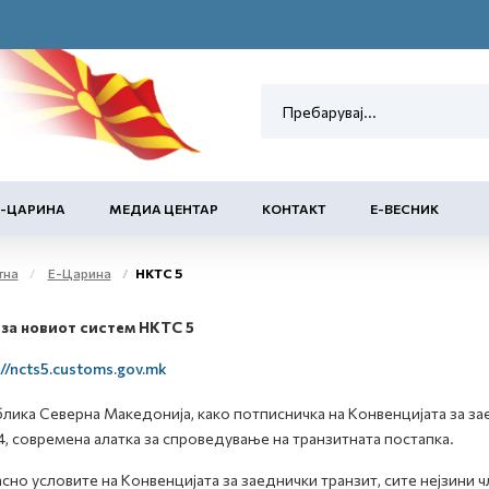
Е-ЦАРИНА
МЕДИА ЦЕНТАР
КОНТАКТ
Е-ВЕСНИК
тна
Е-Царина
НКТС 5
 за новиот систем НКТС 5
://ncts5.customs.gov.mk
лика Северна Македонија, како потписничка на Конвенцијата за за
4, современа алатка за спроведување на транзитната постапка.
сно условите на Конвенцијата за заеднички транзит, сите нејзини 