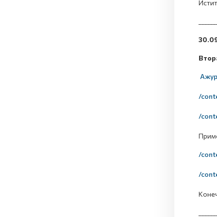
Истит
______
30.0
Втора
Ажури
/cont
/cont
Приме
/cont
/cont
Конеч
______