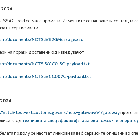
0.2024
SSAGE xsd со мала промена. Изментите се направени со цел да с
аза на сертификати.
ent/documents/NCTS 5/B2GMessage.xsd
ри на пораки доставени од изведувачот
ent/documents/NCTS 5/CC015C-payload.txt
ent/documents/NCTS 5/CC007C-payload.txt
___________________________________________________________________________
.2024
://ncts5-test-ext.customs.gov.mk/ncts-gateway/v1/gateway
претстав
рвисите од
техничката спецификацијата за економските операто
белата подолу се наоѓаат линкови за веб сервисите опишани во сп