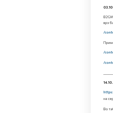
03.1
B2GME
врз б
/cont
Приме
/cont
/cont
______
14.10
https
на се
Во та