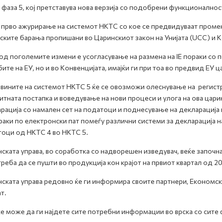
фаза 5, кој претставува нова верзија со подобрени функционалнос
 прво ажурирање на системот НКТС со кое се предвидуваат промен
ските барања пропишани во Царинскиот закон на Унијата (UCC) и К
од поголемите измени е усогласување на размена на IE пораки со
ите на ЕУ, но и во Конвенцијата, имајќи ги при тоа во предвид ЕУ
вините на системот НКТС 5 ќе се овозможи олеснување на регистр
итната постапка и воведување на нови процеси и улога на ова цари
рација со намален сет на податоци и поднесување на декларација 
раки по електронски пат помеѓу различни системи за декларација на
оци од НКТС 4 во НКТС 5.
ската управа, во соработка со надворешен изведувач, веќе започн
 треба да се пушти во продукција кон крајот на првиот квартал од 2
ската управа редовно ќе ги информира своите партнери, Економск
ат.
ќе може да ги најдете сите потребни информации во врска со сите 