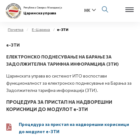
Република Северна Македонија
Царинска управа
Почетна
Е-Царина
е-ЗТИ
Open s
е-ЗТИ
За нас
Open s
ЕЛЕКТРОНСКО ПОДНЕСУВАЊЕ НА БАРАЊЕ ЗА
Физички лица
ЗАДОЛЖИТЕЛНА ТАРИФНА ИНФОРАМЦИЈА (ЗТИ)
Open s
Царинската управа во системот ИТO воспостави
Бизнис заедница
функционалност за електронско поднесување на Барања за
Open s
Задолжителна тарифна информација (ЗТИ).
Е-Царина
ПРОЦЕДУРА ЗА ПРИСТАП НА НАДВОРЕШНИ
Open s
Медиа центар
КОРИСНИЦИ ДО МОДУЛОТ е-ЗТИ
Контакт
Процедура за пристап на надворешни корисници
до модулот е-ЗТИ
Е-Весник