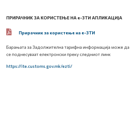
ПРИРАЧНИК
ЗА КОРИСТЕЊЕ НА
e
-ЗТИ
АПЛИКАЦИЈА
Прирачник за користење на е-ЗТИ
Барањата за Задолжителна тарифна информација може да
се поднесуваат електронски преку следниот линк
https://ite.customs.gov.mk/ezti/