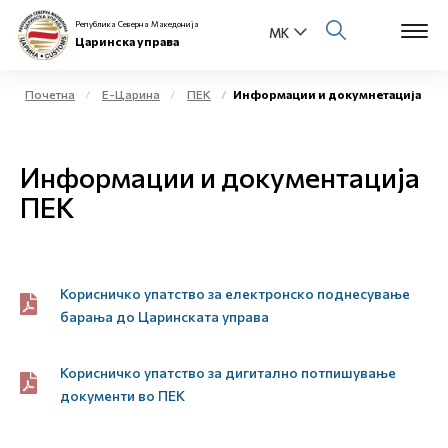
Република Северна Македонија
Царинска управа
Почетна
Е-Царина
ПЕК
Информации и докумнетација
Open s
За нас
Информации и документација
Open s
Физички лица
ПЕК
Open s
Бизнис заедница
Open s
Корисничко упатство за електронско поднесување
Е-Царина
барања до Царинската управа
Open s
Медиа центар
Корисничко упатство за дигитално потпишување
Контакт
документи во ПЕК
Е-Весник