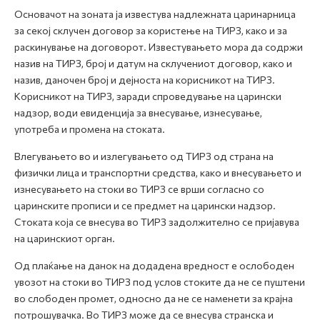
Основачот на зоната ја известува надлежната царинарница
за секој склучен договор за користење на ТИРЗ, како и за
раскинување на договорот. Известувањето мора да содржи
назив на ТИРЗ, број и датум на склучениот договор, како и
назив, даночен број и дејноста на корисникот на ТИРЗ.
Корисникот на ТИРЗ, заради спроведување на царински
надзор, води евиденција за внесување, изнесување,
употреба и промена на стоката.
Влегувањето во и излегувањето од ТИРЗ од страна на
физички лица и транспортни средства, како и внесувањето и
изнесувањето на стоки во ТИРЗ се врши согласно со
царинските прописи и се предмет на царински надзор.
Стоката која се внесува во ТИРЗ задолжително се пријавува
на царинскиот орган.
Од плаќање на данок на додадена вредност е ослободен
увозот на стоки во ТИРЗ под услов стоките да не се пуштени
во слободен промет, односно да не се наменети за крајна
потрошувачка. Во ТИРЗ може да се внесува странска и