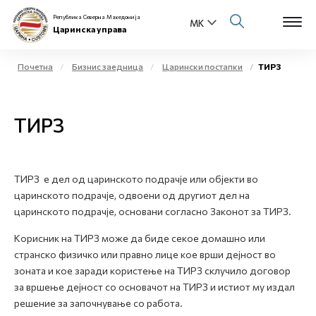
Република Северна Македонија
Царинска управа
Почетна
Бизнис заедница
Царински постапки
ТИРЗ
Open s
За нас
ТИРЗ
Open s
Физички лица
Open s
Бизнис заедница
ТИРЗ е дел од царинското подрачје или објекти во
царинското подрачје, одвоени од другиот дел на
Open s
Е-Царина
царинското подрачје, основани согласно Законот за ТИРЗ.
Open s
Корисник на ТИРЗ може да биде секое домашно или
Медиа центар
странско физичко или правно лице кое врши дејност во
зоната и кое заради користење на ТИРЗ склучило договор
Контакт
за вршење дејност со основачот на ТИРЗ и истиот му издал
решение за започнување со работа.
Е-Весник