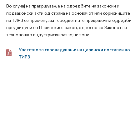
Во случај на прекршување на одредбите на законски и
подзаконски акти од страна на основачот или корисниците
на ТИРЗ се применуваат соодветните прекршочни одредби
предвидени со Царинскиот закон, односно со Законот за
технолошко индустриски развојни зони.
Упатство за спроведување на царински постапки во
ТИРЗ