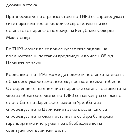
домашна стока.
При внесување на странска стока во ТИРЗ се спроведуваат
сите царински постапки, кои се спроведуваат и во
останатото царинско подрачје на Република Северна
Македонија.
Во ТИРЗ можат да се применуваат сите видови на
поедноставени постапки предвидени во член 88 од
Царинскиот закон.
Корисникот на ТИРЗ може да примени постапка на увоз на
облагородување само доколку претходно има добиено
Одобрение од надлежниот царински орган. Постапката на
увоз за облагородување во ТИРЗ се применува согласно
одредбите на Царинскиот закон и Уредбата за
спроведување на Царинскиот закон, освен што за
спроведување на оваа постапка не се бара банкарска
гаранција како инструмент за обезбедување на
евентуалниот царински долг.