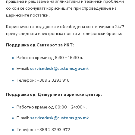
прашања и решавање на апликативни и технички проблеми
со кои се соочуваат корисниците при спроведување на
царинските постапки.
Корисничката поддршка е обезбедена континуирано 24/7
преку следната електронска пошта и телефонски броеви:
Поддршка од Секторот за ИКТ:
Работно време од 8:30 – 16:30 ч.
E-mail:
servicedesk@customs.gov.mk
Телефон: +389 2 3293 916
Поддршка од Дежурниот царински центар:
Работно време од 00:00 – 24:00 ч.
E-mail:
servicedesk@customs.gov.mk
Телефон: +389 2 3293 972