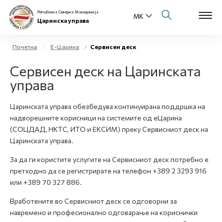
Република Северна Македонија
Царинска управа
Почетна
Е-Царина
Сервисен деск
Open s
Сервисен деск на Царинската
За нас
управа
Open s
Физички лица
Царинската управа обезбедува континуирана поддршка на
Open s
надворешните корисници на системите од еЦарина
Бизнис заедница
(СОЦДАД, НКТС, ИТО и ЕКСИМ) преку Сервисниот деск на
Open s
Царинската управа.
Е-Царина
За да ги користите услугите на Сервисниот деск потребно е
Open s
претходно да се регистрирате на телефон +389 2 3293 916
Медиа центар
или +389 70 327 886.
Контакт
Вработените во Сервисниот деск се одговорни за
навремено и професионално одговарање на кориснички
Е-Весник