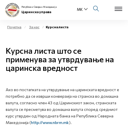
Република Северна Македонија
Царинска управа
Почетна
За нас
Курсна листа
Open s
За нас
Курсна листа што се
Open s
Физички лица
применува за утврдување на
царинска вредност
Open s
Бизнис заедница
Open s
Е-Царина
Ако во постапката на утврдување на царинската вредност е
Open s
потребно да се изврши конверзија на странска во домашна
Медиа центар
валута, согласно член 43 од Царинскиот закон, странската
валута се пресметува во домашна валута според средниот
Контакт
курс утврден од Народната банка на Република Северна
Македонија (
http://www.nbrm.mk
).
Е-Весник