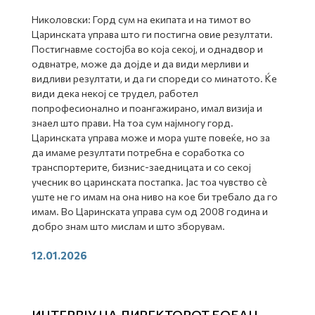
Николовски: Горд сум на екипата и на тимот во
Царинската управа што ги постигна овие резултати.
Постигнавме состојба во која секој, и однадвор и
одвнатре, може да дојде и да види мерливи и
видливи резултати, и да ги спореди со минатото. Ќе
види дека некој се трудел, работел
попрофесионално и поангажирано, имал визија и
знаел што прави. На тоа сум најмногу горд.
Царинската управа може и мора уште повеќе, но за
да имаме резултати потребна е соработка со
транспортерите, бизнис-заедницата и со секој
учесник во царинската постапка. Јас тоа чувство сè
уште не го имам на она ниво на кое би требало да го
имам. Во Царинската управа сум од 2008 година и
добро знам што мислам и што зборувам.
12.01.2026