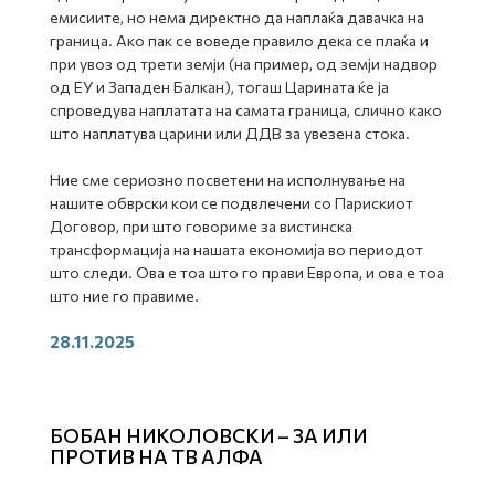
емисиите, но нема директно да наплаќа давачка на
граница. Ако пак се воведе правило дека се плаќа и
при увоз од трети земји (на пример, од земји надвор
од ЕУ и Западен Балкан), тогаш Царината ќе ја
спроведува наплатата на самата граница, слично како
што наплатува царини или ДДВ за увезена стока.
Ние сме сериозно посветени на исполнување на
нашите обврски кои се подвлечени со Парискиот
Договор, при што говориме за вистинска
трансформација на нашата економија во периодот
што следи. Ова е тоа што го прави Европа, и ова е тоа
што ние го правиме.
28.11.2025
БОБАН НИКОЛОВСКИ – ЗА ИЛИ
ПРОТИВ НА ТВ АЛФА