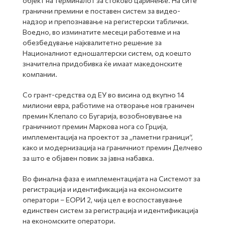
објект на терминалот за стоково царинење. На сите
гранични премини е поставен систем за видео-
надзор и препознавање на регистерски таблички.
Воедно, во изминатите месеци работевме и на
обезбедување најквалитетно решение за
Националниот едношалтерски систем, од коешто
значителна придобивка ќе имаат македонските
компании.
Со грант-средства од ЕУ во висина од вкупно 14
милиони евра, работиме на отворање нов граничен
премин Клепало со Бугарија, возобновување на
граничниот премин Маркова нога со Грција,
имплементација на проектот за „паметни граници“,
како и модернизација на граничниот премин Делчево
за што е објавен повик за јавна набавка.
Во финална фаза е имплементацијата на Системот за
регистрација и идентификација на економските
оператори – ЕОРИ 2, чија цел е воспоставување
единствен систем за регистрација и идентификација
на економските оператори.