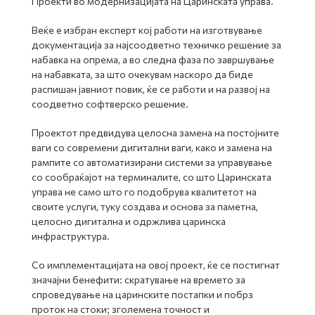
Проекти во модернизацијата на Царинската управа.
Веќе е избран експерт кој работи на изготвување
документација за најсоодветно техничко решение за
набавка на опрема, а во следна фаза по завршување
на набавката, за што очекувам наскоро да биде
распишан јавниот повик, ќе се работи и на развој на
соодветно софтверско решение.
Проектот предвидува целосна замена на постојните
ваги со современи дигитални ваги, како и замена на
рампите со автоматизирани системи за управување
со сообраќајот на терминалите, со што Царинската
управа не само што го подобрува квалитетот на
своите услуги, туку создава и основа за паметна,
целосно дигитална и одржлива царинска
инфраструктура.
Со имплементацијата на овој проект, ќе се постигнат
значајни бенефити: скратување на времето за
спроведување на царинските постапки и побрз
проток на стоки; зголемена точност и