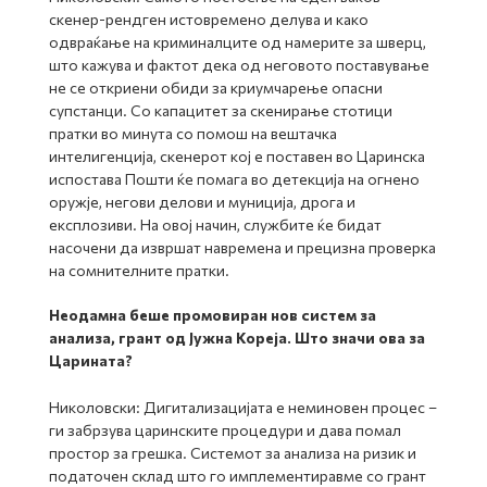
скенер-рендген истовремено делува и како
одвраќање на криминалците од намерите за шверц,
што кажува и фактот дека од неговото поставување
не се откриени обиди за криумчарење опасни
супстанци. Со капацитет за скенирање стотици
пратки во минута со помош на вештачка
интелигенција, скенерот кој е поставен во Царинска
испостава Пошти ќе помага во детекција на огнено
оружје, негови делови и муниција, дрога и
експлозиви. На овој начин, службите ќе бидат
насочени да извршат навремена и прецизна проверка
на сомнителните пратки.
Неодамна беше промовиран нов систем за
анализа, грант од Јужна Кореја. Што значи ова за
Царината?
Николовски: Дигитализацијата е неминовен процес –
ги забрзува царинските процедури и дава помал
простор за грешка. Системот за анализа на ризик и
податочен склад што го имплементиравме со грант