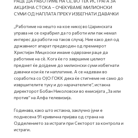
РАЦЕ ДА РАБОТИМЕ НА СÈ, ВО ТЕК ИСТРАГА ЗА
АКЦИЗНА СТОКА – ОЧЕКУВАМЕ МИЛИОНСКИ
СУМИ ОД НАПЛАТА ПРЕКУ ИЗБЕГНАТИ ДАВАЧКИ
„Работиме на нешто на кое никој во Царинската
управа не се охрабрил да го работи или пак немал
интерес да работи на таков случај. Ние како дел од
државниот апарат предводен од премиерот
Христијан Мицкоски имаме одврзани раце да
работиме на сè. Кога ќе го завршиме целиот
предмет ќе дојдеме до милионски суми избегнати
давачки кои ќе ги наплатиме. А се надевам во
соработка со ОЈО ГОКК дека ќе стигнеме не само до
извршителите туку и до нарачателите“, истакна
директорот Бобан Николовски во емисијата „За или
против“ на Алфа телевизија.
Годинава, како што истакна, заклучно јуни е
поднесена 91 кривична пријава од страна на
Одделението за истраги при Секторот за контрола и
истраги.