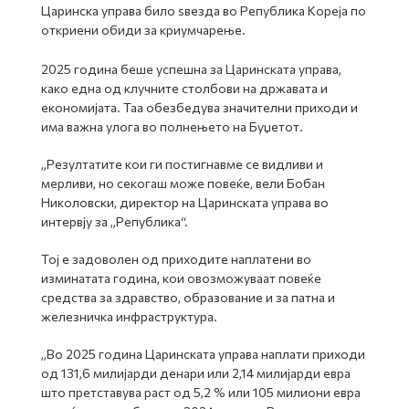
Царинска управа било ѕвезда во Република Кореја по
откриени обиди за криумчарење.
2025 година беше успешна за Царинската управа,
како една од клучните столбови на државата и
економијата. Таа обезбедува значителни приходи и
има важна улога во полнењето на Буџетот.
„Резултатите кои ги постигнавме се видливи и
мерливи, но секогаш може повеќе, вели Бобан
Николовски, директор на Царинската управа во
интервју за „Република“.
Тој е задоволен од приходите наплатени во
изминатата година, кои овозможуваат повеќе
средства за здравство, образование и за патна и
железничка инфраструктура.
„Во 2025 година Царинската управа наплати приходи
од 131,6 милијарди денари или 2,14 милијарди евра
што претставува раст од 5,2 % или 105 милиони евра