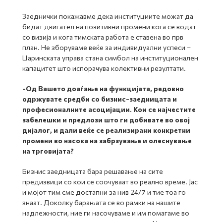
Заеднички покажавме дека институциите можат да
бидат двигател на позитивни промени кога се водат
со визија и кога тимската работа е ставена во прв
план. Не зборуваме веќе за индивидуални успеси –
Царинската управа стана симбол на институционален
капацитет што испорачува колективни резултати.
-Од Вашето доаѓање на функцијата, редовно
одржувате средби со бизнис-заедницата и
професионалните асоцијации. Кои се најчестите
забелешки и предлози што ги добивате во овој
дијалог, и дали веќе се реализирани конкретни
промени во насока на забрзување и олеснување
на трговијата?
Бизнис заедницата бара решавање на сите
предизвици со кои се соочуваат во реално време. Јас
и мојот тим сме достапни за нив 24/7 и тие тоа го
знаат. Доколку барањата се во рамки на нашите
надлежности, ние ги насочуваме и им помагаме во