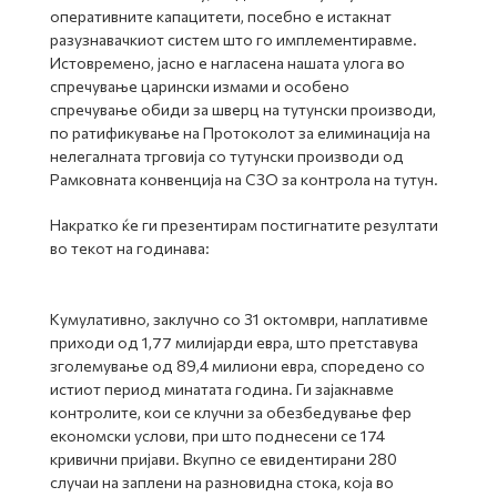
оперативните капацитети, посебно е истакнат
разузнавачкиот систем што го имплементиравме.
Истовремено, јасно е нагласена нашата улога во
спречување царински измами и особено
спречување обиди за шверц на тутунски производи,
по ратификување на Протоколот за елиминација на
нелегалната трговија со тутунски производи од
Рамковната конвенција на СЗО за контрола на тутун.
Накратко ќе ги презентирам постигнатите резултати
во текот на годинава:
Кумулативно, заклучно со 31 октомври, наплативме
приходи од 1,77 милијарди евра, што претставува
зголемување од 89,4 милиони евра, споредено со
истиот период минатата година. Ги зајакнавме
контролите, кои се клучни за обезбедување фер
економски услови, при што поднесени се 174
кривични пријави. Вкупно се евидентирани 280
случаи на заплени на разновидна стока, која во