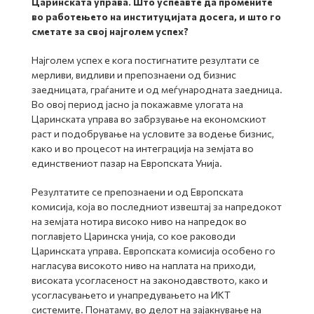
Царинската управа. Што успеавте да промените
во работењето на институцијата досега, и што го
сметате за свој најголем успех?
Најголем успех е кога постигнатите резултати се
мерливи, видливи и препознаени од бизнис
заедницата, граѓаните и од меѓународната заедница.
Во овој период јасно ја покажавме улогата на
Царинската управа во забрзување на економскиот
раст и подобрување на условите за водење бизнис,
како и во процесот на интеграција на земјата во
единствениот пазар на Европската Унија.
Резултатите се препознаени и од Европската
комисија, која во последниот извештај за напредокот
на земјата нотира високо ниво на напредок во
поглавјето Царинска унија, со кое раководи
Царинската управа. Европската комисија особено го
нагласува високото ниво на наплата на приходи,
високата усогласеност на законодавството, како и
усогласувањето и унапредувањето на ИКТ
системите. Понатаму, во делот на зајакнување на