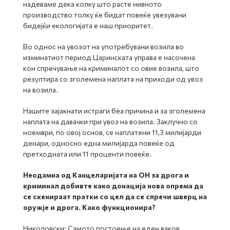
надеваме дека колку што расте нивното
производство толку ќе бидат повеќе увезувани
бидејќи екологијата е наш приоритет.
Во однос на увозот на употребувани возила во
изминатиот период Царинската управа е насочена
кон спречување на криминалот со овие возила, што
резултира со зголемена наплата на приходи од увоз
на возила.
Нашите зајакнати истраги беа причина и за зголемена
наплата на давачки при увоз на возила. Заклучно со
ноември, по овој основ, се наплатени 11,3 милијарди
денари, односно една милијарда повеќе од
претходната или 11 проценти повеќе.
Неодамна од Канцеларијата на ОН за дрога и
криминал добивте како донација нова опрема да
се скенираат пратки со цел да се спречи шверц на
оружје и дрога. Како функционира?
Николовски: Самото постоење на еден ваков