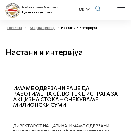
Република Северна Македонија
Царинска управа
Почетна
Медиа центар
Настани и интервјуа
Open s
За нас
Настани и интервјуа
Open s
Физички лица
Open s
Бизнис заедница
Open s
Е-Царина
ИМАМЕ ОДВРЗАНИ РАЦЕ ДА
РАБОТИМЕ НА СÈ, ВО ТЕК Е ИСТРАГА ЗА
Open s
АКЦИЗНА СТОКА – ОЧЕКУВАМЕ
Медиа центар
МИЛИОНСКИ СУМИ
Контакт
ДИРЕКТОРОТ НА ЦАРИНА: ИМАМЕ ОДВРЗАНИ
Е-Весник