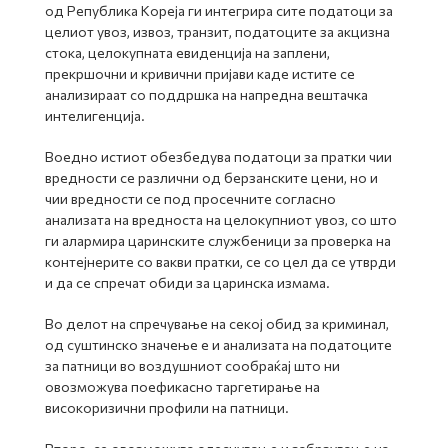
од Република Кореја ги интегрира сите податоци за
целиот увоз, извоз, транзит, податоците за акцизна
стока, целокупната евиденција на заплени,
прекршочни и кривични пријави каде истите се
анализираат со поддршка на напредна вештачка
интелигенција.
Воедно истиот обезбедува податоци за пратки чии
вредности се различни од берзанските цени, но и
чии вредности се под просечните согласно
анализата на вредноста на целокупниот увоз, со што
ги алармира царинските службеници за проверка на
контејнерите со вакви пратки, се со цел да се утврди
и да се спречат обиди за царинска измама.
Во делот на спречување на секој обид за криминал,
од суштинско значење е и анализата на податоците
за патници во воздушниот сообраќај што ни
овозможува поефикасно таргетирање на
високоризични профили на патници.