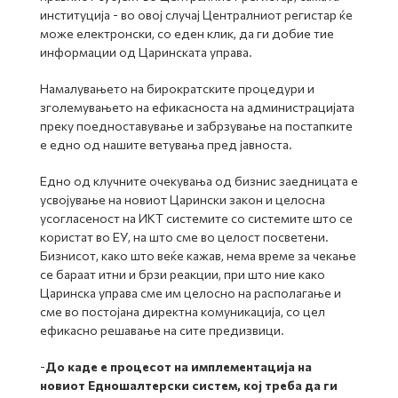
институција - во овој случај Централниот регистар ќе
може електронски, со еден клик, да ги добие тие
информации од Царинската управа.
Намалувањето на бирократските процедури и
зголемувањето на ефикасноста на администрацијата
преку поедноставување и забрзување на постапките
е едно од нашите ветувања пред јавноста.
Едно од клучните очекувања од бизнис заедницата е
усвојување на новиот Царински закон и целосна
усогласеност на ИКТ системите со системите што се
користат во ЕУ, на што сме во целост посветени.
Бизнисот, како што веќе кажав, нема време за чекање
се бараат итни и брзи реакции, при што ние како
Царинска управа сме им целосно на располагање и
сме во постојана директна комуникација, со цел
ефикасно решавање на сите предизвици.
-
До каде е процесот на имплементација на
новиот Едношалтерски систем, кој треба да ги