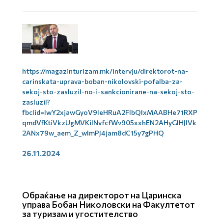
https://magazinturizam.mk/intervju/direktorot-na-
carinskata-uprava-boban-nikolovski-pofalba-za-
sekoj-sto-zasluzil-no-i-sankcionirane-na-sekoj-sto-
zasluzil?
fbclid=IwY2xjawGyoV9leHRuA2FlbQIxMAABHe71RXP
qmdVfKtiVkzUgMVKilNvfcfWv905xxhEN2AHyGIHJlVk
2ANx79w_aem_Z_wlmPJ4jam8dC15y7gPHQ
26.11.2024
Обраќање на директорот на Царинска
управа Бобан Николовски на Факултетот
за туризам и угостителство