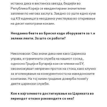
истакна дека е вистинска ѕвезда, бидејќи во
Република Кореја се евидентирани значителни
заплени по негова заслуга. Заедно со уште едно куче
од К9 единицата неодамна учествуваа во откривање
на десет килограми кокаин.
Неодамна бевте во Брисел каде зборувавте за т.н
зелени ленти. За што се работи?
Николовски: Ова значи дека ние како Царинска
управа, и граничната служба на нашиот сосед ,
односно Грција и Бугарија кои се членки на ЕУ,
овозможуваат непречен проток на стока, како клучно
за зголемување на конкурентноста на македонските
компании. На тој начин градиме доверба помеѓу
двете царински служби.
Кое е најголемото достигнување на Царината во
периодот откако раководите со неа?