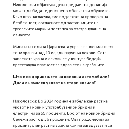
Николовски објаснува дека предмет на донација
можат да бидат единствено облеката и обувките.
Како што нагласува, тие подлежат на проверка на
безбедност, согласност од застапниците на
трговските марки и постапка за отстранување на
ознаките.
Минатата година Царинската управа запленила шест
тони храна и над 10 илјади парчиња лекови. Сета
запленета храна и лекови се уништува бидејќи
претставува опасност за здравјето на граѓаните.
Што е со царинењето на половни автомобили?
Дали е намален увозот на стари возила?
Николовски: Во 2024 година е забележан раст на
увозот на нови и употребувани хибридни и
електрични за 55 проценти. Бројот на нови хибридни
бележи раст од 36 проценти. Ова придонесува за
процентуален раст на возила кои не загадуваат и се