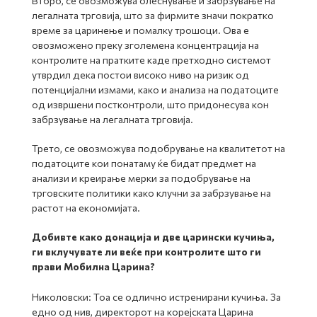
Второ, се овозможува олеснување и забрзување на
легалната трговија, што за фирмите значи пократко
време за царинење и помалку трошоци. Ова е
овозможено преку зголемена концентрација на
контролите на пратките каде претходно системот
утврдил дека постои високо ниво на ризик од
потенцијални измами, како и анализа на податоците
од извршени постконтроли, што придонесува кон
забрзување на легалната трговија.
Трето, се овозможува подобрување на квалитетот на
податоците кои понатаму ќе бидат предмет на
анализи и креирање мерки за подобрување на
трговските политики како клучни за забрзување на
растот на економијата.
Добивте како донација и две царински кучиња,
ги вклучувате ли веќе при контролите што ги
прави Мобилна Царина?
Николовски: Тоа се одлично истренирани кучиња. За
едно од нив, директорот на корејската Царина