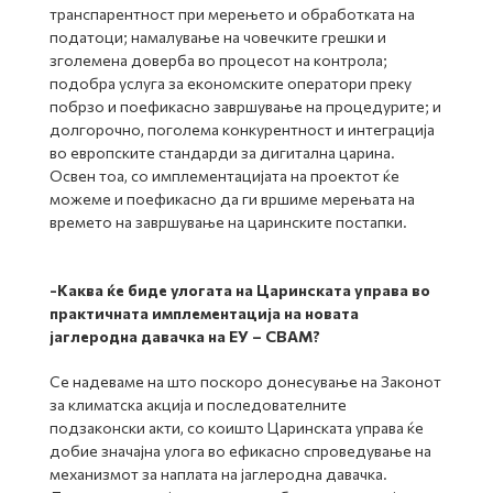
транспарентност при мерењето и обработката на
податоци; намалување на човечките грешки и
зголемена доверба во процесот на контрола;
подобра услуга за економските оператори преку
побрзо и поефикасно завршување на процедурите; и
долгорочно, поголема конкурентност и интеграција
во европските стандарди за дигитална царина.
Освен тоа, со имплементацијата на проектот ќе
можеме и поефикасно да ги вршиме мерењата на
времето на завршување на царинските постапки.
-
Каква ќе биде улогата на Царинската управа во
практичната имплементација на новата
јаглеродна давачка на ЕУ – CBAM
?
Се надеваме на што поскоро донесување на Законот
за климатска акција и последователните
подзаконски акти, со коишто Царинската управа ќе
добие значајна улога во ефикасно спроведување на
механизмот за наплата на јаглеродна давачка.