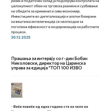
ризик и податочен склад ја подобрува контролата на
целокупниот обем на трговска размена и сузбивање
на обидите за к
риминал и сива економија.
Инвестициите во дигитализација и алатки базирани
на вештачка интелигенција се неопходни за
поголема ефикасност и модернизација на работните
процеси.
30.12.2025
Прашања за интервју со г-дин Бобан
Николовски, директор на Царинска
управа за едиција “ТОП 100 ИЗВО
-
Веќе повеќе од една година сте на чело на