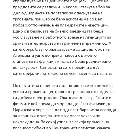
спроведување на царинските процеси. Целите на
предлозите се различни - некогаш станува збор за
дел од царинските постапки за олеснување на
трговијата, при што се бара асистенција со цел
побрзо отпочнување на планираните инвестиции.
Едно од барањата на бизнис-заедницата беше
усогласување на работното време на Агенцијата за
храна и ветеринарство на граничните премини од А
категорија. Ова го разговаравме со директорот на
Агенцијата уште во првиот месец од моето
стапување на функција и истото беше реализирано
во најкус рок. Денеска, на сите премини од А
категорија, нивните смени се усогласени со нашите.
Потврдите за царински долг коишто се потребни за
уписи и промени, Централниот регистар од неделава
ги добива електронски. Ова значи дека граѓаните и
фирмите веќе нема да мора да доаѓаат физички до
Царинската управа за да поднесат барање за потврда
за царински долг, за што во досега чекаа и по
неколку дена. За секој упис и за секоја промена на
правниот субјект во Централниот регистар, самата