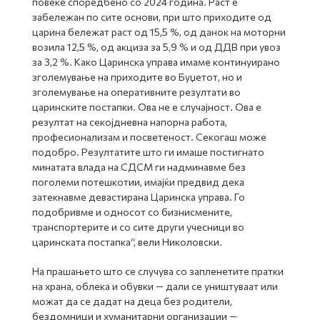
повеќе споредбено со 2024 година. Раст е
забележан по сите основи, при што приходите од
царина бележат раст од 15,5 %, од данок на моторни
возила 12,5 %, од акциза за 5,9 % и од ДДВ при увоз
за 3,2 %. Како Царинска управа имаме континуирано
зголемување на приходите во Буџетот, но и
зголемување на оперативните резултати во
царинските постапки. Ова не е случајност. Ова е
резултат на секојдневна напорна работа,
професионализам и посветеност. Секогаш може
подобро. Резултатите што ги имаше постигнато
минатата влада на СДСМ ги надминавме без
поголеми потешкотии, имајќи предвид дека
затекнавме девастирана Царинска управа. Го
подобривме и односот со бизнисмените,
транспортерите и со сите други учесници во
царинската постапка“, вели Николовски.
На прашањето што се случува со запленетите пратки
на храна, облека и обувки — дали се уништуваат или
можат да се дадат на деца без родители,
бездомници и хуманитарни организации —