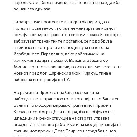
најголем дел била наменета за нелегална продажба
во нашата држава.
Ги забрзавме процесите и за краток период со
голема посветеност, го имплементиравме новиот
компјутеризиран транзитен систем – фаза 5, со кој се
забрзуваат транзитните постапки, се подобрува
царинската контрола и се подигнува нивото на
безбедност. Паралелно, веќе работиме и на
имплементација на фаза 6. Воедно, заедно со
Министерство за финансии, го изготвивме текстот на
новиот предлог-Царински закон, чија суштина е
забрзана интеграција во ЕУ.
Во рамки на Проектот на Светска банка за
забрзување на транспортот и трговијата во Западен
Балкан, го модернизиравме граничниот премин
Ќафасан, со доградба и надградба на објектот за
шпедиции и реконструкција на старата управна
зграда. Интензивно работиме и на модернизација на
граничниот премин Деве Баир, со изградба на нов