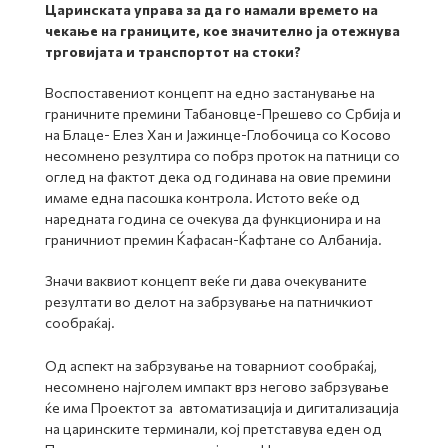
Царинската управа за да го намали времето на
чекање на границите, кое значително ја отежнува
трговијата и транспортот на стоки?
Воспоставениот концепт на едно застанување на
граничните премини Табановце-Прешево со Србија и
на Блаце- Елез Хан и Јажинце-Глобочица со Косово
несомнено резултира со побрз проток на патници со
оглед на фактот дека од годинава на овие премини
имаме една пасошка контрола. Истото веќе од
наредната година се очекува да функционира и на
граничниот премин Ќафасан-Ќафтане со Албанија.
Значи ваквиот концепт веќе ги дава очекуваните
резултати во делот на забрзување на патничкиот
сообраќај.
Од аспект на забрзување на товарниот сообраќај,
несомнено најголем импакт врз негово забрзување
ќе има Проектот за автоматизација и дигитализација
на царинските терминали, кој претставува еден од