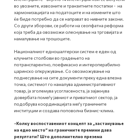
во увозните, извозните и транзитните постапки - на
хармонизацијата на податоците и на измените што
ќе биде потребно да се направат во нивните закони.
Со други зборови, се работи на сеопфатна реформа
која треба да овозможи олеснување на трговијата и
намалување на трошоците.
Националниот едношалтерски систем е еден од
клучните столбови во градењето на
потранспарентно, поефикасно и интероперабилно
царинско опкружување. Со овозможување на
поднесување на сите документи преку една влезна
точка, системот го намалува административниот
товар, ја зголемува усогласеноста, ја зајакнува
довербата помеѓу јавниот и приватниот сектор, ја
подобрува координацијата меѓу граничните
институции и создава поповолна бизнис-клима.
-
Колку воспоставениот концепт за „застанување
на едно место“ на граничните премини дава
резултати? Што дополнително презема