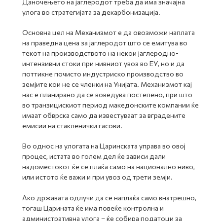
Даночењето на јаглеродот треба да има значајна
улога во стратегијата за декарбонизација.
Основна цел на Механизмот е да овозможи наплата
на праведна цена за јаглеродот што се емитува во
текот на производството на некои јаглеродно-
интензивни стоки при нивниот увоз во ЕУ, но и да
поттикне почисто индустриско производство во
земјите кои не се членки на Унијата. Механизмот кај
нас е планирано да се воведува постепено, при што
во транзицискиот период македонските компании ќе
имаат обврска само да известуваат за вградените
емисии на стакленички гасови.
Во однос на улогата на Царинската управа во овој
процес, истата во голем дел ќе зависи дали
надоместокот ќе се плаќа само на национално ниво,
или истото ќе важи и при увоз од трети земји.
Ако државата одлучи да се наплаќа само внатрешно,
тогаш Царината ќе има повеќе контролна и
административна улога – ќе собира податоци за