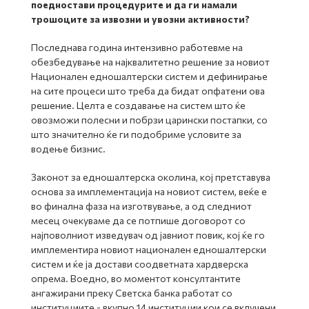
поедностави процедурите и да ги намали
трошоците за извозни и увозни активности?
Последнава година интензивно работевме на
обезбедување на најквалитетно решение за новиот
Национален едношалтерски систем и дефинирање
на сите процеси што треба да бидат опфатени ова
решение. Целта е создавање на систем што ќе
овозможи полесни и побрзи царински постапки, со
што значително ќе ги подобриме условите за
водење бизнис.
Законот за едношалтерска околина, кој претставува
основа за имплементација на новиот систем, веќе е
во финална фаза на изготвување, а од следниот
месец очекуваме да се потпише договорот со
најповолниот изведувач од јавниот повик, кој ќе го
имплементира новиот национален едношалтерски
систем и ќе ја достави соодветната хардверска
опрема. Воедно, во моментот консултантите
ангажирани преку Светска банка работат со
институциите - вкупно 14 институции кои се вклучени