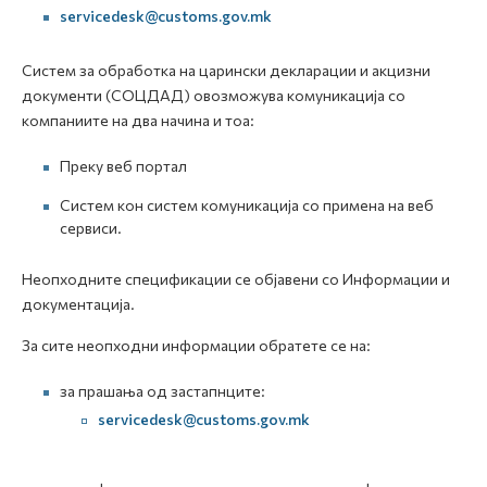
servicedesk@customs.gov.mk
Систем за обработка на царински декларации и акцизни
документи (СОЦДАД) овозможува комуникација со
компаниите на два начина и тоа:
Преку веб портал
Систем кон систем комуникација со примена на веб
сервиси.
Неопходните спецификации се објавени со Информации и
документација.
За сите неопходни информации обратете се на:
за прашања од застапнците:
servicedesk@customs.gov.mk