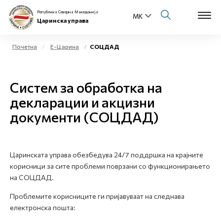
Република Северна Македонија
Царинска управа
Почетна
Е-Царина
СОЦДАД
Open s
За нас
Систем за обработка на
Open s
Физички лица
декларации и акцизни
документи (СОЦДАД)
Open s
Бизнис заедница
Open s
Е-Царина
Царинската управа обезбедува 24/7 поддршка на крајните
Open s
корисници за сите проблеми поврзани со функционирањето
Медиа центар
на СОЦДАД.
Контакт
Проблемите корисниците ги пријавуваат на следнава
електронска пошта:
Е-Весник