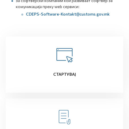
за софтверски компании кои развиваат софтвер за
комуникација преку web сервиси:
CDEPS-Software-Kontakt@customs.gov.mk
СТАРТУВАЈ