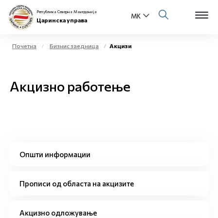
Република Северна Македонија
Царинска управа
Почетна
Бизнис заедница
Акцизи
Open s
За нас
Акцизно работење
Open s
Физички лица
Open s
Бизнис заедница
Open s
Е-Царина
Општи информации
Open s
Медиа центар
Прописи од областа на акцизите
Контакт
Акцизно одложување
Е-Весник