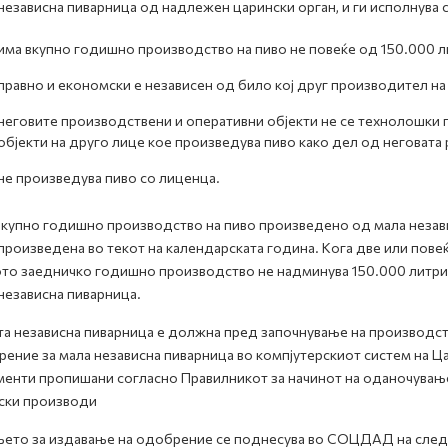
независна пиварница од надлежен царински орган, и ги исполнува 
има вкупно годишно производство на пиво не повеќе од 150.000 л
правно и економски е независен од било кој друг производител на
неговите производствени и оперативни објекти не се технолошки 
објекти на друго лице кое произведува пиво како дел од неговата 
не произведува пиво со лиценца.
купно годишно производство на пиво произведено од мала незави
произведена во текот на календарската година. Кога две или пове
то заедничко годишно производство не надминува 150.000 литри,
независна пиварница.
а независна пиварница е должна пред започнување на производст
ение за мала независна пиварница во компјутерскиот систем на
енти пропишани согласно Правилникот за начинот на оданочување 
ски производи
ето за издавање на одобрение се поднесува во СОЦДАД на след