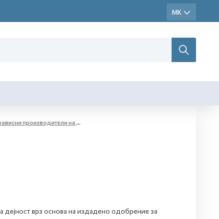
 на етил алкохол и жестоки алкохолни пијалаци за комерцијални цели - мали дестилерии
а дејност врз основа на издадено одобрение за