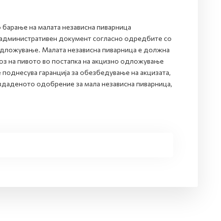
о барање на малата независна пиварница
 административен документ согласно одредбите со
одложување. Малата независна пиварница е должна
воз на пивото во постапка на акцизно одложување
 поднесува гаранција за обезбедување на акцизата,
издаденото одобрение за мала независна пиварница,