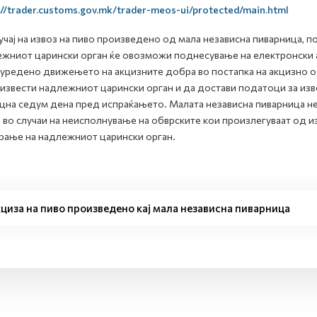
://trader.customs.gov.mk/trader-meos-ui/protected/main.html
учај на извоз на пиво произведено од мала независна пиварница, п
жниот царински орган ќе овозможи поднесување на електронски
 уредено движењето на акцизните добра во постапка на акцизно 
 извести надлежниот царински орган и да достави податоци за из
цна седум дена пред испраќањето. Малата независна пиварница не
 во случаи на неисполнување на обврските кои произлегуваат од 
рање на надлежниот царински орган.
циза на пиво произведено кај мала независна пиварница