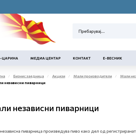
Е-ЦАРИНА
МЕДИА ЦЕНТАР
КОНТАКТ
Е-ВЕСНИК
тна
Бизнис заедница
Акцизи
Мали производители
Мали независни производители
и независни пиварници
ли независни пиварници
независна пиварница произведува пиво како дел од регистриранат