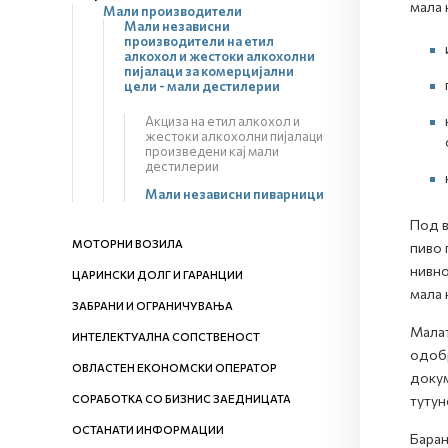
мала 
Мали производители
Мали независни
производители на етил
алкохол и жестоки алкохолни
пијалаци за комерцијални
цели - мали дестилерии
Акциза на етил алкохол и
жестоки алкохолни пијалаци
произведени кај мали
дестилерии
Мали независни пиварници
Под в
МОТОРНИ ВОЗИЛА
пиво 
нивно
ЦАРИНСКИ ДОЛГ И ГАРАНЦИИ
мала 
ЗАБРАНИ И ОГРАНИЧУВАЊА
Малат
ИНТЕЛЕКТУАЛНА СОПСТВЕНОСТ
одобр
ОВЛАСТЕН ЕКОНОМСКИ ОПЕРАТОР
докум
СОРАБОТКА СО БИЗНИС ЗАЕДНИЦАТА
тутун
ОСТАНАТИ ИНФОРМАЦИИ
Барањ