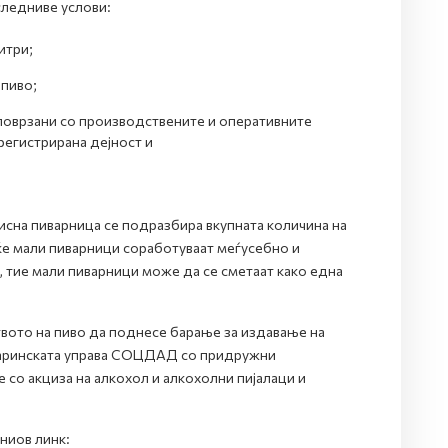
следниве услови:
итри;
 пиво;
поврзани со производствените и оперативните
регистрирана дејност и
сна пиварница се подразбира вкупната количина на
ќе мали пиварници соработуваат меѓусебно и
 тие мали пиварници може да се сметаат како една
вото на пиво да поднесе барање за издавање на
 Царинската управа СОЦДАД со придружни
со акциза на алкохол и алкохолни пијалаци и
ниов линк: