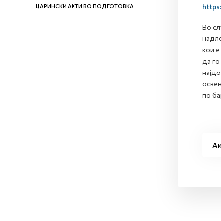
https
ЦАРИНСКИ АКТИ ВО ПОДГОТОВКА
Во сл
надле
кои е
да го
најдо
освен
по ба
Ак