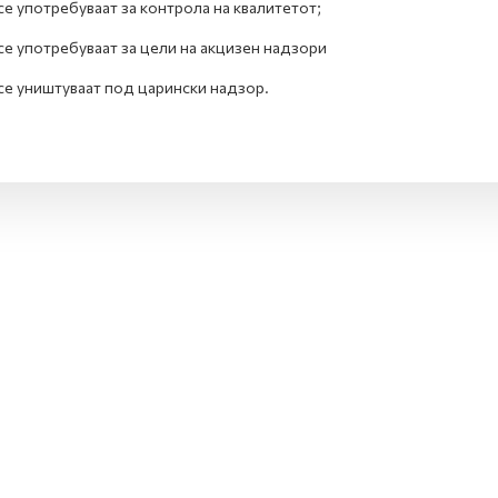
се употребуваат за контрола на квалитетот;
се употребуваат за цели на акцизен надзори
се уништуваат под царински надзор.