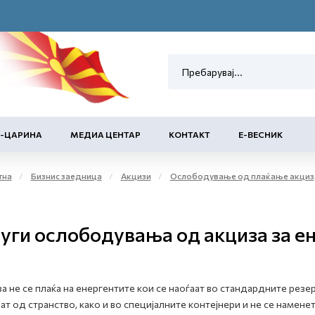
Е-ЦАРИНА
МЕДИА ЦЕНТАР
КОНТАКТ
Е-ВЕСНИК
тна
Бизнис заедница
Акцизи
Ослободување од плаќање акциза и повластено користење на акцизни добра
уги ослободувања од акциза за е
а не се плаќа на енергентите кои се наоѓаат во стандардните рез
ат од странство, како и во специјалните контејнери и не се наме