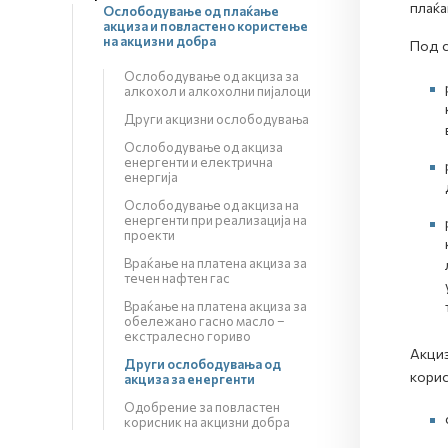
плаќа
Ослободување од плаќање
акциза и повластено користење
на акцизни добра
Под с
Ослободување од акциза за
алкохол и алкохолни пијалоци
Други акцизни ослободувања
Ослободување од акциза
енергенти и електрична
енергија
Ослободување од акциза на
енергенти при реализација на
проекти
Враќање на платена акциза за
течен нафтен гас
Враќање на платена акциза за
обележано гасно масло –
екстралесно гориво
Акциз
Други ослободувања од
корис
акциза за енергенти
Одобрение за повластен
корисник на акцизни добра