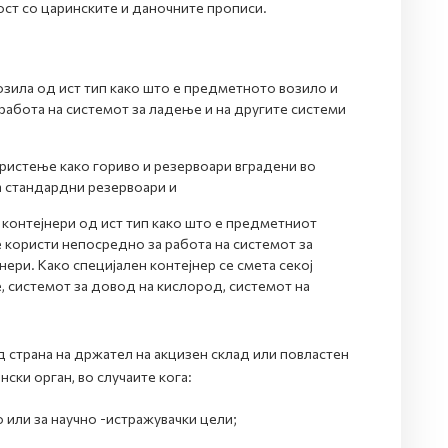
ост со царинските и даночните прописи.
озила од ист тип како што е предметното возило и
работа на системот за ладење и на другите системи
ористење како гориво и резервоари вградени во
а стандардни резервоари и
 контејнери од ист тип како што е предметниот
е користи непосредно за работа на системот за
ери. Како специјален контејнер се смета секој
, системот за довод на кислород, системот на
 страна на држател на акцизен склад или повластен
ски орган, во случаите кога:
 или за научно -истражувачки цели;