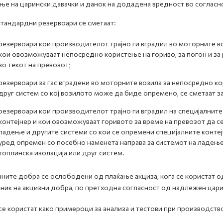
ње на царински давачки и данок на додадена вредност во согласн
тандардни резервоари се сметаат:
резервоари кои производителот трајно ги вградил во моторните в
кои овозможуваат непосредно користење на гориво, за погон и за 
во текот на превозот;
резервоари за гас вградени во моторните возила за непосредно к
друг систем со кој возилото може да биде опремено, се сметаат з
резервоари кои производителот трајно ги вградил на специјалните
контејнер и кои овозможуваат горивото за време на превозот да с
ладење и другите системи со кои се опремени специјалните контејн
уред опремен со посебно наменета направа за системот на ладење
топлинска изолација или друг систем.
ните добра се ослободени од плаќање акциза, кога се користат од
ник на акцизни добра, по претходна согласност од надлежен царин
се користат како примероци за анализа и тестови при производство