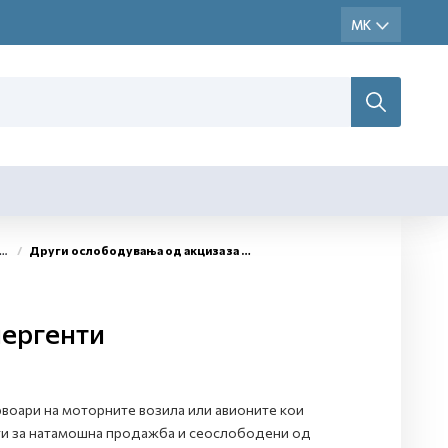
Други ослободувања од акциза за енергенти
нергенти
ервоари на моторните возила или авионите кои
нети за натамошна продажба и сеослободени од