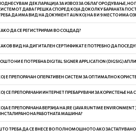
ПОДНЕСУВАМ ДЕКЛАРАЦИЈА ЗА ИЗВОЗ ЗА ОБЛАГОРОДУВАЊЕ, НО ПР
СИСТЕМОТ ДАВА ГРЕШКА СПОРЕД КОЈА ДОКОЛКУ БАРАНАТА ПОС
ТРЕБА ДА ИМА ВИД НА ДОКУМЕНТ AUN КОЈ НА 8 И 9 МЕСТО ИМА ОЗ
КАКО ДА СЕ РЕГИСТРИРАМ ВО СОЦДАД?
КАКОВ ВИД НА ДИГИТАЛЕН СЕРТИФИКАТ Е ПОТРЕБНО ДА ПОСЕДУ
ЗОШТО НИ Е ПОТРЕБНА DIGITAL SIGNER APPLICATION (DIGSIG) АПЛ
КОЈ Е ПРЕПОРАЧАН ОПЕРАТИВЕН СИСТЕМ ЗА ОПТИМАЛНО КОРИСТ
КОЈ СЕ ПРЕПОРАЧАНИ ИНТЕРНЕТ ПРЕБАРУВАЧИ ЗА КОРИСТЕЊЕ НА
КОЈА Е ПРЕПОРАЧАНА ВЕРЗИЈА НА JRE (JAVA RUNTIME ENVIRONMENT 
ИНСТАЛИРАНО НА РАБОТНАТА МАШИНА?
ШТО ТРЕБА ДА СЕ ВНЕСЕ ВО ПОЛНОМОШНОТО АКО ЗАСТАПУВАНО