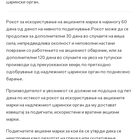
царински орган.
Рокот за искористување на акцизните марки е најмногу 60
дена од денот на нивното подигнување.Рокот може да се
продолжи за дополнителни 30 дена во случаите на виша
сила, непредвидлива околност и неповолни настани
поврзани со работењето на акцизниот обврзник, или за
дополнителни 120 дена во случаите на увоз на тутунски
производи од прекуокеански земји, по претходно
одобрување од надлежниот царински орган по поднесено
барање.
Производителот и увозникот се должни не подоцна од пет
дена по истекот на рокот за искористување на акцизните
марки на надлежниот царински орган да му достават
извештај за подигнати, искористени и вратени акцизни
марки.
Подигнатите акцизни марки за кои ќе се утврди дека се
неисправни како резултат на грешка или оштетување