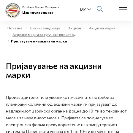
Република Северна Македонија
Царинска управа
Почетна
Бизнис заедница
Акцизи
Акцизни марки
Акцизни марки за тутунски производи
Open s
Пријавување на акцизни марки
За нас
Open s
Физички лица
Пријавување на акцизни
Open s
марки
Бизнис заедница
Open s
Е-Царина
Производителот или увозникот месечните потреби за
Open s
Медиа центар
планирани количини од акцизни марки ги пријавуваат до
надлежниот царински орган најдоцна до 10-ти во тековниот
Контакт
месец за наредниот месец. Пријавата се поднесува во
електронска форма преку користење на компјутерскиот
систем на Царинската управа од 1 до 10-ти во месецот за
Е-Весник