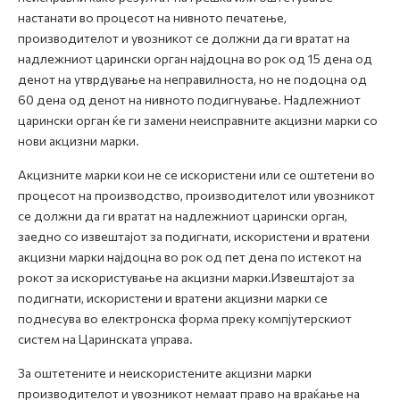
настанати во процесот на нивното печатење,
производителот и увозникот се должни да ги вратат на
надлежниот царински орган најдоцна во рок од 15 дена од
денот на утврдување на неправилноста, но не подоцна од
60 дена од денот на нивното подигнување. Надлежниот
царински орган ќе ги замени неисправните акцизни марки со
нови акцизни марки.
Акцизните марки кои не се искористени или се оштетени во
процесот на производство, производителот или увозникот
се должни да ги вратат на надлежниот царински орган,
заедно со извештајот за подигнати, искористени и вратени
акцизни марки најдоцна во рок од пет дена по истекот на
рокот за искористување на акцизни марки.Извештајот за
подигнати, искористени и вратени акцизни марки се
поднесува во електронска форма преку компјутерскиот
систем на Царинската управа.
За оштетените и неискористените акцизни марки
производителот и увозникот немаат право на враќање на