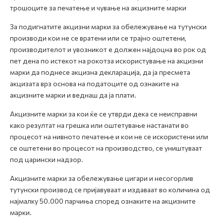
трошоците за печатење и чување на акцизните марки
За подигнатите акцизни марки за обележување на тутунски
производи кои не се вратени или се трајно оштетени,
производителот и увозникот е должен најдоцна во рок од
пет дена по истекот на рокотза искористување на акцизни
марки да поднесе акцизна декларација, да ја пресмета
акцизата врз основа на податоците од ознаките на
акцизните марки и веднаш да ја плати.
Акцизните марки за кои ќе се утврди дека се неисправни
како резултат на грешка или оштетување настанати во
процесот на нивното печатење и кои не се искористени или
се оштетени во процесот на производство, се уништуваат
под царински надзор.
Акцизните марки за обележување цигари и несогорлив
тутунски производ се пријавуваат и издаваат во количина од
најмалку 50.000 парчиња според ознаките на акцизните
марки.