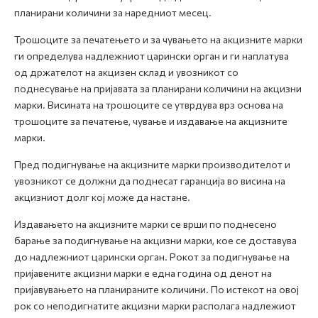
планирани количини за наредниот месец.
Трошоците за печатењето и за чувањето на акцизните марки
ги определува надлежниот царински орган и ги наплатува
од држателот на акцизен склад и увозникот со
поднесување на пријавата за планирани количини на акцизни
марки. Висината на трошоците се утврдува врз основа на
трошоците за печатење, чување и издавање на акцизните
марки.
Пред подигнување на акцизните марки производителот и
увозникот се должни да поднесат гаранција во висина на
акцизниот долг кој може да настане.
Издавањето на акцизните марки се врши по поднесено
барање за подигнување на акцизни марки, кое се доставува
до надлежниот царински орган. Рокот за подигнување на
пријавените акцизни марки е една година од денот на
пријавувањето на планираните количини. По истекот на овој
рок со неподигнатите акцизни марки располага надлежиот