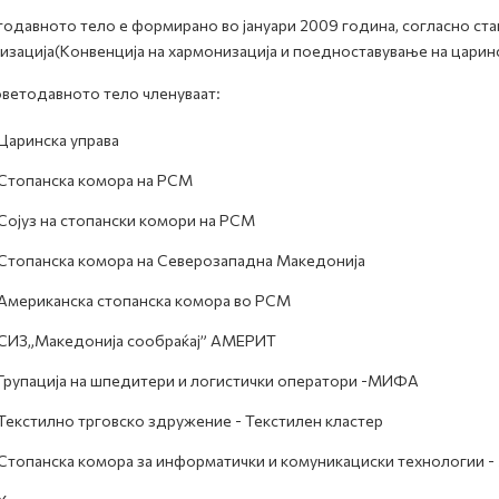
одавното тело е формирано во јануари 2009 година, согласно ста
изација(Конвенција на хармонизација и поедноставување на царин
ветодавното тело членуваат:
Царинска управa
Стопанска комора на РСМ
Сојуз на стопански комори на РСМ
Стопанска комора на Северозападна Македонија
Американска стопанска комора во РСМ
СИЗ„Македонија сообраќај” АМЕРИТ
Групација на шпедитери и логистички оператори -МИФА
Текстилно трговско здружение - Текстилен кластер
Стопанска комора за информатички и комуникациски технологии 