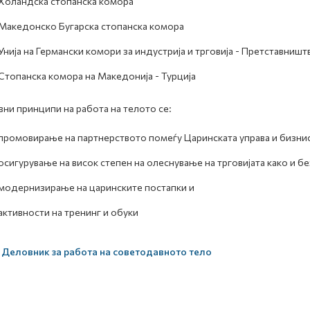
Холандска стопанска комора
Македонско Бугарска стопанска комора
Унија на Германски комори за индустрија и трговија - Претставништ
Стопанска комора на Македонија - Турција
ни принципи на работа на телото се:
промовирање на партнерството помеѓу Царинската управа и бизнис
осигурување на висок степен на олеснување на трговијата како и б
модернизирање на царинските постапки и
активности на тренинг и обуки
Деловник за работа на советодавното тело