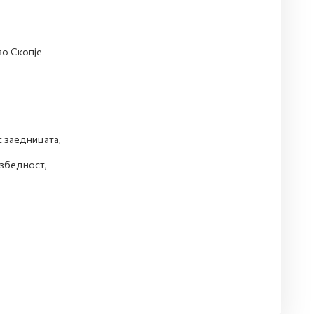
во Скопје
 заедницата,
езбедност,