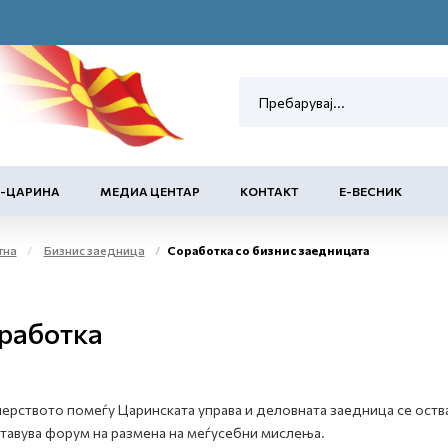
Е-ЦАРИНА
МЕДИА ЦЕНТАР
КОНТАКТ
Е-ВЕСНИК
тна
Бизнис заедница
Соработка со бизнис заедницата
работка
ерството помеѓу Царинската управа и деловната заедница се оств
тавува форум на размена на меѓусебни мислења.