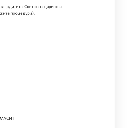
ндардите на Светската царинска
ските процедури).
- МАСИТ