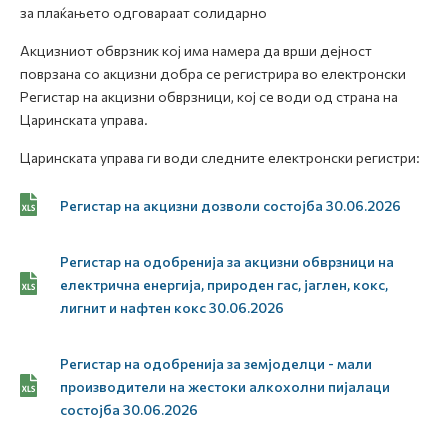
за плаќањето одговараат солидарно
Акцизниот обврзник кој има намера да врши дејност
поврзана со акцизни добра се регистрира во електронски
Регистар на акцизни обврзници, кој се води од страна на
Царинската управа.
Царинската управа ги води следните електронски регистри:
Регистар на акцизни дозволи состојба 30.06.2026
Регистар на одобренија за акцизни обврзници на
електрична енергија, природен гас, јаглен, кокс,
лигнит и нафтен кокс 30.06.2026
Регистар на одобренија за земјоделци - мали
производители на жестоки алкохолни пијалаци
состојба 30.06.2026