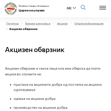
Република Северна Македонија
Царинска управа
Почетна
Бизнис заедница
Акцизи
Општи информации
Акцизен обврзник
Open s
За нас
Open s
Акцизен обврзник
Физички лица
Open s
Бизнис заедница
Акцизен обврзник е секое лице кое има обврска да плати
Open s
Е-Царина
акциза во случаите на:
Open s
пуштање на акцизните добра од постапка на акцизно
Медиа центар
одложување
Контакт
чување на акцизни добра
производство на акцизни добра
Е-Весник