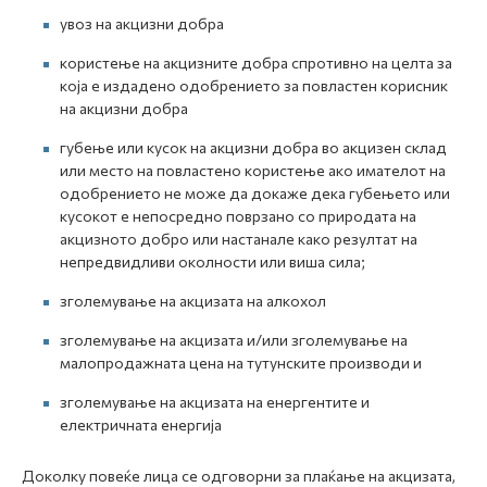
увоз на акцизни добра
користење на акцизните добра спротивно на целта за
која е издадено одобрението за повластен корисник
на акцизни добра
губење или кусок на акцизни добра во акцизен склад
или место на повластено користење ако имателот на
одобрението не може да докаже дека губењето или
кусокот е непосредно поврзано со природата на
акцизното добро или настанале како резултат на
непредвидливи околности или виша сила;
зголемување на акцизата на алкохол
зголемување на акцизата и/или зголемување на
малопродажната цена на тутунските производи и
зголемување на акцизата на енергентите и
електричната енергија
Доколку повеќе лица се одговорни за плаќање на акцизата,