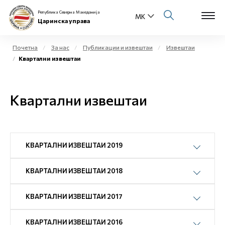
Република Северна Македонија
Царинска управа
Почетна
За нас
Публикации и извештаи
Извештаи
Квартални извештаи
Open s
За нас
Open s
Квартални извештаи
Физички лица
Open s
Бизнис заедница
Open s
КВАРТАЛНИ ИЗВЕШТАИ 2019
Е-Царина
Open s
КВАРТАЛНИ ИЗВЕШТАИ 2018
Медиа центар
КВАРТАЛНИ ИЗВЕШТАИ 2017
Контакт
КВАРТАЛНИ ИЗВЕШТАИ 2016
Е-Весник