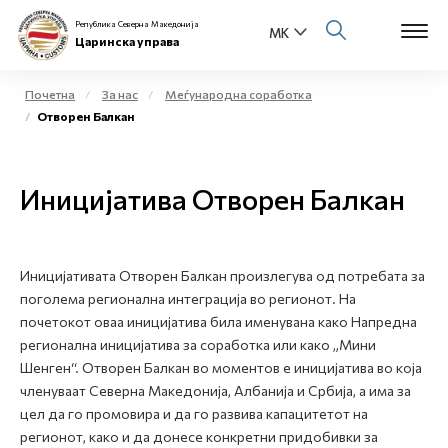
Република Северна Македонија
Царинска управа
Почетна
За нас
Меѓународна соработка
Отворен Балкан
Open s
За нас
Open s
Иницијатива Отворен Балкан
Физички лица
Open s
Бизнис заедница
Иницијативата Отворен Балкан произлегува од потребата за
Open s
Е-Царина
поголема регионална интеграција во регионот. На
почетокот оваа иницијатива била именувана како Напредна
Open s
регионална иницијатива за соработка или како „Мини
Медиа центар
Шенген“. Отворен Балкан во моментов е иницијатива во која
членуваат Северна Македонија, Албанија и Србија, а има за
Контакт
цел да го промовира и да го развива капацитетот на
регионот, како и да донесе конкретни придобивки за
Е-Весник