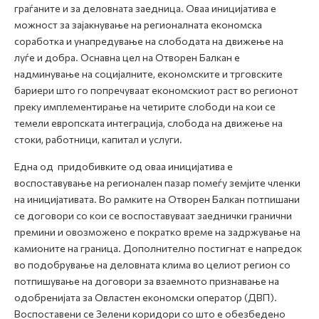
граѓаните и за деловната заедница. Оваа иницијатива е
можност за зајакнување на регионалната економска
соработка и унапредување на слободата на движење на
луѓе и добра. Оснавна цел на Отворен Балкан е
надминување на социјалните, економските и трговските
бариери што го попречуваат економскиот раст во регионот
преку имплементирање на четирите слободи на кои се
темели европската интеграција, слобода на движење на
стоки, работници, капитал и услуги.
Една од придобивките од оваа иницијатива e
воспоставување на регионален пазар помеѓу земјите членки
на иницијативата. Во рамките на Отворен Балкан потпишани
се договори со кои се воспоставуваат заеднички гранични
премини и овозможено е пократко време на задржување на
камионите на граница. Дополнително постигнат е напредок
во подобрување на деловната клима во целиот регион со
потпишување на договори за взаемното признавање на
одобренијата за Овластен економски оператор (ДВП).
Воспоставени се Зелени коридори со што е обезбедено