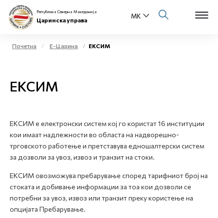
Република Северна Македонија
Царинска управа
Почетна
Е-Царина
ЕКСИМ
Open s
За нас
ЕКСИМ
Open s
Физички лица
Open s
Бизнис заедница
ЕКСИМ e електронски систем кој го користат 16 институции
кои имаат надлежности во областа на надворешно-
Open s
Е-Царина
трговското работење и претставува едношалтерски систем
за дозволи за увоз, извоз и транзит на стоки.
Open s
Медиа центар
ЕКСИМ овозможува пребарување според тарифниот број на
стоката и добивање информации за тоа кои дозволи се
Контакт
потребни за увоз, извоз или транзит преку користење на
опцијата Пребарување.
Е-Весник