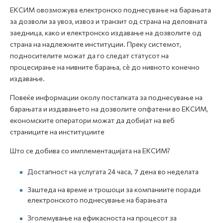
ЕКСИМ овозможува електронско поднесување на барањата
за дозволи за увоз, извоз и транзит од страна на деловната
заедница, како и електронско издавање на дозволите од
страна на надлежните институции. Преку системот,
подносителите можат да го следат статусот на
процесирање на нивните барања, сè до нивното конечно
издавање.
Повеќе информации околу постапката за поднесување на
барањата и издавањето на дозволите опфатени во ЕКСИМ,
економските оператори можат да добијат на веб
страниците на институциите
Што се добива со имплементацијата на ЕКСИМ?
Достапност на услугата 24 часа, 7 дена во неделата
Заштеда на време и трошоци за компаниите поради
електронското поднесување на барањата
Зголемување на ефикасноста на процесот за