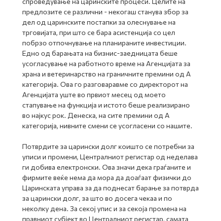
спроведување на царинските процеси. Целите на
предлозите се различни - некогаш станува збор за
дел од царинските постапки за олеснување на
трговијата, при што се бара асистенција со цел
побрзо отпочнување на планираните инвестиции.
Едно од барањата на бизнис-заедницата беше
усогласување на работното време на Агенцијата за
храна и ветеринарство на граничните премини од А
категорија. Ова го разговаравме со директорот на
Агенцијата уште во првиот месец од моето
стапување на функција и истото беше реализирано
во најкус рок. Денеска, на сите премини од А
категорија, нивните смени се усогласени со нашите.
Потврдите за царински долг коишто се потребни за
уписи и промени, Централниот регистар од неделава
ги добива електронски. Ова значи дека граѓаните и
фирмите веќе нема да мора да доаѓаат физички до
Царинската управа за да поднесат барање за потврда
за царински долг, за што во досега чекаа и по
неколку дена. За секој упис и за секоја промена на
правниот субјект во Централниот регистар, самата