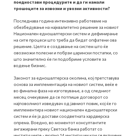
поедностави процедурите и да ги намали
трошоците за извозни и увозни активности?
Последнава година интензивно работевме на
обезбедување на најквалитетно решение за новиот
Национален едношалтерски систем и дефинирање
на сите процеси што треба да бидат опфатени ова
решение. Целта е создавање на систем што ќе
овозможи полесни и побрзи царински постапки, со
што значително ќе ги подобриме условите за
водење бизнис.
Законот за едношалтерска околина, кој претставува
основа за имплементација на новиот систем, веќе е
во финална фаза на изготвување, а од следниот
месец очекуваме да се потпише договорот со
најповолниот изведувач од јавниот повик, кој ќе го
имплементира новиот национален едношалтерски
систем и ќе ја достави соодветната хардверска
опрема. Воедно, во моментот консултантите
ангажирани преку Светска банка работат со
институциите - вкупно 14 институции кои се вклучени