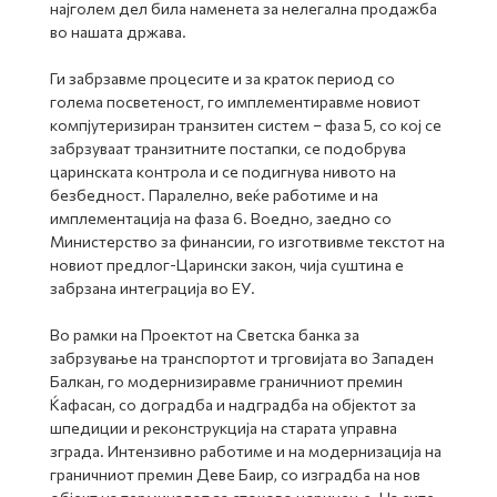
најголем дел била наменета за нелегална продажба
во нашата држава.
Ги забрзавме процесите и за краток период со
голема посветеност, го имплементиравме новиот
компјутеризиран транзитен систем – фаза 5, со кој се
забрзуваат транзитните постапки, се подобрува
царинската контрола и се подигнува нивото на
безбедност. Паралелно, веќе работиме и на
имплементација на фаза 6. Воедно, заедно со
Министерство за финансии, го изготвивме текстот на
новиот предлог-Царински закон, чија суштина е
забрзана интеграција во ЕУ.
Во рамки на Проектот на Светска банка за
забрзување на транспортот и трговијата во Западен
Балкан, го модернизиравме граничниот премин
Ќафасан, со доградба и надградба на објектот за
шпедиции и реконструкција на старата управна
зграда. Интензивно работиме и на модернизација на
граничниот премин Деве Баир, со изградба на нов