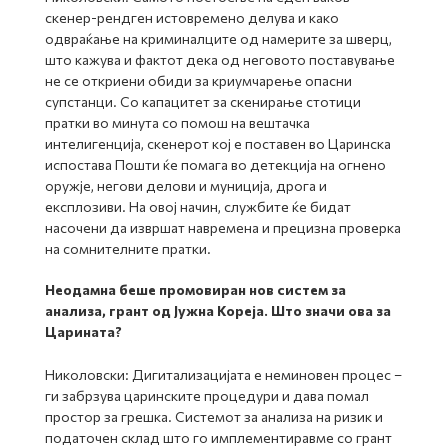
скенер-рендген истовремено делува и како
одвраќање на криминалците од намерите за шверц,
што кажува и фактот дека од неговото поставување
не се откриени обиди за криумчарење опасни
супстанци. Со капацитет за скенирање стотици
пратки во минута со помош на вештачка
интелигенција, скенерот кој е поставен во Царинска
испостава Пошти ќе помага во детекција на огнено
оружје, негови делови и муниција, дрога и
експлозиви. На овој начин, службите ќе бидат
насочени да извршат навремена и прецизна проверка
на сомнителните пратки.
Неодамна беше промовиран нов систем за
анализа, грант од Јужна Кореја. Што значи ова за
Царината?
Николовски: Дигитализацијата е неминовен процес –
ги забрзува царинските процедури и дава помал
простор за грешка. Системот за анализа на ризик и
податочен склад што го имплементиравме со грант