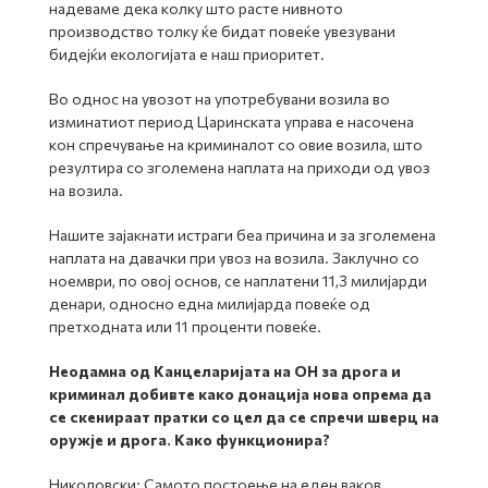
надеваме дека колку што расте нивното
производство толку ќе бидат повеќе увезувани
бидејќи екологијата е наш приоритет.
Во однос на увозот на употребувани возила во
изминатиот период Царинската управа е насочена
кон спречување на криминалот со овие возила, што
резултира со зголемена наплата на приходи од увоз
на возила.
Нашите зајакнати истраги беа причина и за зголемена
наплата на давачки при увоз на возила. Заклучно со
ноември, по овој основ, се наплатени 11,3 милијарди
денари, односно една милијарда повеќе од
претходната или 11 проценти повеќе.
Неодамна од Канцеларијата на ОН за дрога и
криминал добивте како донација нова опрема да
се скенираат пратки со цел да се спречи шверц на
оружје и дрога. Како функционира?
Николовски: Самото постоење на еден ваков