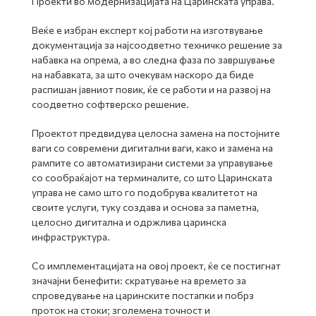
Проекти во модернизацијата на Царинската управа.
Веќе е избран експерт кој работи на изготвување
документација за најсоодветно техничко решение за
набавка на опрема, а во следна фаза по завршување
на набавката, за што очекувам наскоро да биде
распишан јавниот повик, ќе се работи и на развој на
соодветно софтверско решение.
Проектот предвидува целосна замена на постојните
ваги со современи дигитални ваги, како и замена на
рампите со автоматизирани системи за управување
со сообраќајот на терминалите, со што Царинската
управа не само што го подобрува квалитетот на
своите услуги, туку создава и основа за паметна,
целосно дигитална и одржлива царинска
инфраструктура.
Со имплементацијата на овој проект, ќе се постигнат
значајни бенефити: скратување на времето за
спроведување на царинските постапки и побрз
проток на стоки; зголемена точност и