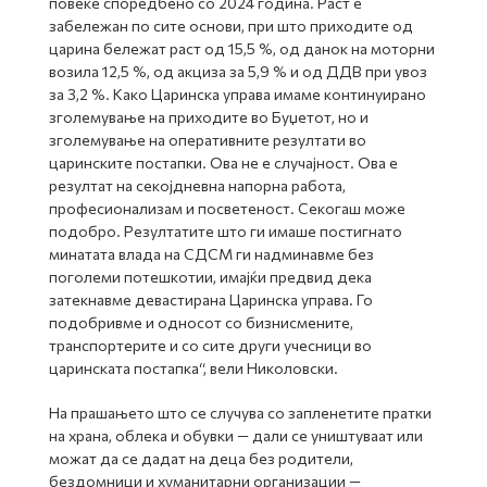
повеќе споредбено со 2024 година. Раст е
забележан по сите основи, при што приходите од
царина бележат раст од 15,5 %, од данок на моторни
возила 12,5 %, од акциза за 5,9 % и од ДДВ при увоз
за 3,2 %. Како Царинска управа имаме континуирано
зголемување на приходите во Буџетот, но и
зголемување на оперативните резултати во
царинските постапки. Ова не е случајност. Ова е
резултат на секојдневна напорна работа,
професионализам и посветеност. Секогаш може
подобро. Резултатите што ги имаше постигнато
минатата влада на СДСМ ги надминавме без
поголеми потешкотии, имајќи предвид дека
затекнавме девастирана Царинска управа. Го
подобривме и односот со бизнисмените,
транспортерите и со сите други учесници во
царинската постапка“, вели Николовски.
На прашањето што се случува со запленетите пратки
на храна, облека и обувки — дали се уништуваат или
можат да се дадат на деца без родители,
бездомници и хуманитарни организации —