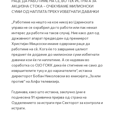
РАЦЕ ДА РАБОТИМЕ НА СÈ, ВО ТЕК ИСТРАГА ЗА
АКЦИЗНА СТОКА – ОЧЕКУВАМЕ МИЛИОНСКИ
СУМИ ОД НАПЛАТА ПРЕКУ ИЗБЕГНАТИ ДАВАЧКИ
„Работиме на нешто на кое никој во Царинската
управа не се охрабрил да го работи или пак немал
интерес да работи на таков случај. Ние како дел од
државниот апарат предводен од премиерот
Христијан Мицкоски имаме одврзани раце да
работиме на сè. Кога ќе го завршиме целиот
предмет ќе дојдеме до милионски суми избегнати
давачки кои ќе ги наплатиме. А се надевам во
соработка со ОЈО ГОКК дека ќе стигнеме не само до
извршителите туку и до нарачателите“, истакна
директорот Бобан Николовски во емисијата „За или
против“ на Алфа телевизија.
Годинава, како што истакна, заклучно јуни е
поднесена 91 кривична пријава од страна на
Одделението за истраги при Секторот за контрола и
истраги.