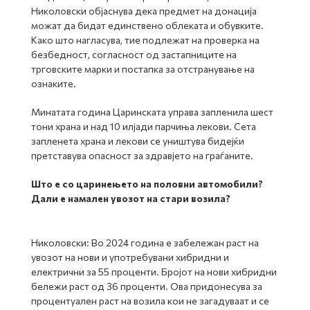
Николовски објаснува дека предмет на донација
можат да бидат единствено облеката и обувките.
Како што нагласува, тие подлежат на проверка на
безбедност, согласност од застапниците на
трговските марки и постапка за отстранување на
ознаките.
Минатата година Царинската управа запленила шест
тони храна и над 10 илјади парчиња лекови. Сета
запленета храна и лекови се уништува бидејќи
претставува опасност за здравјето на граѓаните.
Што е со царинењето на половни автомобили?
Дали е намален увозот на стари возила?
Николовски: Во 2024 година е забележан раст на
увозот на нови и употребувани хибридни и
електрични за 55 проценти. Бројот на нови хибридни
бележи раст од 36 проценти. Ова придонесува за
процентуален раст на возила кои не загадуваат и се