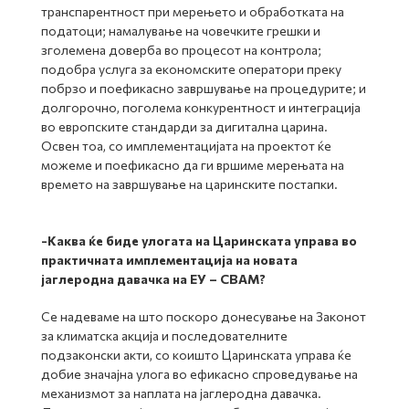
транспарентност при мерењето и обработката на
податоци; намалување на човечките грешки и
зголемена доверба во процесот на контрола;
подобра услуга за економските оператори преку
побрзо и поефикасно завршување на процедурите; и
долгорочно, поголема конкурентност и интеграција
во европските стандарди за дигитална царина.
Освен тоа, со имплементацијата на проектот ќе
можеме и поефикасно да ги вршиме мерењата на
времето на завршување на царинските постапки.
-
Каква ќе биде улогата на Царинската управа во
практичната имплементација на новата
јаглеродна давачка на ЕУ – CBAM
?
Се надеваме на што поскоро донесување на Законот
за климатска акција и последователните
подзаконски акти, со коишто Царинската управа ќе
добие значајна улога во ефикасно спроведување на
механизмот за наплата на јаглеродна давачка.