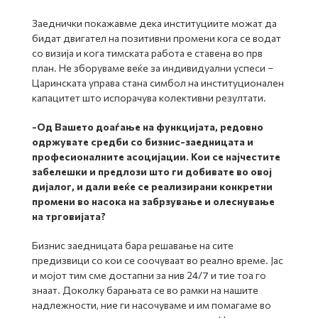
Заеднички покажавме дека институциите можат да
бидат двигател на позитивни промени кога се водат
со визија и кога тимската работа е ставена во прв
план. Не зборуваме веќе за индивидуални успеси –
Царинската управа стана симбол на институционален
капацитет што испорачува колективни резултати.
-Од Вашето доаѓање на функцијата, редовно
одржувате средби со бизнис-заедницата и
професионалните асоцијации. Кои се најчестите
забелешки и предлози што ги добивате во овој
дијалог, и дали веќе се реализирани конкретни
промени во насока на забрзување и олеснување
на трговијата?
Бизнис заедницата бара решавање на сите
предизвици со кои се соочуваат во реално време. Јас
и мојот тим сме достапни за нив 24/7 и тие тоа го
знаат. Доколку барањата се во рамки на нашите
надлежности, ние ги насочуваме и им помагаме во