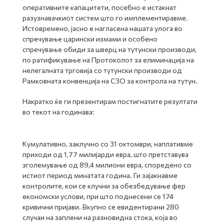
оперативните капацитети, посебно е истакнат
разузнавачкиот систем што го имплементиравме.
Истовремено, јасно е нагласена нашата улога во
спречување царински измами и особено
спречување обиди за шверц на тутунски производи,
по ратификување на Протоколот за елиминација на
нелегалната трговија со тутунски производи од
Рамковната конвенција на СЗО за контрола на тутун.
Накратко ќе ги презентирам постигнатите резултати
во текот на годинава:
Кумулативно, заклучно со 31 октомври, наплативме
приходи од 1,77 милијарди евра, што претставува
зголемување од 89,4 милиони евра, споредено со
истиот период минатата година. Ги зајакнавме
контролите, кои се клучни за обезбедување фер
економски услови, при што поднесени се 174
кривични пријави. Вкупно се евидентирани 280
случаи на заплени на разновидна стока, која во