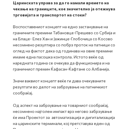
Царинската управа за да го намали времето на
чекање на границите, кое значително ја отежнува
трговијата и транспортот на стоки?
Воспоставениот концепт на едно застанување на
граничните премини Табановце-Прешево со Србија и
на Блаце- Елез Хан и Јажинце-Глобочица со Косово
несомнено резултира со побрз проток на патници со
оглед на фактот дека од годинава на овие премини
имаме една пасошка контрола. Истото веќе од
наредната година се очекува да функционира и на
граничниот премин Ќафасан-Ќафтане со Албанија.
Значи ваквиот концепт веќе ги дава очекуваните
резултати во делот на забрзување на патничкиот
сообраќај.
Од аспект на забрзување на товарниот сообраќај,
несомнено најголем импакт врз негово забрзување
ќе има Проектот за автоматизација и дигитализација
на царинските терминали, кој претставува еден од