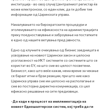
институција - во овој случај Централниот регистар ќе
може електронски, со еден клик, да ги добие тие
информации од Царинската управа.
Намалувањето на бирократските процедури и
зголемувањето на ефикасноста на администрацијата
преку поедноставување и забрзување на постапките
е едно од нашите ветувања пред јавноста.
Едно од клучните очекувања од бизнис заедницата е
усвојување на новиот Царински закон и целосна
усогласеност на ИКТ системите со системите што се
користат во ЕУ, на што сме во целост посветени.
Бизнисот, како што веќе кажав, нема време за чекање
се бараат итни и брзи реакции, при што ние како
Царинска управа сме им целосно на располагање и
сме во постојана директна комуникација, со цел
ефикасно решавање на сите предизвици.
-
До каде е процесот на имплементација на
новиот Едношалтерски систем, кој треба да ги