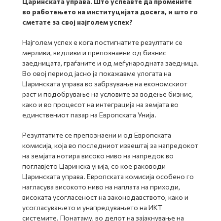
Царинската управа. Што успеавте да промените
во работењето на институцијата досега, и што го
сметате за свој најголем успех?
Најголем успех е кога постигнатите резултати се
мерливи, видливи и препознаени од бизнис
заедницата, граѓаните и од меѓународната заедница.
Во овој период јасно ја покажавме улогата на
Царинската управа во забрзување на економскиот
раст и подобрување на условите за водење бизнис,
како и во процесот на интеграција на земјата во
единствениот пазар на Европската Унија.
Резултатите се препознаени и од Европската
комисија, која во последниот извештај за напредокот
на земјата нотира високо ниво на напредок во
поглавјето Царинска унија, со кое раководи
Царинската управа. Европската комисија особено го
нагласува високото ниво на наплата на приходи,
високата усогласеност на законодавството, како и
усогласувањето и унапредувањето на ИКТ
системите. Понатаму, во делот на зајакнување на