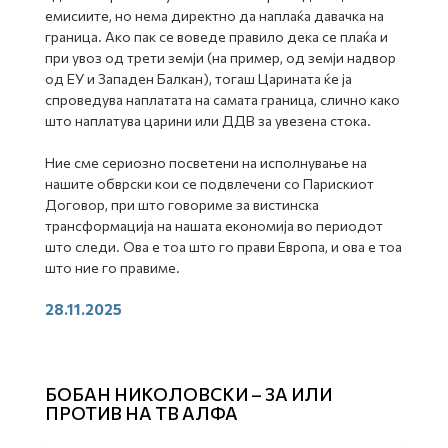
емисиите, но нема директно да наплаќа давачка на
граница. Ако пак се воведе правило дека се плаќа и
при увоз од трети земји (на пример, од земји надвор
од ЕУ и Западен Балкан), тогаш Царината ќе ја
спроведува наплатата на самата граница, слично како
што наплатува царини или ДДВ за увезена стока.
Ние сме сериозно посветени на исполнување на
нашите обврски кои се подвлечени со Парискиот
Договор, при што говориме за вистинска
трансформација на нашата економија во периодот
што следи. Ова е тоа што го прави Европа, и ова е тоа
што ние го правиме.
28.11.2025
БОБАН НИКОЛОВСКИ – ЗА ИЛИ
ПРОТИВ НА ТВ АЛФА