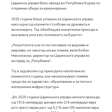
Царинска управа било ѕвезда во Република Кореја по
откриени обиди за криумчарење.
2025 година беше успешна за Царинската управа,
како една од клучните столбови на државата и
економијата. Таа обезбедува значителни приходи и
има важна улога во полнењето на Буџетот.
„Резултатите кои ги постигнавме се видливи и
мерливи, но секогаш може повеќе, вели Бобан
Николовски, директор на Царинската управа во
интервју за „Република“.
Тој е задоволен од приходите наплатени во
изминатата година, кои овозможуваат повеќе
средства за здравство, образование и за патна и
железничка инфраструктура.
„Во 2025 година Царинската управа наплати приходи
од 131,6 милијарди денари или 2,14 милијарди евра
што претставува раст од 5,2 % или 105 милиони евра