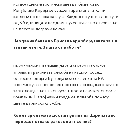
истакна дека е вистинска ѕвезда, бидејќи во
Република Кореја се евидентирани значителни
заплени по негова заслуга. Заедно со уште едно куче
од К9 единицата неодамна учествуваа во откривање
на десет килограми кокаин.
Неодамна бевте во Брисел каде зборувавте за т.н
зелени ленти. За што се работи?
Николовски: Ова значи дека ние како Царинска
управа, и граничната служба на нашиот сосед ,
односно Грција и Бугарија кои се членки на ЕУ,
овозможуваат непречен проток на стока, како клучно
за зголемување на конкурентноста на македонските
компании. На тој начин градиме доверба помеѓу
двете царински служби.
Кое е најголемото достигнување на Царината во
периодот откако раководите со неа?