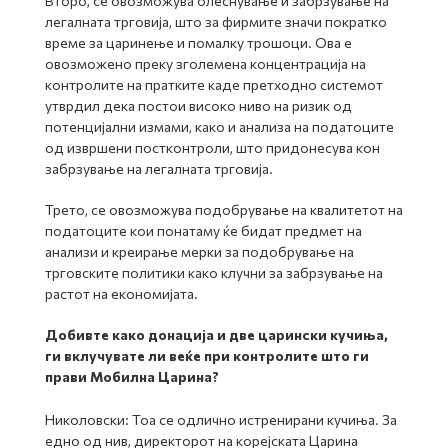
Второ, се овозможува олеснување и забрзување на
легалната трговија, што за фирмите значи пократко
време за царинење и помалку трошоци. Ова е
овозможено преку зголемена концентрација на
контролите на пратките каде претходно системот
утврдил дека постои високо ниво на ризик од
потенцијални измами, како и анализа на податоците
од извршени постконтроли, што придонесува кон
забрзување на легалната трговија.
Трето, се овозможува подобрување на квалитетот на
податоците кои понатаму ќе бидат предмет на
анализи и креирање мерки за подобрување на
трговските политики како клучни за забрзување на
растот на економијата.
Добивте како донација и две царински кучиња,
ги вклучувате ли веќе при контролите што ги
прави Мобилна Царина?
Николовски: Тоа се одлично истренирани кучиња. За
едно од нив, директорот на корејската Царина