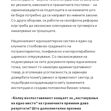
во увозните, извозните и транзитните постапки - на
хармонизацијата на податоците и на измените што
ќе биде потребно да се направат во нивните закони.
Со други зборови, се работи на сеопфатна реформа
која треба да овозможи олеснување на трговијата и
намалување на трошоците.
Националниот едношалтерски систем е еден од
клучните столбови во градењето на
потранспарентно, поефикасно и интероперабилно
царинско опкружување. Со овозможување на
поднесување на сите документи преку една влезна
точка, системот го намалува административниот
товар, ја зголемува усогласеноста, ја зајакнува
довербата помеѓу јавниот и приватниот сектор, ја
подобрува координацијата меѓу граничните
институции и создава поповолна бизнис-клима.
-
Колку воспоставениот концепт за „застанување
на едно место“ на граничните премини дава
резултати? Што дополнително презема