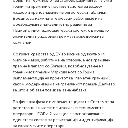
објект на терминалот за стоково царинење. На сите
гранични премини е поставен систем за видео-
надзор и препознавање на регистерски таблички.
Воедно, во изминатите месеци работевме и на
обезбедување најквалитетно решение за
Националниот едношалтерски систем, од коешто
значителна придобивка ќе имаат македонските
компании.
Со грант-средства од ЕУ во висина од вкупно 14
милиони евра, работиме на отворање нов граничен
премин Клепало со Бугарија, возобновување на
граничниот премин Маркова нога со Грција,
имплементација на проектот за „паметни граници“,
како и модернизација на граничниот премин Делчево
за што е објавен повик за јавна набавка.
Во финална фаза е имплементацијата на Системот за
регистрација и идентификација на економските
оператори – ЕОРИ 2, чија цел е воспоставување
единствен систем за регистрација и идентификација
на економските оператори.