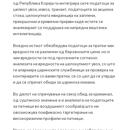
од Република Кореја ги интегрира сите податоци за
целиот увоз, извоз, транзит, податоците за акцизна
стока, целокупната евиденција на заплени,
прекршочни и кривични пријави каде истите се
анализираат со поддршка на напредна вештачка
интелигенција.
Воедно истиот обезбедува податоци за пратки чии
вредности се различни од берзанските цени, но и
чии вредности се под просечните согласно
анализата на вредноста на целокупниот увоз, со што
ги алармира царинските службеници за проверка на
контејнерите со вакви пратки, се со цел да се утврди
и да се спречат обиди за царинска измама.
Во делот на спречување на секој обид за криминал,
од суштинско значење е и анализата на податоците
за патници во воздушниот сообраќај што ни
овозможува поефикасно таргетирање на
високоризични профили на патници.