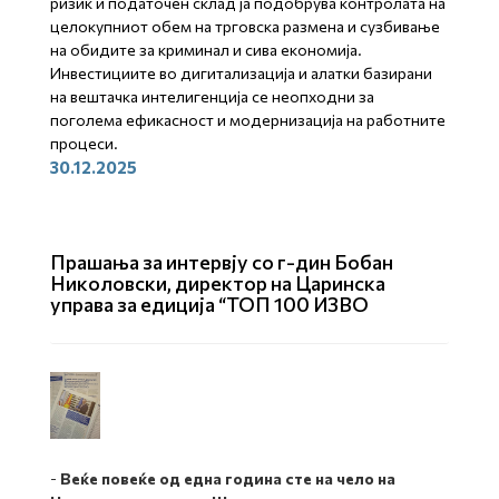
ризик и податочен склад ја подобрува контролата на
целокупниот обем на трговска размена и сузбивање
на обидите за к
риминал и сива економија.
Инвестициите во дигитализација и алатки базирани
на вештачка интелигенција се неопходни за
поголема ефикасност и модернизација на работните
процеси.
30.12.2025
Прашања за интервју со г-дин Бобан
Николовски, директор на Царинска
управа за едиција “ТОП 100 ИЗВО
-
Веќе повеќе од една година сте на чело на