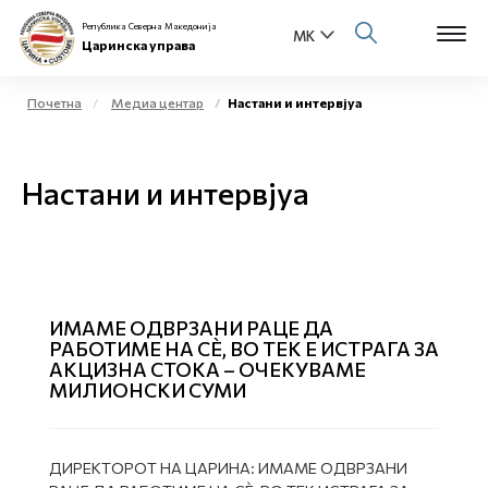
Република Северна Македонија
Царинска управа
Почетна
Медиа центар
Настани и интервјуа
Open s
За нас
Настани и интервјуа
Open s
Физички лица
Open s
Бизнис заедница
Open s
Е-Царина
ИМАМЕ ОДВРЗАНИ РАЦЕ ДА
РАБОТИМЕ НА СÈ, ВО ТЕК Е ИСТРАГА ЗА
Open s
АКЦИЗНА СТОКА – ОЧЕКУВАМЕ
Медиа центар
МИЛИОНСКИ СУМИ
Контакт
ДИРЕКТОРОТ НА ЦАРИНА: ИМАМЕ ОДВРЗАНИ
Е-Весник