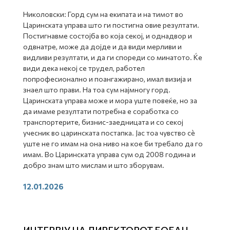
Николовски: Горд сум на екипата и на тимот во
Царинската управа што ги постигна овие резултати.
Постигнавме состојба во која секој, и однадвор и
одвнатре, може да дојде и да види мерливи и
видливи резултати, и да ги спореди со минатото. Ќе
види дека некој се трудел, работел
попрофесионално и поангажирано, имал визија и
знаел што прави. На тоа сум најмногу горд.
Царинската управа може и мора уште повеќе, но за
да имаме резултати потребна е соработка со
транспортерите, бизнис-заедницата и со секој
учесник во царинската постапка. Јас тоа чувство сè
уште не го имам на она ниво на кое би требало да го
имам. Во Царинската управа сум од 2008 година и
добро знам што мислам и што зборувам.
12.01.2026