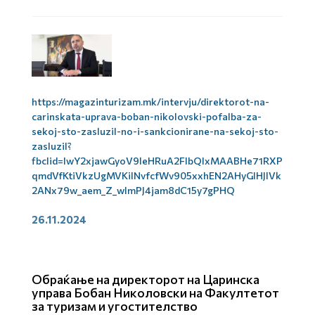
https://magazinturizam.mk/intervju/direktorot-na-
carinskata-uprava-boban-nikolovski-pofalba-za-
sekoj-sto-zasluzil-no-i-sankcionirane-na-sekoj-sto-
zasluzil?
fbclid=IwY2xjawGyoV9leHRuA2FlbQIxMAABHe71RXP
qmdVfKtiVkzUgMVKilNvfcfWv905xxhEN2AHyGIHJlVk
2ANx79w_aem_Z_wlmPJ4jam8dC15y7gPHQ
26.11.2024
Обраќање на директорот на Царинска
управа Бобан Николовски на Факултетот
за туризам и угостителство