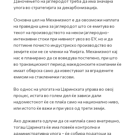
Даночењето на јаглеродот треба да има значајна
улога во стратегијата за декарбонизација.
Основна цел на Механизмот е да овозможи наплата
на праведна цена за јаглеродот што се емитува во
текот на производството на некои јаглеродно-
интензивни стоки при нивниот увоз во ЕУ, но и да
поттикне почисто индустриско производство во
земјите кои не се членки на Унијата. Механизмот кај
нас е планирано да се воведува постепено, при што
во транзицискиот период македонските компании ќе
имаат обврска само да известуваат за вградените
емисии на стакленички гасови.
Во однос на улогата на Царинската управа во овој
процес, истата во голем дел ќе зависи дали
надоместокот ќе се плаќа само на национално ниво,
или истото ќе важи и при увоз од трети земји.
Ако државата одлучи да се наплаќа само внатрешно,
тогаш Царината ќе има повеќе контролна и
административна улога – ќе собира податоци за