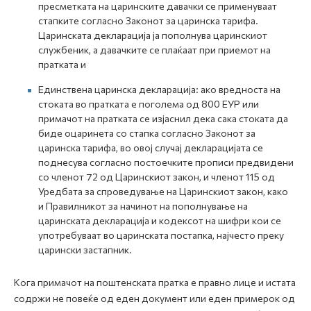
пресметката на царинските давачки се применуваат
стапките согласно Законот за царинска тарифа.
Царинската декларација ја пополнува царинскиот
службеник, а давачките се плаќаат при приемот на
пратката и
Единствена царинска декларација: ако вредноста на
стоката во пратката е поголема од 800 ЕУР или
примачот на пратката се изјаснил дека сака стоката да
биде оцаринета со стапка согласно Законот за
царинска тарифа, во овој случај декларацијата се
поднесува согласно постоечките прописи предвидени
со членот 72 од Царинскиот закон, и членот 115 од
Уредбата за спроведување на Царинскиот закон, како
и Правилникот за начинот на пополнување на
царинската декларација и кодексот на шифри кои се
употребуваат во царинската постапка, најчесто преку
царински застапник.
Кога примачот на поштенската пратка е правно лице и истата
содржи не повеќе од еден документ или еден примерок од