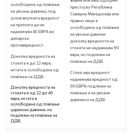
живее или има одобрен
ослободена од плаќање
престој во Република
на увозни давачки, под
Северна Македонија или
услов вкупната вредност
правно лице е
на пратката да не
ослободена од плаќање
надминува 45 ЕВРА во
на увозни давачки
денарска
доколку вредноста на
противвредност.
стоката не надминува 90
евра, но подлежи на
Доколку вредноста на
плаќање на ДДВ.
стоката е дo 22 евра,
истата е ослободена од
Стока чија вредност
плаќање на ДДВ.
надминува вредност од
90 ЕВРА подлежи на
Доколку вредноста на
стоката е од 22 до 45
плаќање и на увозни
евра, истата е
давачки и на ДДВ.
ослободена од плаќање
царински давачки, но
подлежи на плаќање на
ДДВ.