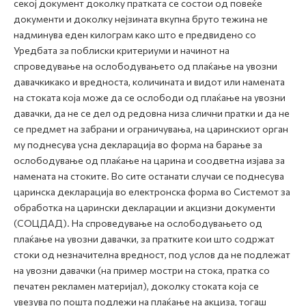
секој документ доколку пратката се состои од повеќе
документи и доколку нејзината вкупна бруто тежина не
надминува еден килограм како што е предвидено со
Уредбата за поблиски критериуми и начинот на
спроведување на ослободувањето од плаќање на увозни
давачкикако и вредноста, количината и видот или намената
на стоката која може да се ослободи од плаќање на увозни
давачки, да не се дел од редовна низа слични пратки и да не
се предмет на забрани и ограничувања, на царинскиот орган
му поднесува усна декларација во форма на барање за
ослободување од плаќање на царина и соодветна изјава за
намената на стоките. Во сите останати случаи се поднесува
царинска декларација во електронска форма во Системот за
обработка на царински декларации и акцизни документи
(СОЦДАД). На спроведување на ослободувањето од
плаќање на увозни давачки, за пратките кои што содржат
стоки од незначителна вредност, под услов да не подлежат
на увозни давачки (на пример мостри на стока, пратка со
печатен рекламен материјал), доколку стоката која се
увезува по пошта подлежи на плаќање на акциза, тогаш