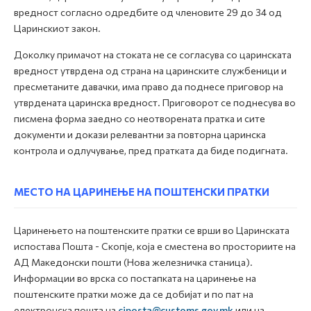
вредност согласно одредбите од членовите 29 до 34 од
Царинскиот закон.
Доколку примачот на стоката не се согласува со царинската
вредност утврдена од страна на царинските службеници и
пресметаните давачки, има право да поднесе приговор на
утврдената царинска вредност. Приговорот се поднесува во
писмена форма заедно со неотворената пратка и сите
документи и докази релевантни за повторна царинска
контрола и одлучување, пред пратката да биде подигната.
МЕСТО НА ЦАРИНЕЊЕ НА ПОШТЕНСКИ ПРАТКИ
Царинењето на поштенските пратки се врши во Царинската
испостава Пошта - Скопје, која е сместена во просториите на
АД Македонски пошти (Нова железничка станица).
Информации во врска со постапката на царинење на
поштенските пратки може да се добијат и по пат на
електронска пошта на
ciposta@customs.gov.mk
или на