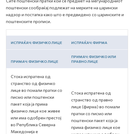
Сите поштенски пратки кои се предмет на меѓународниот
поштенски сообраќај подлежат на мерките на царински
надзор и постапка како што е предвидено со царинските и
поштенските прописи.
ИСПРАЌАЧ: ФИЗИЧКО ЛИЦЕ
ИСПРАЌАЧ: ФИРМА
ПРИМАЧ: ФИЗИЧКО ИЛИ
ПРИМАЧ: ФИЗИЧКО ЛИЦЕ
ПРАВНО ЛИЦЕ
Стока испратена од
странство од физичко
лице во помали пратки со
Стока испратена од
писмо или поштенски
странство од правно
пакет која ја прима
лице (фирма) во помали
физичко лице кое живее
пратки со писмо или
или има одобрен престој
поштенски пакет која ја
во Република Северна
прима физичко лице кое
Македонија е