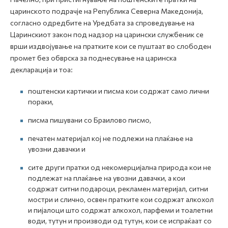
царинското подрачје на Република Северна Македонија,
согласно одредбите на Уредбата за спроведување на
Царинскиот закон под надзор на царински службеник се
врши издвојување на пратките кои се пуштаат во слободен
промет без обврска за поднесување на царинска
декларација и тоа:
поштенски картички и писма кои содржат само лични
пораки,
писма пишувани со Браилово писмо,
печатен материјал кој не подлежи на плаќање на
увозни давачки и
сите други пратки од некомерцијална природа кои не
подлежат на плаќање на увозни давачки, а кои
содржат ситни подароци, рекламен материјал, ситни
мостри и слично, освен пратките кои содржат алкохол
и пијалоци што содржат алкохол, парфеми и тоалетни
води, тутун и производи од тутун, кои се испраќаат со