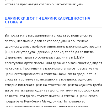
истата се пресметува согласно Законот за акцизи.
ЦАРИНСКИ ДОЛГ И ЦАРИНСКА ВРЕДНОСТ НА
СТОКАТА
Во постапката на царинење на стоката во поштенските
пратки, независно дали се спроведува на поштенско
царинска декларација или единствена царинска декларација
(ЕЦД), се утврдува царински долг кој треба да се плати.
Царинскиот долг го сочинуваат царината и ДДВ и
евентуално други пропишани давачки во зависност од видот
на стоката. Пропишаната царинска стапка се пресметува на
царинската вредност на стоката. Царинската вредност на
стоката ја сочинува трансакциската вредност, односно
стварно платената цена на стоката или цената која што треба
да се плати, прилагодена за дополнителните трошоци кои
се настанати до пристигнувањето на стката на царинското
подрачје на Република Македонија. По правило во
царинската вредност на стоката испратена по пошта