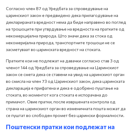
Согласно член 87 од Уредбата за спроведување на
царинскиот закон е предвидено дека прилагодување на
декларираната вредност нема да биде направено во поглед
на трошоците при утврдување на вредноста на пратките од
некомерцијална природа. Што значи дека за стока од
некомеријална природа, транспортните трошоци не се
засметуваат во царинската вредност на стоката.
Пратките кои не подлежат на давачки согласно став 3 од
членот 144 од Уредбата за спроведување на Царинскиот
закон се смета дека се ставени на увид на царинскиот орган
во смисла на член 73 од Царинскиот закон, дека царинската
декларација е прифатена и дека е одобрено пуштање на
стоката, во моментот кога стоката е испорачана до
примачот. Овие пратки, после извршената контрола од
страна на царинскиот орган во изменичната пошта можат да
се пуштат во слободен промет без царински формалности.
Поштенски пратки кои подлежат на