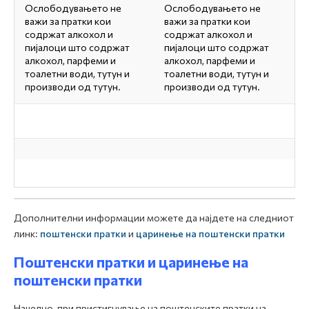
Ослободувањето не
Ослободувањето не
важи за пратки кои
важи за пратки кои
содржат алкохол и
содржат алкохол и
пијалоци што содржат
пијалоци што содржат
алкохол, парфеми и
алкохол, парфеми и
тоалетни води, тутун и
тоалетни води, тутун и
производи од тутун.
производи од тутун.
Дополнителни информации можете да најдете на следниот
линк:
поштенски пратки
и
царинење на поштенски пратки
Поштенски пратки и царинење на
поштенски пратки
Начелно, при пристигнување на поштенските пратки на