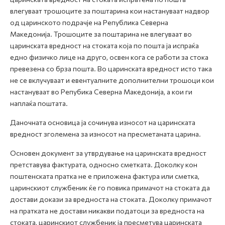
влегуваат трошоците за поштарина кои настануваат надвор
од царинското подрачје на Република Северна
Македонија.
Трошоците за поштарина не влегуваат во
царинската вредност на стоката која по пошта ја испраќа
едно физичко лице на друго, освен кога се работи за стока
превезена со брза пошта
. Во царинската вредност исто така
не се вклучуваат и евентуалните дополнителни трошоци кои
настануваат во Репубика Северна Македонија, а кои ги
наплаќа поштата.
Даночната основица ја сочинува износот на царинската
вредност зголемена за износот на пресметаната царина.
Основен документ за утврдување на царинската вредност
претставува фактурата, односно сметката. Доколку кон
поштенската пратка не е приложена фактура или сметка,
царинскиот службеник ќе го повика примачот на стоката да
достави докази за вредноста на стоката. Доколку примачот
на пратката не достави никакви податоци за вредноста на
стоката, царинскиот службеник ја пресметува царинската