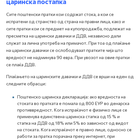
царинска постапка
Сите поштенски пратки кои содржат стока, а кои се
испратени од странство од страна на правни лица, како и
сите пратки кои се предмет на купопродажба, подлежат на
пресметка на царински давачки и ДДВ, независно дали
служат за лична употреба на примачот. При тоа од плаќање
на царински давачки се ослободуваат пратките чија што
вредност не надминува 90 евра. При увозот на овие пратки
се плаќа ДДВ.
Плаќањето на царинските давачки и ДДВ се врши на еден од
следните обрасци:
Поштенско царинска декларација: ако вредноста на
стоката во пратката е помала од 800 ЕУР во денарска
противвредност. Кога испраќачот е физичко лице се
применува единствена царинска стапка од 15 % и
стапка на ДДВ од 18% или 5% во зависност од видот
на стоката. Кога испраќачот е правно лице, односно се
работи за пратка порачана преку интернет, при