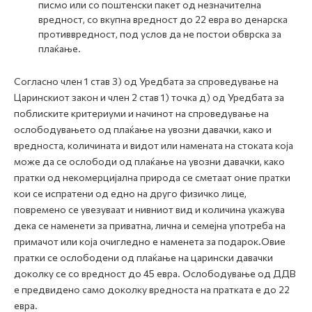
писмо или со поштенски пакет од незначителна
вредност, со вкупна вредност до 22 евра во денарска
противвредност, под услов да не постои обврска за
плаќање.
Согласно член 1 став 3) од Уредбата за спроведување на
Царинскиот закон и член 2 став 1) точка д) од Уредбата за
поблиските критериуми и начинот на спроведување на
ослободувањето од плаќање на увозни давачки, како и
вредноста, количината и видот или намената на стоката која
може да се ослободи од плаќање на увозни давачки, како
пратки од некомерцијална природа се сметаат оние пратки
кои се испратени од едно на друго физичко лице,
повремено се увезуваат и нивниот вид и количина укажува
дека се наменети за приватна, лична и семејна употреба на
примачот или која очигледно е наменета за подарок.Овие
пратки се ослободени од плаќање на царински давачки
доколку се со вредност до 45 евра. Ослободување од ДДВ
е предвидено само доколку вредноста на пратката е до 22
евра.