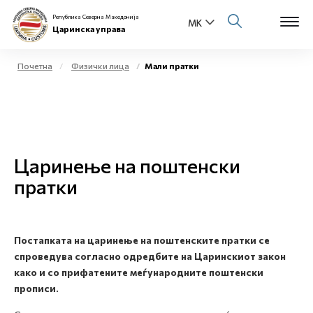
Република Северна Македонија
Царинска управа
Почетна
Физички лица
Мали пратки
Open s
За нас
Open s
Физички лица
Царинење на поштенски
Open s
Бизнис заедница
пратки
Open s
Е-Царина
Open s
Постапката на царинење на поштенските пратки се
Медиа центар
спроведува согласно одредбите на Царинскиот закон
како и со прифатените меѓународните поштенски
Контакт
прописи.
Е-Весник